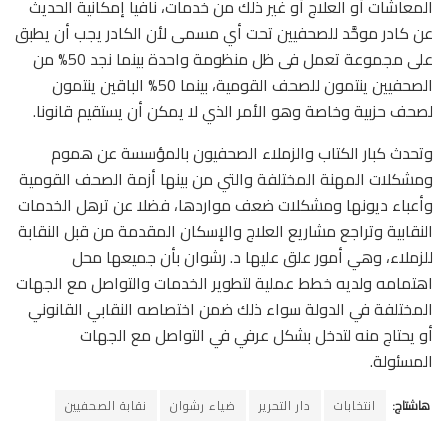
المعاشات أو العلاج أو غير ذلك من خدمات، نافيا إمكانية الحديث
عن كادر موحَّد للصحفيين تحت أي مسمى لأن الكادر يجب أن يطبق
على مجموعة تعمل فى ظل منظومة واحدة بينما نجد 50% من
الصحفيين ينتمون للصحف القومية، بينما 50% الباقين ينتمون
لصحف حزبية وخاصة وهو الأمر الذي لا يمكن أن يستقيم قانونا.
وتحدث كبار الكتاب والزملاء الصحفيون بالمؤسسة عن هموم
ومشكلات المهنة المختلفة والتي من بينها أزمة الصحف القومية
وأعباء ديونها ومشكلات ضعف مواردها، فضلا عن ترهل الخدمات
النقابية وتراجع مشاريع العلاج والإسكان المقدمة من قبل النقابة
للزملاء، وهي أمور علق عليها د. رشوان بأن جميعها محل
اهتمامه ولديه خطط عملية لتطوير الخدمات والتواصل مع الجهات
المختلفة في الدولة سواء ذلك ضمن اختصاصه النقابي القانوني
أو يحتاج منه لتدخل بشكل عرفي في التواصل مع الجهات
المسئولة.
هاشتاج:
انتخابات
دار التحرير
ضياء رشوان
نقابة الصحفيين