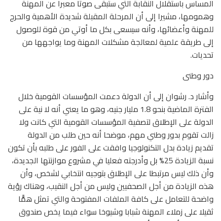
المساس باستقلال النقابة التي ستبقى صوتا معبرا عن المهنة
وهمومها، مشيرا إلى أن المرحلة المقبلة شديدة الأهمية والحرج
للمهنة وأعضائها، وأنه سيسعى بكل ما أوتي من قوة للوصول
إلى طريقة علمية لمعالجة مشكلات المهنة وما يواجهها من
تحديات.
دور وطنى
وأشار د. رشوان إلى أن الدولة دعمت المؤسسات القومية خلال
الفترة الماضية بنحو 1.8 مليار جنيه، وهو ما يعني أنه لا نية على
الدولة على الإطلاق لتصفية المؤسسات القومية التي كانت ولا
زالت تقوم بدور وطني مهم، موضحا أنه حين طلب من الدولة
تقديم زيادة بدل التكنولوجيا وافقت على الفور على طلبه بأن تكون
نسبة الزيادة 25% بل وأدرجته فعليا في مشروع موازنتها الجديدة،
وأن ذلك ليس مرتبطا على الإطلاق بتوجيه انتخابي لشخص، وأن
هذه الزيادة من أجل الصحفيين وليس من أجل النقيب، وهناك رؤية
واضحة للتعامل على كافة الملفات المفتوحة والتي تمثل همًّا
ثقيلا على زملاء المهنة شبابا وشيوخا سواء فيما يخص صندوق