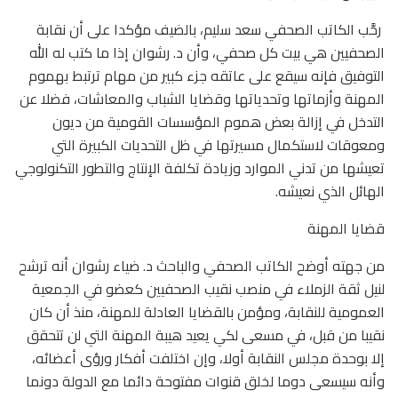
رحَّب الكاتب الصحفي سعد سليم، بالضيف مؤكدا على أن نقابة
الصحفيين هي بيت كل صحفي، وأن د. رشوان إذا ما كتب له الله
التوفيق فإنه سيقع على عاتقه جزء كبير من مهام ترتبط بهموم
المهنة وأزماتها وتحدياتها وقضايا الشباب والمعاشات، فضلا عن
التدخل في إزالة بعض هموم المؤسسات القومية من ديون
ومعوقات لاستكمال مسيرتها في ظل التحديات الكبيرة التي
تعيشها من تدني الموارد وزيادة تكلفة الإنتاج والتطور التكنولوجي
الهائل الذي نعيشه.
قضايا المهنة
من جهته أوضح الكاتب الصحفي والباحث د. ضياء رشوان أنه ترشح
لنيل ثقة الزملاء في منصب نقيب الصحفيين كعضو في الجمعية
العمومية للنقابة، ومؤمن بالقضايا العادلة للمهنة، منذ أن كان
نقيبا من قبل، في مسعى لكي يعيد هيبة المهنة التي لن تتحقق
إلا بوحدة مجلس النقابة أولا، وإن اختلفت أفكار ورؤى أعضائه،
وأنه سيسعى دوما لخلق قنوات مفتوحة دائما مع الدولة دونما