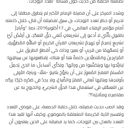
تضمنته الحلقة من حديث حول مسألة “تعدد الزوجات”.
وشدد المركز على أن فضيلة الإمام الأكبر لم يتطرق مطلقا إلى
تحريم أو حظر تعدد الزوجات، بل سبق لفضيلته أن قال، خلال كلمته
أمام مؤتمر الإفتاء العالمي، في 17أكتوبر2016، نصا: “وأبادِرُ
بالقولِ بأنَّني لا أدعو إلى تشريعاتٍ تُلغي حقَّ التعدُّدِ، بل أرفُضُ أيَّ
تشريعٍ يَصدِمُ أو يَهدِمُ تشريعاتِ القرآنِ الكريمِ أو السُّنَّةِ المُطهَّرةِ،
أو يَمسُّهمَا من قريبٍ أو بعيدٍ؛ وذلك كي أقطعَ الطريقَ على
المُزايِدِينَ والمُتصيِّدين كلمةً هنا أو هناك، يَقطَعونها عن سِياقِها؛
ليتربَّحوا بها ويتكسَّبوا من ورائها”. ولكنِّي أتساءلُ: ما الذي يَحمِلُ
المُسلمَ الفقيرَ المُعوِزَ على أن يتزوَّجَ بثانيةٍ -مثلًا- ويتركَ الأولى
بأولادِها وبناتِها تُعاني الفقرَ والضَّياعَ، ولا يجدُ في صَدْرِه حَرَجًا يردُّه
عن التعسُّفِ في استعمالِ هذا الحقِّ الشرعيِّ، والخروجِ به عن
مقاصدِه ومآلاتِه؟!”.
وقد انصب حديث فضيلته، خلال حلقة الجمعة، على فوضى التعدد
وتفسير الآية الكريمة المتعلقة بالموضوع، وكيف أنها تقيد هذا
التعدد بالعدل بين الزوجات، كما رد فضيلته على الذين يعتبرون أن