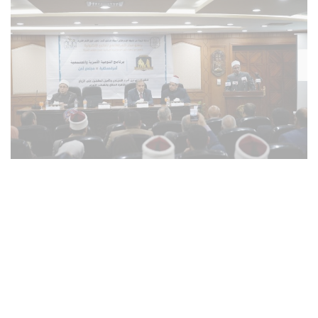
تدشين برنامج التوعية.. برعاية الأزهر الشريف
الشيخ عباس: حل الخلافات الأسرية يُعزِّز الاستقرار المجتمعي
كتب- إيهاب نافع:
دشَّن الأزهر الشريف، يوم الاثنين، برنامج التوعية الأسرية