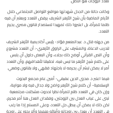
تعدد الزوجات هو الأصل.
وكانت حالة من الجدل شهدتها مواقع التواصل الاجتماعي خلال
الأيام الماضية بأن شيخ الأزهر الشريف يرفض التعدد ويعتبر أن فيه
ظلما للمرأة، بل اعتبروا ذلك تمهيدا لاستصدار قانون مصري يجرم
التعدد.
من جهته قال د. عبدالمنعم فؤاد- رئيس أكاديمية الأزهر الشريف
لتدريب الدعاة، والمشرف على الراوق الأزهري-: أن التعدد مشروع
وأن النص القرآني أوضح ذلك بجلاء، وأن البعض حاول أن يلبس
على كلام شيخ الأزهر ما ليس فيه، تحقيقا لأهدافهم، وأن التعدد
أمر لا يمكن لبشر أن يجرمه لا باجتهاد فقهي ولا بقانون وضعي.
فيما اعتبر د. محيي الدين عفيفي- أمين عام مجمع البحوث
الإسلامية- أن كلام شيخ الأزهر واضح ولا جدال فيه ولا مواربة،
وإن كان في التعدد ظلم للمرأة نظرا لحدوث مشكلات مجتمعية
تبنى على غياب العدل بين الزوجتين، وفقدان العدل هنا أمر محرم،
لكن ذلك لا يمكن أن يبطل حل التعدد، وعلى المسلم إذا ما رغب
في التعدد أن يعدل بين زوجاته وأبنائه منهما وألا يجور على زوجة