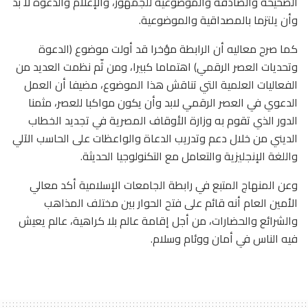
الصحيحة والصادقة والموضوعية للجمهور، والإعلام والدعوة لا بد
وأن يلتزما بالمصداقية والموضوعية.
كما صرح معاليه أن الرابطة مؤخرا قد أولت موضوع (الدعوة
وتحديات العصر الرقمي) اهتماما كبيرا، ومن ثّم نظمت العديد من
الفعاليات العلمية التي تناقش هذا الموضوع، مضيفا أن العمل
الدعوي في العصر الرقمي لابد وأن يكون مواكبا للعصر، مثمنا
الدور الذي تقوم به وزارة الأوقاف المصرية في تجديد الخطاب
الديني من خلال دعم وتدريب الدعاة والواعظات على الحاسب الآلي
واللغة الإنجليزية والتعامل مع التكنولوجيا الحديثة.
وعن المنهاج المتبع في رابطة الجامعات الإسلامية أكد معالي
الأمين العام أنه قائم على فتح الحوار بين مختلف المذاهب
والشرائع والحضارات، من أجل إقامة عالم بلا كراهية، عالم يعيش
فيه الناس في أمان ووئام وسلام.