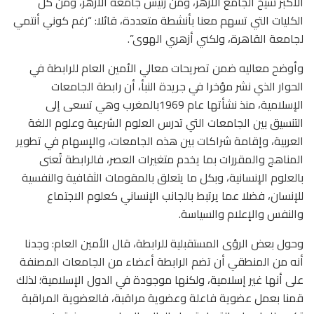
الأكبر شيخ الجامع الأزهر، ومن رئيس جامعة الأزهر، ومن كل
الكليات التي تسهم معنا بأنشطة متعددة، قائلا: “رغم كوني أنتمي
لجامعة القاهرة، ولكني أزهري الهوى”.
وأوضح معاليه ضمن تصريحات معالي الأمين العام للرابطة في
الحوار الذي نشر مؤخرا في جريدة النبأ، أن رابطة الجامعات
الإسلامية، منذ نشأتها عام 1969بالمغرب وهي تسعى إلى
التنسيق بين الجامعات التي تدرس العلوم الشرعية وعلوم اللغة
العربية، وإقامة شراكات بين هذه الجامعات، والإسهام في تطوير
المناهج والمقررات بما يخدم متغيرات العصر، فالرابطة تُعنى
بالعلوم الإنسانية، وبكل ما يتعلق بالمقومات الثقافية والنفسية
للإنسان، فضلا عما يرتبط بالجانب الإنساني كعلوم الاجتماع
والنفس والإعلام والسياسة.
وحول بعض الرؤى المستقبلية للرابطة، قال الأمين العام: وجدنا
أنه من المنطقي أن تضم الرابطة أعضاء من الجامعات المصنفة
على أنها غير إسلامية، ولكنها موجودة في الدول الإسلامية؛ لذلك
قمنا بعمل عضوية فاعلة وعضوية مراقبة، فالعضوية المراقبة