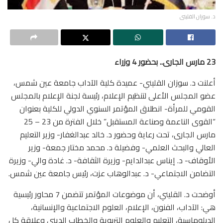
د. سوزان القلينى
23 مارس الجارى.. بحضور 4 وزراء
أعلنت د. سوزان القليني- عميدة كلية الآداب جامعة عين شمس،
عضو المجلس الأعلى لتنظيم الإعلام، رئيسة لجنة الإعلام بالمجلس
القومي للمرأة- انطلاق المؤتمر السنوي الدولي للكلية بعنوان
“القوى الناعمة وصناعة المستقبل” خلال الفترة من 23 – 25
مارس الجارى، تحت رعاية وحضور د. خالد عبدالغفار- وزير التعليم
العالي والبحث العلمي- وفضيلة د. محمد مختار جمعة- وزير
الأوقاف- د. إيناس عبدالدايم- وزيرة الثقافة- د. غادة والي- وزيرة
التضامن الاجتماعي- د. عبدالوهاب عزت، رئيس جامعة عين شمس.
أوضحت د. القليني، أن موضوعات المؤتمر تتضمن 7 محاور رئيسية
هي: الآداب، الفنون، الإعلام، العلوم الاجتماعية والإنسانية،
الدبلوماسية، التعليم والعلوم التربوية والخطاب الديني وعلاقة كل