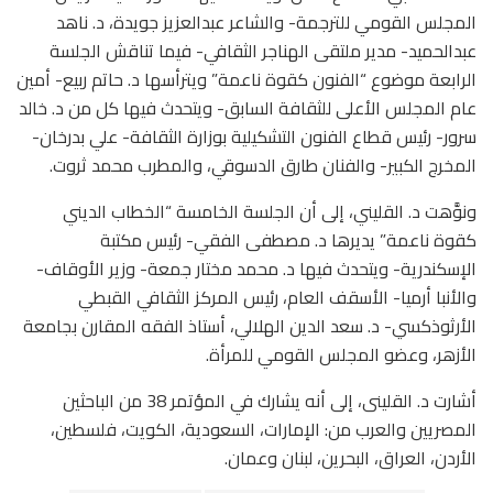
المجلس القومي للترجمة- والشاعر عبدالعزيز جويدة، د. ناهد
عبدالحميد- مدير ملتقى الهناجر الثقافي- فيما تناقش الجلسة
الرابعة موضوع “الفنون كقوة ناعمة” ويترأسها د. حاتم ربيع- أمين
عام المجلس الأعلى للثقافة السابق- ويتحدث فيها كل من د. خالد
سرور- رئيس قطاع الفنون التشكيلية بوزارة الثقافة- علي بدرخان-
المخرج الكبير- والفنان طارق الدسوقي، والمطرب محمد ثروت.
ونوَّهت د. القليني، إلى أن الجلسة الخامسة “الخطاب الديني
كقوة ناعمة” يديرها د. مصطفى الفقي- رئيس مكتبة
الإسكندرية- ويتحدث فيها د. محمد مختار جمعة- وزير الأوقاف-
والأنبا أرميا- الأسقف العام، رئيس المركز الثقافي القبطي
الأرثوذكسي- د. سعد الدين الهلالي، أستاذ الفقه المقارن بجامعة
الأزهر، وعضو المجلس القومي للمرأة.
أشارت د. القلينى، إلى أنه يشارك في المؤتمر 38 من الباحثين
المصريين والعرب من: الإمارات، السعودية، الكويت، فلسطين،
الأردن، العراق، البحرين، لبنان وعمان.