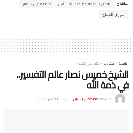
هاشتاج:
القوى الناعمة وصناعة المستقبل
جامعة عين شمس
سوزان القلينى
الرئيسية
مقالات
كلام من القلب
الشيخ خميس نصار عالم التفسير..
في ذمة الله
بواسطة
مصطفي ياسين
6 مارس، 2019