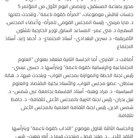
محور بصناعة المستقبل، ويتضمن اليوم الأول من المؤتمر 5
جلسات تناقش موضوعات، “المرأة كقوة ناعمة”، وتتحدث خلالها
د. مايا مرسي- رئيسة المجلس القومي للمرأة- وأعضاء المجلس،
السفيرة د. منى عمر- المساعد السابق لوزير الخارجية للشئون
الأفريقية- د. نسرين البغدادي- أستاذ الاجتماع- د. أحمد زايد، أستاذ
الاجتماع.
أضافت د. القلينى: أما الجلسة الثانية فتعقد بعنوان “العلوم
الاجتماعية والإنسانية كقوة ناعمة” ويترأسها د. حسين عيسي-
رئيس لجنة الخطة والموازنة بمجلس النواب- ويتحدث فيها، د. هالة
سلطان- عضو مجلس النواب، والأستاذ بكلية الاقتصاد والعلوم
السياسية- د. مراد وهبة- أستاذ الفلسفة بجامعة عين شمس- د.
نبيل بدران- رئيس لجنة التربية بالمجلس الأعلى للثقافة- د. حافظ
شمس الدين، رئيس لجنة الثقافة العلمية بالمجلس الأعلى
للثقافة.
والجلسة الثالثة تتناول موضوع “الآداب كقوة ناعمة” ويترأسها
الناقد الأدبي د. صلاح فضل، ويتحدث فيها د. أنور مغيث- رئيس