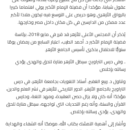
عقول شبابنا، مؤكدا أن فضيلة الإمام الأكبر يولي اهتماما كبيرا
بالرواق الأزهري وهو حريص على التوسع فيه ليكون ملاذا لأكبر
عدد ممكن من الدارسين في كل مكان داخل مصر وخارجها.
يُذكر أن المجلس الأعلى للأزهر قد قرر في مايو 2018، برئاسة
فضيلة الإمام الأكبر د. أحمد الطيب، اعتبار السابع من رمضان يومًا
سنويًّا للاحتفال بذكرى تأسيس الجامع الأزهر.
.. وفي درس التراويح: سيظل الأزهر منارة للحق والهدى يؤدي
رسالته بإخلاص
وتناول د. ربيع الغفير، أستاذ اللغويات بجامعة الأزهر، في درس
التراويح بالجامع الأزهر، الدور التاريخي للأزهر في نشر العلم والدين،
مؤكدًا أنه كان ولا يزال حصن العقيدة، ومهد اللغة، وحارس
القرآن والسنة، وأنه رغم التحديات التي تواجهه، سيظل منارة للحق
والهدى، يؤدي رسالته بإخلاص.
وأشار إلى أهمية التمسّك بكتاب الله، موضحًا أنه الشفاء والهداية