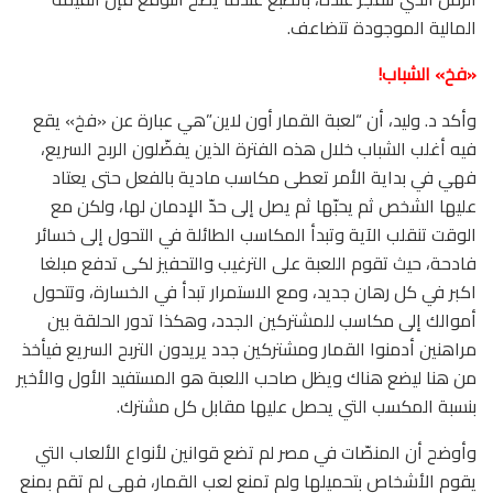
المالية الموجودة تتضاعف.
«فخ» الشباب!
وأكد د. وليد، أن “لعبة القمار أون لاين”هي عبارة عن «فخ» يقع
فيه أغلب الشباب خلال هذه الفترة الذين يفضّلون الربح السريع،
فهي في بداية الأمر تعطى مكاسب مادية بالفعل حتى يعتاد
عليها الشخص ثم يحبّها ثم يصل إلى حدّ الإدمان لها، ولكن مع
الوقت تنقلب الآية وتبدأ المكاسب الطائلة في التحول إلى خسائر
فادحة، حيث تقوم اللعبة على الترغيب والتحفيز لكى تدفع مبلغا
اكبر في كل رهان جديد، ومع الاستمرار تبدأ في الخسارة، وتتحول
أموالك إلى مكاسب للمشتركين الجدد، وهكذا تدور الحلقة بين
مراهنين أدمنوا القمار ومشتركين جدد يريدون التربح السريع فيأخذ
من هنا ليضع هناك ويظل صاحب اللعبة هو المستفيد الأول والأخير
بنسبة المكسب التي يحصل عليها مقابل كل مشترك.
وأوضح أن المنصّات في مصر لم تضع قوانين لأنواع الألعاب التي
يقوم الأشخاص بتحميلها ولم تمنع لعب القمار، فهي لم تقم بمنع