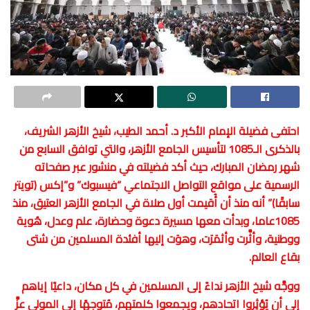
احتفى فضيلة الإمام الأكبر د. أحمد الطيب، شيخ الأزهر الشريف،
بالذكرى الـ1085 لتأسيس الجامع الأزهر، والتي توافق السابع من
شهر رمضان المبارك، حيث أكد فضيلته في منشور عبر صفحاته
الرسمية على مواقع التواصل الاجتماعي “فيسبوك” و”إكس (تويتر
سابقًا)” أنه منذ أن أُقيمت أول صلاة في الجامع الأزهر العتيق، منذ
1085عاما، وبدأت معها مسيرة دعوة وحضارة، علم وعدل، هُوية
ووطنية، وأثَّرت وأثمَرَت، وهوَت إليها أفئدة المسلمين من شتى
بقاع العالم.
ووجَّه شيخ الأزهر نداءً إلى المسلمين في كل مكان، داعيًا إياهم
إلى أن يُؤثِروا اتحادهم، ويجمعوا كلمتهم، مُتوجهًا إلى المولى عزَّ