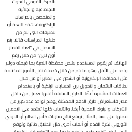
بالمركز القومي للبحوث
الاجتماعية والجنائية
والمتخصص بالدراسات
الإلكترونية، هذه اللعبة أو
لتطبيقات التي تتم من
خلالها المراهنات قائلا: يتم
التسجيل في “لعبة القمار
أون لاين” من خلال رقم
الهاتف ثم يقوم المستخدم بشحن محفظة اللعبة بما قيمته دولار
واحد على الأقل وهو ما يتم من خلال خدمات نقل الأمور المختلفة
مثل المحافظ الإلكترونية أو الشحن على الطاير أو من خلال
بطاقات الائتمان والتحويل بين الحسابات البنكية أو باستخدام
العملات المشفرة أيضًا، الطرق السابقة أغلبها يعمل من داخل
مصر فاستعراض طرق الدفع الممكنة يوضح تواجد عدد كبير من
الشركات والبنوك المحلية أيضًا. والألعاب كلها تعتمد على التخمين
فمنها على سبيل المثال توقع نتائج مباريات كأس العالم أو الدوري
الأوروبي لكرة القدم أو ألعاب أخرى مثل انطلاق طائرة وتوقع
الزمن الذي تنفجر عنده، بالطبع عندما يصح التوقع فإن القيمة