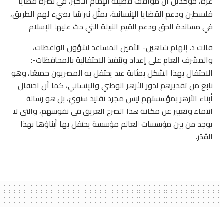
غزّة، مؤكّدين أن مواقف فضيلة الإمام الأكبر، في نصرة قضايا
فلسطين ودعم القضايا الإنسانية، يمثّل نبراسًا يضيء لهم الطريق،
في مساندة الحق ودعم القيم النبيلة التي حث عليها الإسلام.
قالت د. إلهام شاهين- الأمين المساعد لشؤون الواعظات،
والمشرف العام على إعداد وتنفيذ الاحتفالية بالمحافظات-:
الاحتفال بهذا الشكل بمثابة عيد يحتفل به المصريون جميعًا، وهو
نابع من تقديرهم لدور الأزهر الوطني والإنساني، كما أن احتفال
أبناء الأزهر بمؤسستهم ليس مجرد تقليد سنويّ، بل هو رسالة
انتماء وتعبير عن مكانة هذا الصرح العريق في نفوسهم، والتي لا
يوجد من بين مؤسسات العالم مؤسسة يحتفل بها أبناؤها بهذا
القَدْر.