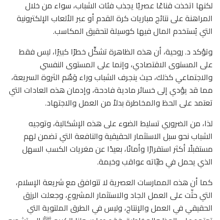
لكنها اتخذت قناعًا عصريًا يجذب فئات الشباب، سواء من خلال
المراهنة على نتائج مباريات كرة القدم أو عبر الألعاب الإلكترونية
التي يُستخدم المال فيها كوسيلة لتحقيق المكاسب.
وتؤكد د. روحية، أن هذه الظاهرة تشكِّل خطرًا كبيرًا، ليس فقط
على المستوى الاقتصادي، وإنما على المستوى النفسي
والاجتماعي كذلك، حيث ينجرف الشباب وراء وَهْم الثروة السريعة،
مما قد يؤدي إلى خسائر مادية فادحة، وإدمان هذه العادات التي
تعتمد على الحظ والمخاطرة بدلاً من العمل والاجتهاد.
لذا، من الضروري تسليط الضوء على هذه الإشكالية، وتوجيه
الشباب نحو سبل الاستثمار الحقيقية والنافعة التي تضمن لهم
مستقبلًا أكثر استقرارًا وأمانًا، بعيدًا عن مغريات الكسب السهل
الذي يحمل في طيّاته عواقب وخيمة.
كما أن هذه الممارسات العصرية لا تتوافق مع شريعة الإسلام،
التي حثّت على العمل الجاد والاستثمار المشروع، وجعلت الرزق
الحقيقي في العمل والإنتاج، وليس في الطرق الملتوية التي