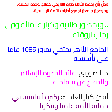
وجلَّ بأن يحفظ للأزهر دَوره التاريخي كملاذٍ لوحدة الكلمة،
ومرجعيةٍ جامعةٍ لجميع أطياف الأمة الإسلامية.
.. وبحضور طلابه وكبار علمائه وفي
رحاب أروقته:
الجامع الأزهر يحتفي بمرور 1085 عاما
على تأسيسه
د. الضويني:
قائد الدعوة للإسلام
والدفاع عن سماحته
أمين كبار العلماء:
ركيزة أساسية في
حماية الأمة علميا وفكريا