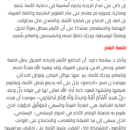
بل كان على مدار تاريخه ركيزة أساسية في حماية الأمة علميا
وفكريا، فدوره لم يقتصر على نشر العلوم الشرعية واللغة العربية،
بل امتد إلى الدفاع عن قضايا الأمة، والتصدي لكل محاولات
الهيمنة والاستعمار، مشددًا على أن الأزهر سيظل صوتًا للحق،
ومنارةً للوسطية، ودرعًا حاميًا لمصر والمسلمين والعالم بأسره.
قلعة العلم
وأكد د. سلامة داود، أن الجامع الأزهر بتاريخه العريق يمثل قلعة
العلم، وحصن الدين، وعرين العربية، وقد وهبه الله منحةً لمصر
وللعالم، ودرعًا للأمة، يرد عنها غوائل الزمان، ونوازل الحدثان،
موضحا ن اسم «الجامع» يدل على أنه يجمع شمل الأمة، ويقاوم
تفرقها وتشتتها؛ لتعود كما أراد الله تعالى لها في قوله جلَّ وعلا:
«إِنَّ هَذِهِ أُمَّتُكُمْ أُمَّةً وَاحِدَةً وَأَنَا رَبُّكُمْ فَاعْبُدُونِ»، موضحا أن هذه
الغاية القرآنية، هي الغايةُ النبيلةُ والسعيُ الموَفَّقُ الدؤوبُ الذي
يقوم به فضيلة الإمام الأكبر في الحوار الإسلامي- الإسلامي،
الذي يسعى إلى نبذ الفرقة والتعصب، والاجتماع على الثوابت
والأصول المشتركة التي اتفقت عليها الأمة على اختلاف مذاهبها؛