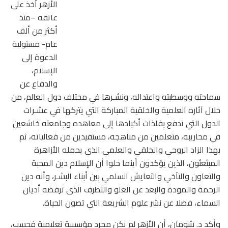
الأزهر أخذ على
عاتقه –منذ
أكثر من ألف
عام- مسئولية
الدعوة إلى
الإسلام،
والدفاع عن
سماحته ووسطيته واعتداله، ونشـرها في مختلف دول العالم، من
خلال آثاره العلمية والخلقية المباركة التي يتركها في عشـرات
الدول التي تدفع بفلذات أكبادها إلى معاهده وجامعته خاشعين
في محاريبه، متعلمين من مناهجه، مستفيدين من فعالياته، ثم
بهذا الزاد الروحي والخلقي والعلمي الذي يحمله الأزاهرة
المبتَعثون، الذين يؤكدون أينما حلوا أن الإسلام دين المحبة
والتعاون والتآخي والتعايش السلمي بين أبناء البشـر، وأنه دين
الرحمة والمودة والبعد عن الغلو والتطرف الذى ترفضه أديان
السماء، فضلا عن نشر علوم الشريعة التي تصون الحياة.
وأكد د. شومان، أن الأزهر لم يكن مجرد مؤسسة تعليمية فحسب،