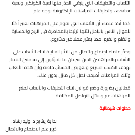
الألعاب والتطبيقات التي ينبغي الحذر منها لعبة الكونكير، ولعبة
aviator ، وتطبيقات المراهنات الإلكترونية بوجه عام.
كما أكد علماء أن الألعاب التي تقوم على المراهنات تعتبر أكلًا
لأموال الناس بالباطل لأنها ترتبط بالمخاطرة في الربح والخسارة
والغنم والغرم، مما يعتبر عملا غير مشروع.
وحذّر علماء اجتماع واتصال من الآثار السلبية لتلك الألعاب على
الشباب والمراهقين الذين سرعان ما يتحوّلون إلى مدمنين للقمار
بهدف الكسب السريع وتعويض الخسائر، خاصة وأن هذه الألعاب
وتلك المراهنات أصبحت تصل كل منزل بدون عناء.
مُطالبين بضرورة وضع قوانين لتلك التطبيقات والألعاب لمنع
المراهنات عبر وسائل التواصل المختلفة.
خطوات شيطانية
بداية يشرح د. وليد رشاد،
خبير علم الاجتماع والاتصال