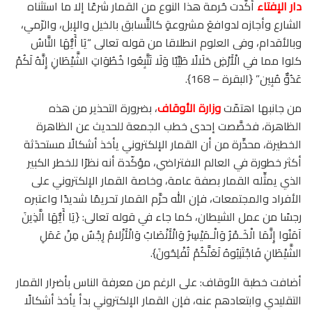
دار الإفتاء
أكّدت حُرمة هذا النوع من القمار شرعًا إلا ما استثناه
الشارع وأجازه لدوافعَ مشروعةٍ كالتَّسابق بالخيل والإبل، والرّمي،
وبالأقدام، وفى العلوم انطلاقا من قوله تعالى “يَا أَيُّهَا النَّاسُ
كلوا مما في الْأَرْضِ حَلَالًا طَيِّبًا وَلَا تَتَّبِعُوا خُطُوَاتِ الشَّيْطَانِ إِنَّهُ لَكُمْ
عَدُوٌّ مُبِين” {البقرة – 168}.
من جانبها اهتمّت
وزارة الأوقاف
، بضرورة التحذير من هذه
الظاهرة، فخصَّصت إحدى خطب الجمعة للحديث عن الظاهرة
الخطيرة، محذِّرة من أن القمار الإلكتروني يأخذ أشكالًا مستحدَثة
أكثر خطورة في العالم الافتراضي، مؤكّدة أنه نظرًا للخطر الكبير
الذي يمثِّله القمار بصفة عامة، وخاصة القمار الإلكتروني على
الأفراد والمجتمعات، فإن الله حرَّم القمار تحريمًا شديدًا واعتبره
رجسًا من عمل الشيطان، كما جاء في قوله تعالى: {يَا أَيُّهَا الَّذِينَ
آمَنُوا إِنَّمَا الْخَـمْرُ وَالْـمَيْسِرُ وَالْأَنْصَابُ وَالْأَزْلامُ رِجْسٌ مِنْ عَمَلِ
الشَّيْطَانِ فَاجْتَنِبُوهُ لَعَلَّكُمْ تُفْلِحُونَ}.
أضافت خطبة الأوقاف: على الرغم من معرفة الناس بأضرار القمار
التقليدي وابتعادهم عنه، فإن القمار الإلكتروني بدأ يأخذ أشكالًا