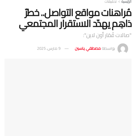
الرئيسية
تحقيقات
مُراهنات مواقع التواصل.. خطرٌ
دَاهِم يهدّد الاستقرار المجتمعي
"صالات قُمَار أون لاين":
بواسطة
مصطفي ياسين
9 مارس، 2025