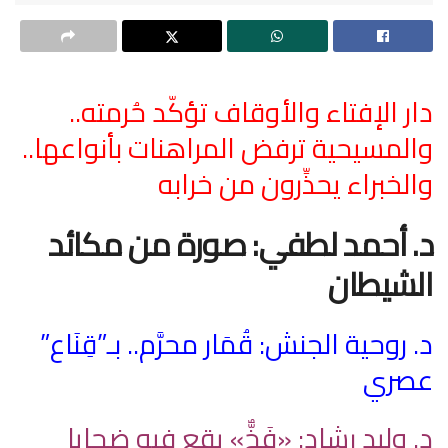
دار الإفتاء والأوقاف تؤكّد حُرمته..
والمسيحية ترفض المراهنات بأنواعها..
والخبراء يحذِّرون من خرابه
د. أحمد لطفي: صورة من مكائد
الشيطان
د. روحية الجنش: قُمَار محرَّم.. بـ”قِنَاع”
عصري
د. وليد رشاد: «فَخٌّ» يقع فيه ضحايا