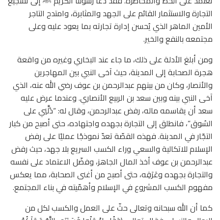
تعتمد على الحظ والمخاطرة. فقد دعا رسولنا الكريم ﷺ إلى تشجيع
التجارة والاستثمار القائم على الجهد والمثابرة، وامتدح التاجر
الأمين الماهر الذي يُحسن إدارة تجارته بما يعود عليه وعلى
مجتمعه بالنفع والخير.
ومن أبلغ الأدلة على ذلك، ما جاء عند البخاري وغيره من واقعة
هجرة الصحابة إلى المدينة، حيث آخى النبي بين المهاجرين
والأنصار، وكان من بينهم عبدالرحمن بن عوف رضي الله عنه، الذي
آخى النبي بينه وبين سعد بن الربيع الأنصاري. وعندما عرض عليه
سعد أن يقاسمه ماله، رفض عبدالرحمن، وقال له: “دُلَّنِي على
السُوق”، فانطلق إلى التجارة بجهده واجتهاده، حتى أصبح من كبار
التجّار في المدينة. فهذه القصّة تعدّ نموذجًا عمليًا على رفض
الإسلام للاتكالية والسعي وراء الكسب السريع بلا جهد، حيث رفض
عبدالرحمن بن عوف أخذ المال الجاهز، وفضّل الاعتماد على نفسه
والتجارة بجهده وعَرَقِه، حتى أصبح من أغنى الصحابة، مما يعكس
مفهوم الكسب المشروع في الإسلام وأهمّيته في بناء المجتمع.
كما أن الله سبحانه وتعالى حثّ على العمل والكسب لكل من