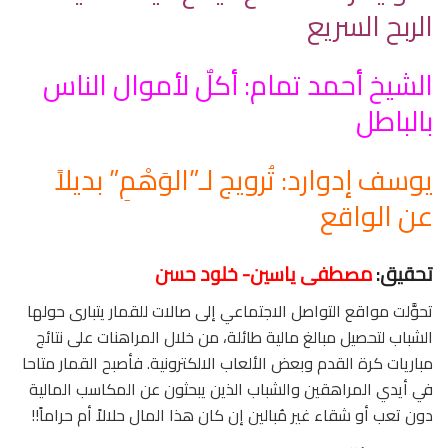
الربح السريع
الشيخ أحمد تمام: أكلٌ لأموال الناس
بالباطل
يوسف إدوارد: تُرويج لـ”الوَهْمِ” بديلاً
عن الواقع
تحقيق:
مصطفى ياسين- خلود حسن
تحوَّلت مواقع التواصل الاجتماعي إلى صالات للقمار يتبارى حولها
الشباب لتحصيل مبالغ مالية طائلة، من خلال المراهنات على نتائج
مباريات كرة القدم وبعض الألعاب الالكترونية. فأصبح القمار متاحا
في أيدي المراهقين والشباب الذين يبحثون عن المكاسب المالية
دون تعب أو شقاء غير مُبالين إن كان هذا المال حلالاً أم حراماً!!