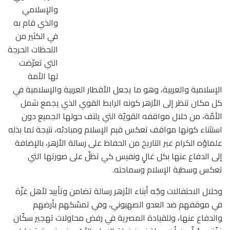
والإسلامي
والذي قام به
في الكثير من
اللحظات الحرجة
التي تعرّضت
لها الأمة
الإسلامية والعربية، وهو ما يجعل الأقطار العربية والإسلامية في
كل مكان تنظر إلى الأزهر كونه الرابط القوي الذي يجمع شمل
الأمّة، من خلال مواقفه القويّة التي يلتف حولها الجميع دون
استثناء كونها مواقف تعكس قيم الإسلام ومبادئه، نتيجة لما بذله
علماؤه الكرام عبر التاريخ من الحفاظ على رسالة الأزهر، بالإضافة
إلى الدفاع عنها بكل غالٍ ونفيس كي تظلّ على صورتها التي
تعكس وسطية الإسلام وسماحته.
وخلال الاحتفالات وجّه أبناء الأزهر رسالة تضامن وتأييد لأهل غزّة
في موقفهم ضد العدو الصهيوني، وفي تمسّكهم بأرضهم
والدفاع عنها، وللقيادة المصرية في رفض محاولات تهجير سكّان