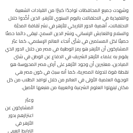
وشهدت جميع المحافظات تواجدًا كبيرًا من القيادات الشعبية
والتنفيذية في الاحتفالات باليوم السنوي للأزهر، الذين أكّدوا خلال
الاحتفالات، أهمية الدور التاريخي للأزهر في نشر ثقافة المحبّة
والسلام والتعايش الإنساني، ونشر الدين السمح، ليبقى دائما حصنًا
حصينًا لكل المسلمين في شتّى أنحاء العالم الإسلامي، كما عبّر
المشاركون أن الأزهر هو رمز الوطنية في مصر من خلال الدور الذي
يقوم به علماء الأزهر الشريف في الدفاع عن الوطن في شتى
الميادين، معتبرين أن وجود الأزهر على أرض مصر المحروسة هو
نقطة قوة للدولة المصرية، كما أنه سببٌ في كون مصر هي
الوجهة العلمية الأولى في العالم من خلال توافد الطلاب من كل
مكان لينهلوا العلوم الشرعية والعربية من منبعها الأصيل.
وعبّر
المشاركون عن
اعتزازهم بدور
الأزهر في
الترابط العربي