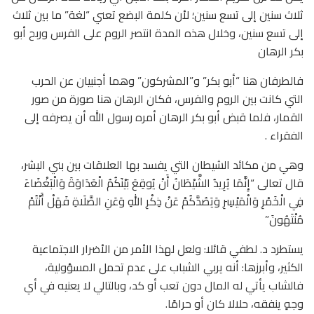
ثلاث سنين إلى تسع سنين؛ لأن كلمة البضع تعني “لغة” ما بين ثلاث
إلى تسع سنين، وخلال هذه المدة انتصر الروم على الفرس وربح أبو
بكر الرهان
فالطرفان هنا “أبو بكر” و”المشركون” وهما أجنبيان عن الحرب
التي كانت بين الروم والفرس، فكان الرهان هنا صورة من صور
القمار، فلما قبض أبو بكر الرهان أمره رسول الله أن يصرفه إلى
الفقراء .
وهي من مكائد الشيطان التي يفسد بها العلاقات بين بني البشر،
قال تعالى “إِنَّمَا يُرِيدُ الشَّيْطَانُ أَنْ يُوقِعَ بَيْنَكُمُ الْعَدَاوَةَ وَالْبَغْضَاءَ
فِي الْخَمْرِ وَالْمَيْسِرِ وَيَصُدَّكُمْ عَنْ ذِكْرِ اللهِ وَعَنِ الصَّلَاةِ فَهَلْ أَنْتُمْ
مُنْتَهُونَ”
يستطرد د. لطفي قائلا: ولعل لهذا الأمر من الأضرار الاجتماعية
الكثير، وأبرزها: أنه يربي الشباب على عدم تحمل المسؤولية،
فالشاب يأتي له المال دون تعب أو كد، وبالتالي لا يعنيه في أي
وجهٍ ينفقه، حلالا كان أو حرامًا.