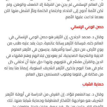
لأن العالم الإسلامي لم يجنِ من الفرقة إلا الضعف والوهن، ولم
تكن الأمة أحوج إلى الاتحاد واجتماع الكلمة ولمِّ الشمل منها الآن
بعدما تداعت عليها الأمم.
حصن الوعي الإنساني
وقال د. محمد الجندي، إن الأزهر هو حصن الوعي الإنساني في
العالم كله، فرسالة الأزهر رسالة عالمية، حيث يفد عليه طلاب من
ربوع الأرض، من دول آسيا وأفريقيا، يدرسون في الأزهر العلوم
الدينية والشرعية الصحيحية، ثم يعودون لبلدانهم وهم فقهاء في
الدين والقرآن مفسّر في قلوبهم، ولهذا حق علينا أن نحتفي كل
عام في هذا اليوم بذكرى الأزهر الشريف السنوية، إيمانا منا بما له
من مكانة في قلوبنا وقلوب المسلمين حول العالم.
حماية الشباب
وقال د. عبدالمنعم فؤاد، إن الغرض من الدراسة في أروقة الأزهر
الشريف هو مواجهة الأفكار المتطرفة وحماية شبابنا منها، تلك
الأفكار التي جاءت من كل فج عميق وغزت بلادنا، وتغولت على