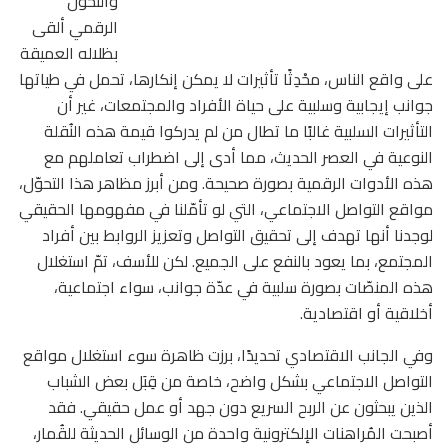
والتحوّل
الرقمي ألقى
بظلاله العميقة
على واقع الناس، محْدِثًا تأثيرات لا يمكن إنكارها، تحمل في طياتها
جوانب إيجابية وسلبية على حياة الأفراد والمجتمعات، غير أن
التأثيرات السلبية غالبًا ما تطال من لم يدركوا قيمة هذه النُقلة
النوعية في العصر الحديث، مما أدى إلى اضطراب تعاملهم مع
هذه الأدوات الرقمية بصورة صحيحة. ومن أبرز مظاهر هذا التحوّل،
مواقع التواصل الاجتماعي، التي لو تأمّلنا في مفهومها الحقيقي
لوجدنا أنها تهدف إلى تحقيق التواصل وتعزيز الروابط بين أفراد
المجتمع، بما يعود بالنفع على الجميع. لكن للأسف، تمّ استغلال
هذه المنصّات بصورة سلبية في عدّة جوانب، سواء اجتماعية،
أخلاقية أو اقتصادية.
وفي الجانب الاقتصادي تحديدًا، برزت ظاهرة سوء استغلال مواقع
التواصل الاجتماعي بشكل واضح، خاصة من قِبَل بعض الشباب
الذين يبحثون عن الربح السريع دون جهد أو عمل حقيقي. فقد
أصبحت المُراهنات الإلكترونية واحدة من الوسائل الحديثة للقُمار،