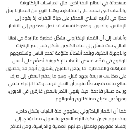
مستحدثة في العالم الافتراضي، مثل المراهنات الإلكترونية
والألعاب التي تعتمد على المخاطرة، وهذا النوع من القمار لا يقلّ
خطرًا في تأثيره السلبي المدمّر على حياة الأفراد، إذ يقود إلى
الإفلاس، والديون، وضغوط نفسية، قد تصل ببعضهم إلى الانتحار.
وأشارت إلى أن القمار الإلكتروني يشكّل خطورة متزايدة في زمننا
الحالي، حيث يتسلّل إلى حياة الكثيرين بشكل خفي عبر الإنترنت
والأجهزة الذكية، ويتّخذ أشكالًا متنوّعة تخدع الناس وتستدرجهم
للوقوع في فخِّه، فبعض الألعاب الإلكترونية تُصمَّم على أسس
المراهنة والمخاطرة، ما يجعل اللاعبين يشعرون أنهم قد يحصلون
على مكاسب سريعة بجهد قليل، وهو ما يدفع البعض إلى صرف
مبالغ مالية كبيرة، ظنًّا منهم أن النجاح قريب، وهذا الإغراء يخفي
وراءه خسائر فادحة، حيث ينتهي الأمر بالبعض غارقين في الديون،
ومهدَّدين بضياع ممتلكاتهم وأموالهم.
كما أن القمار الإلكتروني يستهوي فئة الشباب بشكل خاص،
ويخدعهم بتزيين فكرة الثراء السريع والسهل، مما يؤدّي إلى
إفساد عقولهم وتعطيل حياتهم العملية والدراسية، ومن نماذج