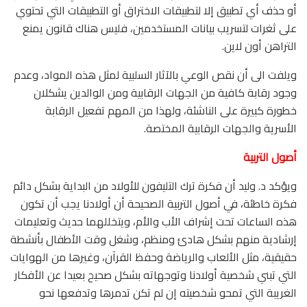
أو حذف أي تطبيق إلا لتطبيقات الاختراق أو التطبيقات التي تحتوي
على ثغرات لتسريب بيانات المستخدمين، فليس هناك قانون يمنع
التراهن أون لاين.
ويلفت الى أن نقص الوعي بالآثار السلبية لمثل هذه المواد، وعدم
وجود رقابة كافية من الجهات الرقابية ومن الوالدين يشكلان
خطورة كبيرة على الناشئة، ولهذا من المهم تفعيل الرقابة
الأسرية والجهات الرقابية المختصة.
أصول التربية
ويؤكد د. وليد أن فكرة ترك التليفون للأولاد من البداية بشكل دائم
فكرة خاطئة، في أصول التربية الصحيحة أن أولادنا يجب أن تكون
هذه الساعات تحت إشراف الأب والأم، ويتخللهما حديث وتعليمات
إرشادية منهم بشكل هادئ ومنظم، وشغل وقت الأطفال بأنشطة
حقيقية، مثل الألعاب والرياضة وحفظ القرآن، وغيرها من الهوايات
التي تبني شخصية أولادنا وتوجهاته بشكل صحيح بعيدا عن الأفكار
الغريبة التي تمحو شخصيته إن لم تكن تدمرها وتدفعها نحو