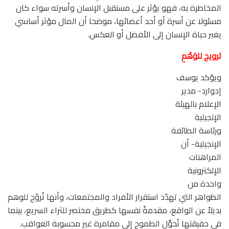
المخاطرة به، فهو يؤثر على مستقبل الإنسان وأسرته سواء كان
مسئولا عن أسرة أو أحد أعضائها، موضحا أن المال مؤثر أساسي
يغير حياة الإنسان إلى الأفضل أو العكس.
ترويج للوَهْمِ
ويؤكد يوسف
إدوارد- مدير
الإعلام بالهيئة
الإنجيلية
ورئاسة الطائفة
الإنجيلية- أن
المراهنات
الإلكترونية
واحدة من
الظواهر التي تهدّد استقرار الأفراد والمجتمعات، وأنها تُروّج للوهم
بديلاً عن الواقع، مقدمةً نفسها كطريق مختصر للثراء السريع، بينما
في حقيقتها تُحوِّل الطموح إلى مقامرة غير محسوبة العواقب.