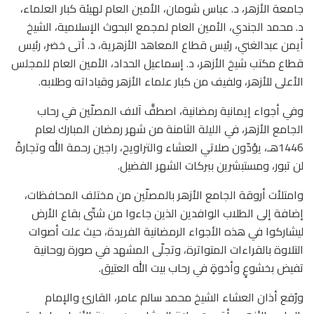
جامعة الأزهر، د. عباس شومان، الأمين العام لهيئة كبار العلماء،
د. محمد الجندي، الأمين العام لمجمع البحوث الإسلامية، الشيخ
أيمن عبدالغني، رئيس قطاع المعاهد الأزهرية، د. أتى خضر، رئيس
قطاع مكتب شيخ الأزهر، د. إسماعيل الحداد، الأمين العام للمجلس
الأعلى للأزهر، ولفيف من كبار علماء الأزهر وقياداته وطلابه.
وفي أجواء إيمانية رمضانية، اصطفَّ آلاف المصلّين في رحاب
الجامع الأزهر، في الليلة الثامنة من شهر رمضان المبارك لعام
1446هـ، يؤدّون صلاتي العشاء والتراويح، راجين رحمة الله وتجارةً
لن تبور، ومستبشرين ببركات الشهر الفضيل.
وامتلأت أروقة الجامع الأزهر بالمصلّين من مختلف المحافظات،
إضافة إلى الطلاب الوافدين الذين جاءوا من شتّى بقاع الأرض
ليشاركوا في هذه الأجواء الرمضانية الفريدة، حيث علت أصوات
التلاوة بالقراءات المتواترة، وتجلّى المشهد في صورة روحانية
تفيض بخشوعٍ وأخوةٍ في رحاب بيت الله العتيق.
ورُفع أذان العشاء الشيخ محمد سالم عامر، القارئ والإمام