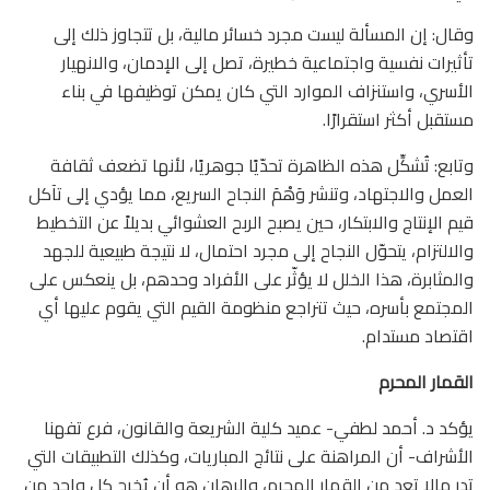
وقال: إن المسألة ليست مجرد خسائر مالية، بل تتجاوز ذلك إلى
تأثيرات نفسية واجتماعية خطيرة، تصل إلى الإدمان، والانهيار
الأسري، واستنزاف الموارد التي كان يمكن توظيفها في بناء
مستقبل أكثر استقرارًا.
وتابع: تُشكِّل هذه الظاهرة تحدّيًا جوهريًا، لأنها تضعف ثقافة
العمل والاجتهاد، وتنشر وَهْمَ النجاح السريع، مما يؤدي إلى تآكل
قيم الإنتاج والابتكار، حين يصبح الربح العشوائي بديلاً عن التخطيط
والالتزام، يتحوّل النجاح إلى مجرد احتمال، لا نتيجة طبيعية للجهد
والمثابرة، هذا الخلل لا يؤثّر على الأفراد وحدهم، بل ينعكس على
المجتمع بأسره، حيث تتراجع منظومة القيم التي يقوم عليها أي
اقتصاد مستدام.
القمار المحرم
يؤكد د. أحمد لطفي- عميد كلية الشريعة والقانون، فرع تفهنا
الأشراف- أن المراهنة على نتائج المباريات، وكذلك التطبيقات التي
تدر مالا تعد من القمار المحرم، والرهان هو أن يُخرج كل واحد من