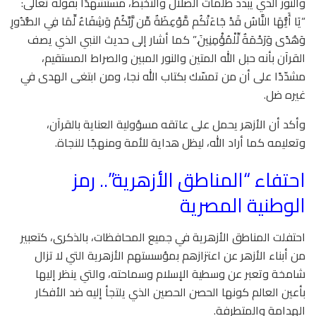
والنور الذي يبدّد ظلمات الضلال والتخبّط، مستشهدًا بقوله تعالى:
“يَا أَيُّهَا النَّاسُ قَدْ جَاءَتْكُم مَّوْعِظَةٌ مِّن رَّبِّكُمْ وَشِفَاءٌ لِّمَا فِي الصُّدُورِ
وَهُدًى وَرَحْمَةٌ لِّلْمُؤْمِنِينَ.” كما أشار إلى حديث النبي الذي يصف
القرآن بأنه حبل الله المتين والنور المبين والصراط المستقيم،
مشدّدًا على أن من تمسّك بكتاب الله نجا، ومن ابتغى الهدى في
غيره ضل.
وأكد أن الأزهر يحمل على عاتقه مسؤولية العناية بالقرآن،
وتعليمه كما أراد الله، ليظل هداية للأمة ومنهجًا للنجاة.
احتفاء “المناطق الأزهرية”.. رمز
الوطنية المصرية
احتفلت المناطق الأزهرية في جميع المحافظات، بالذكرى، كتعبير
من أبناء الأزهر عن اعتزازهم بمؤسستهم الأزهرية التي لا تزال
شامخة وتعبر عن وسطية الإسلام وسماحته، والتي ينظر إليها
بأعين العالم كونها الحصن الحصين الذي يلتجأ إليه ضد الأفكار
الهدامة والمتطرفة.