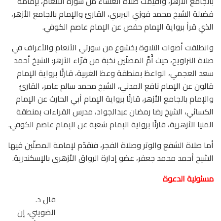
بالجامع الأزهر، وأقيمت صلاة العشاء من سورة الأنعام، بإمامة
فضيلة الشيخ محمد فوزي البربري، القارئ والإمام بالجامع الأزهر،
الذي قرأ برواية الإمام حفص عن الإمام عاصم الكوفي.
وانطلقت أصوات التلاوة بخشوع من سورتي الأنعام والأعراف في
صلاة التراويح، حيث أَمَّ المصلّين نخبة من قرّاء الأزهر: الشيخ أحمد
سعد العجمي، الواعظ بمنطقة وعظ الغربية، قارئًا برواية الإمام
قالون عن الإمام نافع المدني، الشيخ محمد سالم عامر، القارئ
والإمام بالجامع الأزهر، قارئًا برواية الإمام أبي الحارث عن الإمام
الكسائي، الشيخ رضا رمضان عبدالجواد، مدرس القراءات بمنطقة
المنيا الأزهرية، قارئًا برواية الإمام شعبة عن الإمام عاصم الكوفي.
أما صلاة الشفع والوتر وصلاة الفجر، فتقدّم لإمامة المصلّين فيها
الشيخ أحمد محمد جعفر، عضو إدارة الرواق الأزهري بالإسكندرية.
مسئولية الدعوة
قال د.
الضويني، إن