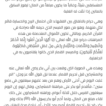
المتسابقين شيئاً، وغالباً ما يكون مبلغاً من المال؛ ليفوز السابق
بالمالين إذا تمّت له الغلبة
وهي حرام بالاتفاق بين الفقهاء؛ لأن احتمال الربح والخسارة قائم
لكلٍ منهما، وهو من صور الميسر الذي حرمه الله صراحة في
القرآن الكريم، وبالتالي تكون الأموال المتحصلة من هذه
المراهنات حرام؛ قال الله تعالى: (يَا أَيُّهَا الَّذِينَ آَمَنُوا إِنَّمَا الْخَمْرُ
وَالْمَيْسِرُ وَالأَنْصَابُ وَالأَزْلَامُ رِجْسٌ مِنْ عَمَلِ الشَّيْطَانِ فَاجْتَنِبُوهُ
لَعَلَّكُمْ تُفْلِحُونَ). والميسر: القمار الذي كانوا يتقامرون به في
الجاهلية.
وهذه هي الصورة التي وقعت بين أبي بكر رضي الله تعالى عنه
والمشركين قبل تحريم القمار، عندما نزل قول الله عز وجل: “الم.
غلبت الروم في أدنى الأرض وهم من بعد غلبهم سيغلبون في بضع
سنين”، فأقدم أبو بكر على مراهنة المشركين، وقال لهم: إن الروم
سيغلبون الفرس خلال ثلاثة أعوام، وراهنه المشركون على ذلك
لقاء مبلغ من المال، ولما أخبر أبو بكر رسول الله (ﷺ) بذلك ولم
يكن قد نزل تحريم القمار أمره بمد الأجل أي زيادة مدة الرهان من