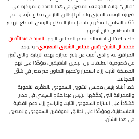
“جبالي” ثوابت الموقف المصري في هذا الصدد والمرتكزة على
ضرورة الوقف الفوري والدائم لإطلاق النار في قطاع غزّة، ودعم
خُطّة التعافي المبكّر وإعادة إعمار القطاع والرفض القاطع لتهجير
الفلسطينيين خارج أرضهم.
جاء ذلك خلال استقباله- بمقر المجلس اليوم-
السيد د. عبدالله بن
محمد آل الشيخ- رئيس مجلس الشورى السعودي-
والوفد
المرافق له، والذى أعرب عن بالغ اعتزازه بهذه الزيارة، والتي تُعبّر
عن خصوصية العلاقات بين البلدين الشقيقين، مؤكّدًا على نهج
المملكة الثابت إزاء استمرار وتدعيم التعاون مع مصر في شتّى
المجالات.
كما أشاد رئيس مجلس الشورى السعودي بالطفْرة التنموية
والعمرانية التي يُحقّقها الرئيس عبدالفتاح السيسي في مصر،
مُشدّداً على الالتزام السعودي الثابت والراسخ إزاء دعم القضية
الفلسطينية، ومؤكّدًا على تطابق الموقفين السعودي والمصري
في هذا الشأن.