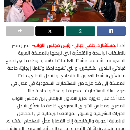
أكد
المستشار د. حنفي جبالي- رئيس مجلس النواب-
اعتزاز مصر
بالعلاقات الراسخة والمُتجذِّرة التي تربطها بالمملكة العربية
السعودية الشقيقة، مُشيدًا بالعلاقات الطيّبة والوطيدة التي تجمع
قيادتيّ البلدين الشقيقين، والتي تشهد زخمًا وتناميًا إيجابيًا، خاصة
ما يتعلّق بتنشيط التعاون الاقتصادي والتبادل التجاري، داعيًا
المملكة إلى ضخّ مزيد من الاستثمارات السعودية في مصر، في
ضوء البيئة الاستثمارية المصرية الواعدة والجاذبة حاليًا.
كما أكد على ضرورة تعزيز التعاون البرلماني بين مجلس النواب
المصري ومجلس الشورى السعودي، خاصة ما يتعلّق بتبادل
الخبرات التشريعية وتنسيق المواقف البرلمانية في المحافل
البرلمانية الدولية والإقليمية إزاء القضايا محلَّ الاهتمام المُشترك.
وفيما يتعلّق بتطوّرات الأوضاع في قطاع غزّة، استعرض المستشار