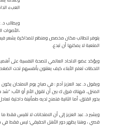
العبء الداخ
ويطالب د. ع
،الأصوات ال
يتوفر للطالب مكان مخصص ومنظم للمذاكرة يشعر فيه بالا
المتعبة لا يمكنها أن تبدع.
ويؤكد عضو الاتحاد العالمي للصحة النفسية على أهمية
اللحظات تعلم الأبناء كيف يعتنون بأنفسهم تحت الض
ويقول د. عبد العزيز آدم : في صباح يوم الامتحان يكون 
المنزل.. فهناك فرق ك بين أن تقول الأم أو الأب: “شد 
بذور القلق، أما الثانية فتمنح لديه طمأنينة داخلية تعا
ويشير د. عبد العزيز إلى أن الامتحانات لا تقيس فقط 
قصي ، وهنا يظهر دور الأهل الحقيقي؛ ليس فقط في مسا