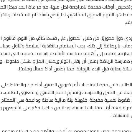
صيص أوقات محددة للمراجعة لكل منها، مع مراعاة البدء مبكرًا لتجنب
حفظ هو الفهم العميق للمفاهيم، لذا ينصح باستخدام الملخصات والخرا
عف.
دي دورًا محوريًا، من خلال الحصول على قسط كافٍ من النوم، فالنوم الج
ات، بالإضافة إلى ذلك، يجب الاهتمام بـالتغذية السليمة وتناول وجبات 
 الغازية، إضافة إلى أهمية ممارسة الأنشطة البدنية الخفيفة التي تسا
و ممارسة الرياضة يمكن أن يقلل التوتر ويحسن المزاج بشكل ملحوظ ، وب
ة بعناية قبل البدء بالإجابة، مما يضمن أداءً فعالًا ومثمرًا.
 الطلاب خلال فترة الامتحانات أمر ضروري لتحقيق أداء جيد والحفاظ على 
ة في المنزل والمدرسة، وتقديم الدعم النفسي والمعنوي للطلاب.. مؤ
ن ضغوط نفسية مفرطة، فتهيئة بيئة منزلية هادئة وداعمة هي المفتاح لتم
ر واقعية أو المقارنات السلبية، وبدلاً من ذلك، التركيز على تشجيعهم 
المشتتات .
اء ومراجعة بعض المواد معهم إن أمكن، والأهم من ذلك كله منحهم ال