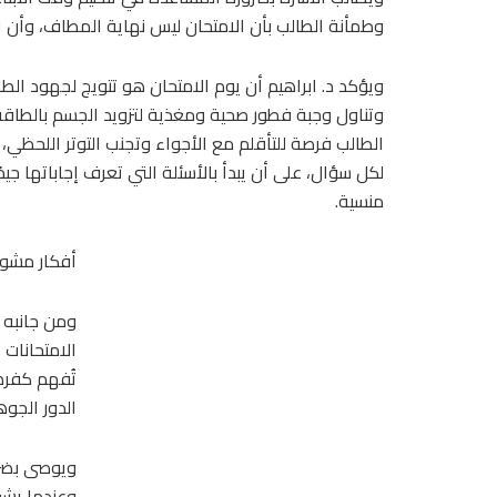
وطمأنة الطالب بأن الامتحان ليس نهاية المطاف، وأن ا
ويؤكد د. ابراهيم أن يوم الامتحان هو تتويج لجهود الطال
وتناول وجبة فطور صحية ومغذية لتزويد الجسم بالطاقة ا
الطالب فرصة للتأقلم مع الأجواء وتجنب التوتر اللحظي، 
لكل سؤال، على أن يبدأ بالأسئلة التي تعرف إجاباتها جي
منسية.
أفكار مشو
ومن جانبه 
الامتحانات
تُفهم كفرصة
الدور الجوه
ويوصى بضرو
وعندما يشع