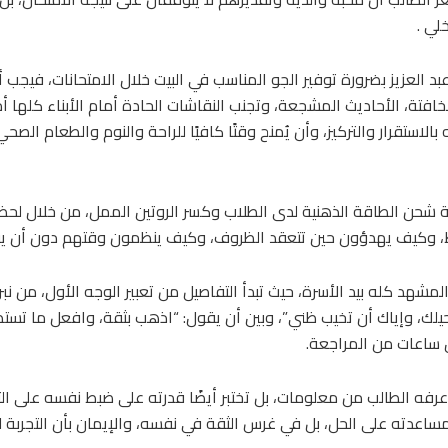
لي .
بد العزيز بضرورة توفير الجو المناسب في البيت خلال الامتحانات، فيجب أن 
خافتة، الأحاديث المشجعة، وتجنب النقاشات الحادة أمام الأبناء كلها أ
ستقرار والتركيز، وأن يُمنح وقتًا كافيًا للراحة والنوم والطعام الص
 شحن الطاقة الذهنية لدى الطلاب وكسر الروتين الممل، من خلال لحظا
غط، وكيف يهدؤون حين تتعقد الظروف، وكيف ينظمون وقتهم دون أن يف
المشهد كله بيد الأسرة، حيث تبدأ التفاصيل من تعبير الوجه الأول، من ن
حيلك، وإياك أن تخيب ظني”، وبين أن يقول: “اذهب بثقة، وافعل ما تستط
دل ساعات من المراجعة.
ما عرفه الطالب من معلومات، بل تختبر أيضًا قدرته على ضبط نفسه على
عدته على الحل، بل في غرس الثقة في نفسه، والإيمان بأن التجربة لا