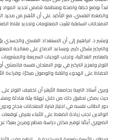
تبدأ بوضع خطة واضحة ومنظمة تتضمن تحديد المواد وتخ
والضغط النفسي، مع التأكيد على أن الأهم من مجرد ال
الامتحانات السابقة لتثبيت المعلومات وتحديد نقاط الض
ويشير د. ابراهيم إلى أن الاستعداد النفسي والجسدي يؤ
والتركيز بشكل كبير، ويساعد الدماغ على معالجة المعلوم
بالعناصر الغذائية، وتجنب الوجبات السريعة والمشروبات
التوتر وتعزيز التركيز في يوم الامتحان نفسه فالمشي أ
الحفاظ على الهدوء والثقة والوصول مبكرًا، وقراءة الأسئل
ويرى أستاذ التربية بجامعة الأزهر أن تخفيف التوتر على
حيث يمكن تحقيق ذلك من خلال تهيئة بيئة هادئة ومشجع
دور الطالب نفسه في اجتياز فترة الامتحانات بنجاح ودو
الوالدين تجنب زيادة الضغط على الأبناء بفرض توقعات غي
الضروري أيضًا توفير مكان دراسة منظم ومريح بعيدًا عن 
ويطالب الأسرة بضرورة المساعدة في تنظيم وقت الأبن