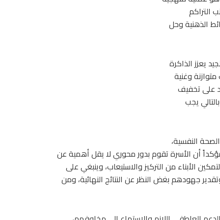
 التراكم
ئط الذهنية وحل
يد يعزز الذاكرة
متوازنة وغنية
عد على تخفيف
التالي يجب
الصحة النفسية،
كداً أن الأسرة تقوم بدور محوري لا يقل أهمية عن
كين الأبناء من التركيز والاستيعاب، وينبغي على
وتقدير جهودهم بغض النظر عن النتائج النهائية، ومن
دعم العاطفي اللازم والاستماع إلى مخاوفهم،