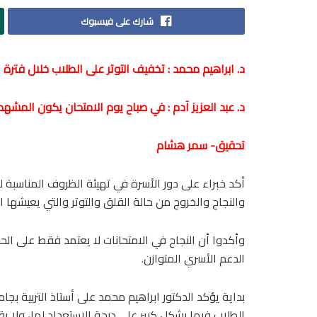
شارك على فيسبوك
د. ابراهيم محمد : تخفيف التوتر على الطلاب خلال فترة ا
د. عبد العزيز آدم : في صباح يوم الامتحان يكون المشهد 
تحقيق- سمر هشام
أكد خبراء على دور الأسرة في تهيئة الظروف المناسبة ل
والنجاح والخروج من حالة القلق والتوتر والتي يعيشها ا
وأكدوا أن النجاح في الامتحانات لا يعتمد فقط على الحف
الدعم الأسري المتوازن.
بداية يؤكد الدكتور ابراهيم محمد على أستاذ التربية ب
الطلاب فيها بشكل كبير على درجة الاستعداد لها، ولا ي