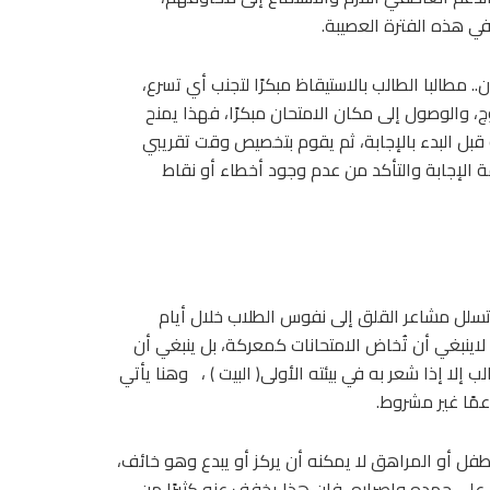
في هذه الفترة العصيبة.
. مطالبا الطالب بالاستيقاظ مبكرًا لتجنب أي تسرع،
ج، والوصول إلى مكان الامتحان مبكرًا، فهذا يمنح
ة قبل البدء بالإجابة، ثم يقوم بتخصيص وقت تقريبي
قة الإجابة والتأكد من عدم وجود أخطاء أو نقاط
 تسلل مشاعر القلق إلى نفوس الطلاب خلال أيام
اينبغي أن تُخاض الامتحانات كمعركة، بل ينبغي أن
إلا إذا شعر به في بيئته الأولى( البيت ) ، وهنا يأتي
عمًا غير مشروط.
طفل أو المراهق لا يمكنه أن يركز أو يبدع وهو خائف،
ل على جهده وإصراره، فإن هذا يخفف عنه كثيرًا من