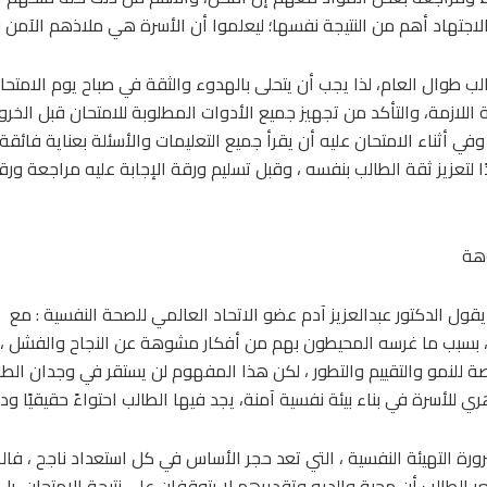
لاجتهاد أهم من النتيجة نفسها؛ ليعلموا أن الأسرة هي ملاذهم الآمن 
ب طوال العام، لذا يجب أن يتحلى بالهدوء والثقة في صباح يوم الامتحان.
للازمة، والتأكد من تجهيز جميع الأدوات المطلوبة للامتحان قبل الخرو
وفي أثناء الامتحان عليه أن يقرأ جميع التعليمات والأسئلة بعناية فائق
دًا لتعزيز ثقة الطالب بنفسه ، وقبل تسليم ورقة الإجابة عليه مراجعة ور
هة
يقول الدكتور عبدالعزيز آدم عضو الاتحاد العالمي للصحة النفسية : مع
 ، بسبب ما غرسه المحيطون بهم من أفكار مشوهة عن النجاح والفشل ، ل
 للنمو والتقييم والتطور ، لكن هذا المفهوم لن يستقر في وجدان الطالب 
ري للأسرة في بناء بيئة نفسية آمنة، يجد فيها الطالب احتواءً حقيقيًا ود
رة التهيئة النفسية ، التي تعد حجر الأساس في كل استعداد ناجح ، فال
ر الطالب أن محبة والديه وتقديرهم لا يتوقفان على نتيجة الامتحان، ب