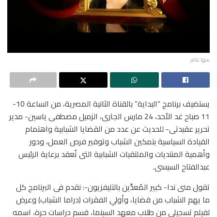
سها عامر
يستضيف برنامج “البداية” بالقناة الثانية المصرية، من الساعة 10-
11 صباح غد الأحد، 24 مارس الجارى، الزميل مصطفى ياسين- مدير
تحرير عقيدتى- للحديث عن عدد من القضايا الشبابية واهتمام
القيادة السياسية بتمكين الشباب وتوفير فرص العمل، ودور
وأهمية المنتديات والملتقيات الشبابية التى تُعقد برعاية الرئيس
عبدالفتاح السيسى.
تقول منى ندا- كبير المُعدِّين بالتليفزيون-: نقدم فى البرنامج كل
ما يهم الشباب من قضايا، وأولي الفقرات (دراما الشباب) وعرض
لفيلم تسجيلي من طلاب معهد السينما، قسم دراسات حرة، اسمه