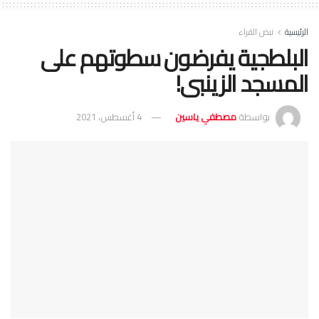
الرئيسية
نبض القراء
البلطجية يفرضون سطوتهم على
المسجد الزينبى!
بواسطة
مصطفي ياسين
4 أغسطس، 2021