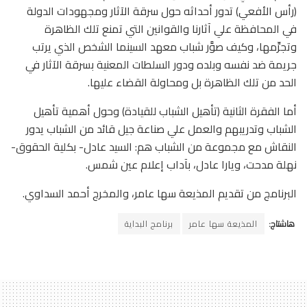
(رأس الأفعي) تدور أحداثه حول سرقة الآثار ومجهودات الدولة
في المحافظة علي آثارنا والقوانين التي تمنع تلك الظاهرة
وتجرِّمها، وكيف صوَّر شباب معهد السينما الشخص الذي يرتب
جريمة ضد نفسه وبلده ودور السلطات المعنية بسرقة الآثار في
الحد من تلك الظاهرة بل ومحاولة القضاء عليها.
أما الفقرة الثانية (تأهيل الشباب للقيادة) وحول أهمية تأهيل
الشباب وتدريبهم والعمل علي صناعة جيل قائد من الشباب يدور
النقاش مع مجموعة من الشباب هم: السيد عادل- بكلية الحقوق-
نهلة مدحت، ويارا عادل، بآداب إعلام عين شمس.
البرنامج من تقديم المذيعة سها عامر، والمخرج أحمد السداوي.
هاشتاج:
المذيعة سها عامر
برنامج البداية