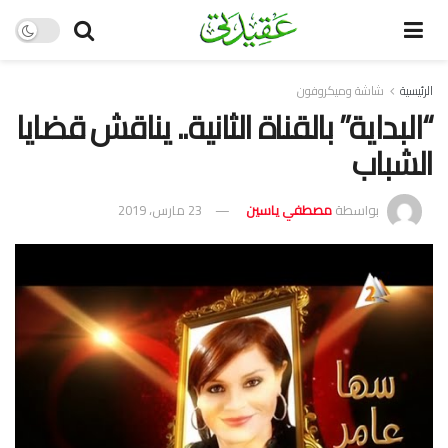
الرئيسية
شاشة وميكروفون
“البداية” بالقناة الثانية.. يناقش قضايا
الشباب
بواسطة
مصطفي ياسين
23 مارس، 2019