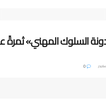
دونة السلوك المهني» ثمرةً ع
0
لايدر