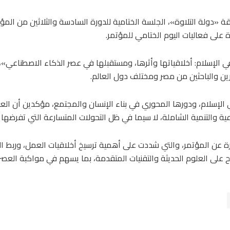
«دولة التلاوة»، الجلسة الختامية للدورة السادسة والثلاثين من المؤت
 على فعاليات اليوم الختامي للمؤتمر.
 الإسلام: أخلاقياتها وأثرها، ومستقبلها في عصر الذكاء الاصطناعي»،
ن والباحثين من مصر ومختلف دول العالم.
الإسلام، ودورها المحوري في بناء الإنسان والمجتمع، مؤكدين أن العم
ماعية والتنمية الشاملة، لا سيما في ظل التحولات المتسارعة التي تفرضها 
 عن المؤتمر، والتي شددت على أهمية ترسيخ أخلاقيات العمل، وربط الإ
 على العلوم الحديثة والتقنيات المتقدمة، بما يسهم في مواكبة العصر