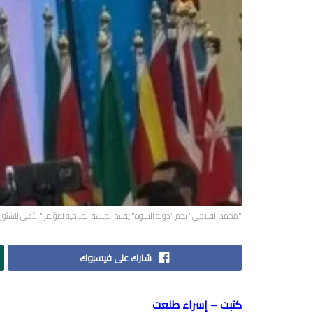
"محمد القلاجي" نجم "دولة التلاوة" يفتتح الجلسة الختامية لمؤتمر "الأعلى للشئون
شارك على فيسبوك
كتبت – إسراء طلعت