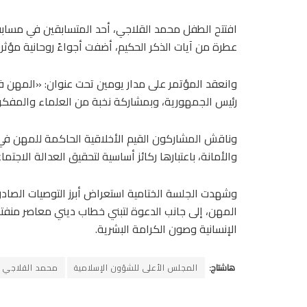
افتتح الطفل محمد القلاجي، أحد المتسابقين في مسابقة 
عطرة من آيات الذكر الحكيم، أضفت أجواءً روحانية مؤثرة
وانعقد المؤتمر على مدار يومين تحت عنوان: «المهن في
رئيس الجمهورية، وبمشاركة نخبة من العلماء والمفكري
وناقش المشاركون القيم الأخلاقية الحاكمة للمهن في 
والأمانة، باعتبارها ركائز أساسية لتحقيق العدالة الاجت
وشهدت الجلسة الختامية استعراض أبرز التوصيات الصادرة
المهن، إلى جانب الدعوة لتبني خطاب ديني معاصر منفتح
الإنسانية وصون الكرامة البشرية.
هاشتاج:
المجلس الأعلى للشؤون الإسلامية
محمد القلاجي