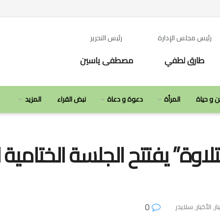
رئيس مجلس الإدارة
رئيس التحرير
طارق لطفي
مصطفى ياسين
ن و حياة
المرأة
دعوة و دعاة
نبض القراء
المزيد
تلاوة” يفتتح الجلسة الختامية 
0
ار
,
الأخبار
,
سلايدر