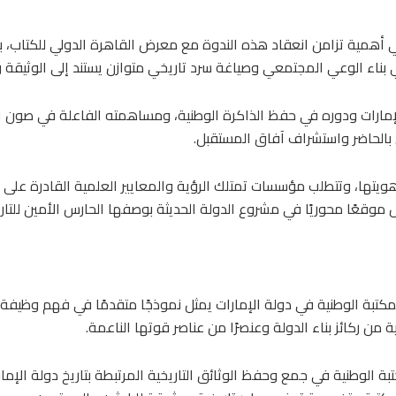
علي أهمية تزامن انعقاد هذه الندوة مع معرض القاهرة الدولي للكتاب، 
 في بناء الوعي المجتمعي وصياغة سرد تاريخي متوازن يستند إلى الوثيقة 
ارات ودوره في حفظ الذاكرة الوطنية، ومساهمته الفاعلة في صون الذاكر
 بالحاضر واستشراف آفاق المستقبل.
ها، وتتطلب مؤسسات تمتلك الرؤية والمعايير العلمية القادرة على حما
موقعًا محوريًا في مشروع الدولة الحديثة بوصفها الحارس الأمين للتاري
والمكتبة الوطنية في دولة الإمارات يمثل نموذجًا متقدمًا في فهم وظي
 من ركائز بناء الدولة وعنصرًا من عناصر قوتها الناعمة.
ة الوطنية في جمع وحفظ الوثائق التاريخية المرتبطة بتاريخ دولة الإمارا