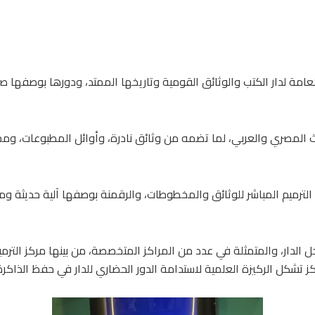
مة لدار الكتب والوثائق القومية وتاريخها الممتد، ودورها بوصفها صرحًا
اث المصري والعربي، لما تضمه من وثائق نادرة، وأوائل المطبوعات، وم
لترميم المباشر للوثائق والمخطوطات، والرقمنة بوصفها آلية حديثة ومس
الدار، والمتمثلة في عدد من المراكز المتخصصة، من بينها مركز الترمي
اكز تشكل الركيزة العلمية لاستدامة الدور الحضاري للدار في حفظ الذاكرة 