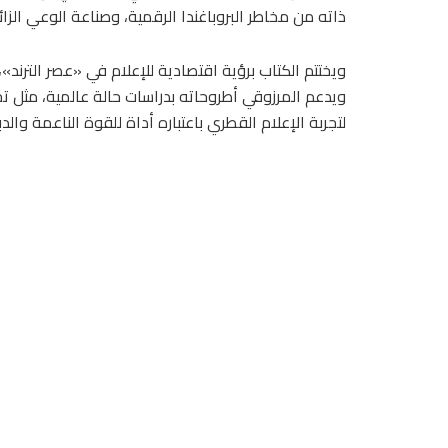
ذاته من مخاطر البروباغندا الرقمية، وصناعة الوعي الز
ويختتم الكتاب برؤية اقتصادية للإعلام في «عصر الترند»،
ويدعم المرزوقي أطروحاته بدراسات حالة عالمية، مثل ت
لتجربة الإعلام القطري باعتباره أداة للقوة الناعمة والدب