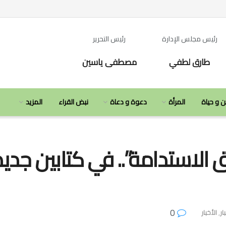
رئيس مجلس الإدارة
رئيس التحرير
طارق لطفي
مصطفى ياسين
ن و حياة
المرأة
دعوة و دعاة
نبض القراء
المزيد
 الاستدامة”.. في كتابين جديد
0
ار
,
الأخبار