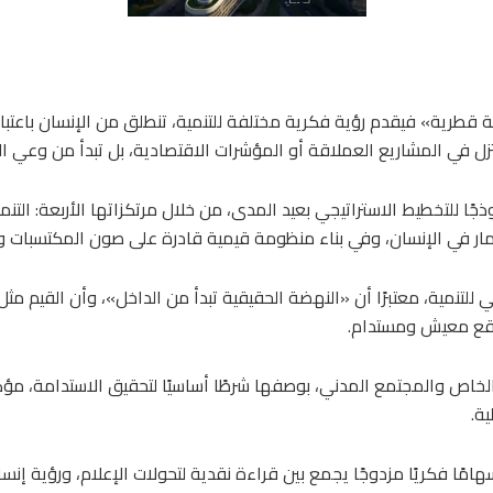
جربة قطرية» فيقدم رؤية فكرية مختلفة للتنمية، تنطلق من الإنسان باعت
زل في المشاريع العملاقة أو المؤشرات الاقتصادية، بل تبدأ من وعي
ية قطر الوطنية 2030، بوصفها نموذجًا للتخطيط الاستراتيجي بعيد المدى، من خلال مرتكزاتها ال
ستثمار في الإنسان، وفي بناء منظومة قيمية قادرة على صون المكتسبات و
ني للتنمية، معتبرًا أن «النهضة الحقيقية تبدأ من الداخل»، وأن القيم 
اقع معيش ومستدام.
لخاص والمجتمع المدني، بوصفها شرطًا أساسيًا لتحقيق الاستدامة، مؤكدً
ة.
هامًا فكريًا مزدوجًا يجمع بين قراءة نقدية لتحولات الإعلام، ورؤية إنس