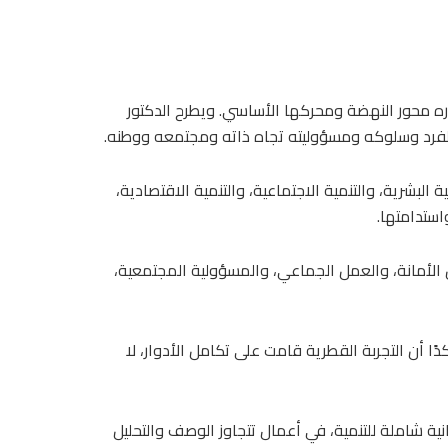
باره محور النهضة ومحركها الأساسي. ويطرح الدكتور
 الفرد وسلوكه ومسؤوليته تجاه ذاته ومجتمعه ووطنه.
أربعة: التنمية البشرية، والتنمية الاجتماعية، والتنمية الاقتصادية،
استدامتها.
مثل الأمانة، والعمل الجماعي، والمسؤولية المجتمعية،
ا أن التجربة القطرية قامت على تكامل الأدوار، لا
انية شاملة للتنمية، في أعمال تتجاوز الوصف والتحليل