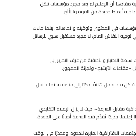
ية مفادها أن الإعلام لم يعد مجرد مؤسسات تنقل
اخله أنماط جديدة من القوة والتأثير.
ؤسسات في المحتوى وتوقيته واتجاهاته، بينما جاءت
ي توجيه النقاش العام، لا مجرد مستقبل سلبي للرسائل
لطة الاختيار والتصفية من غرف التحرير إلى
مثل «فقاعات الترشيح» وتجزئة الجمهور.
 كل فرد يحمل هاتفًا ذكيًا إلى منصة محتملة لنقل
ية مقابل السرعة»، حيث لا يزال الإعلام التقليدي
يًا جديدًا تُقدَّم فيه السرعة أحيانًا على الجودة.
تمعات الافتراضية العابرة للحدود، ومحذرًا في الوقت