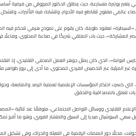
ي يتغير بوتيرة متسارعة، حيث ينطلق الدكتور المرزوقي من فرضية أساس
اء عالمي مفتوح تتقاطع فيه الأدوار، وتتشابك فيه التأثيرات، وتتشكل د
 «السيطرة» لعقود طويلة، كان يقوم على نموذج هرمي تتحكم فيه الم
«عصر المشاركة»، حيث بات المتلقي شريكًا في صناعة المحتوى، وفاعلًا ف
س البوابة»، الذي كان يمثل جوهر العمل الصحفي التقليدي، إذ انتقلت س
طرة غير المرئية عبر التخصيص الفردي للمحتوى، ما أدى إلى بروز ظواهر 
لتي كسرت احتكار المؤسسات الإعلامية لعملية الرصد والمتابعة، وحولت
يات تتعلق بالمصداقية والتحقق.
ام التقليدي ووسائل التواصل الاجتماعي، متوقفًا عند ثنائية «المصداق
ي السوشيال ميديا إلى السبق والانتشار الفوري، وهو ما أفرز نمطًا إعلام
لات، محللًا دور المنصات الرقمية في التعبئة والحراك، وفي تشكيل المج