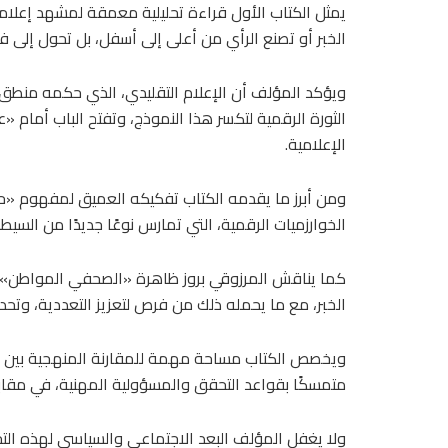
يمثل الكتاب الأول قراءة تحليلية معمقة لمشهد إعلام
الخبر أو تصنع الرأي من أعلى إلى أسفل، بل تحول إلى فض
ويؤكد المؤلف أن الإعلام التقليدي، الذي حكمه منطق
الثورة الرقمية لتكسر هذا النموذج، وتفتح الباب أمام 
الإعلامية.
ومن أبرز ما يقدمه الكتاب تفكيكه العميق لمفهوم «حار
الخوارزميات الرقمية، التي تمارس نوعًا جديدًا من السي
كما يناقش المرزوقي بروز ظاهرة «الصحفي المواطن»، ا
الخبر، مع ما يحمله ذلك من فرص لتعزيز التعددية، وتحد
ويخصص الكتاب مساحة مهمة للمقارنة المنهجية بين الإعل
متمسكًا بقواعد التحقق والمسؤولية المهنية، في مقابل سع
ولا يغفل المؤلف البعد الاجتماعي والسياسي لهذه التحو