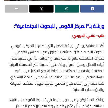
ورشة بـ”المركز القومى للبحوث الاجتماعية”:
كتب- فتحي الدويدي:
أكد المشاركون في ورشة العمل التي نظمها المركز القومي
للبحوث الاجتماعية والجنائية، بالتعاون مع المجلس القومي
للمرأة، لمناقشة نتائج دراسة بعنوان “جرائم الثأر في صعيد مصر:
آليات التدخُّل وسبل المواجهة”، على أهمية نشر المعرفة الدينية
الصحيحة وتصحيح المعتقدات الخاطئة، مع التركيز على القيم
الإسلامية في المعاملات اليومية، والتأكيد على قيمة التسامح،
كما دعوا إلى إنشاء كيان قومي لتوحيد جهود مختلَف الجهات
والمؤسسات المعنية.
وشدَّد المشاركون على دور الدراما في تسليط الضوء على آثارها
السلبية، مؤكّدين أن عَرْض قصص واقعية تبرز حجم الخسائر