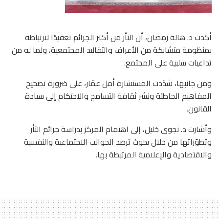
أكدت د. هالة رمضان، أن الثأر من أكثر الجرائم تعقيدًا لارتباطه
بمنظومة متشابكة من الأعراف والتقاليد المجتمعية، ولما له من
تداعيات سلبية على المجتمع.
ومن جانبها، شدّدت المستشارة أمل عمّار، على ضرورة تصحيح
المفاهيم الخاطئة ونشر ثقافة التسامح والاحتكام إلى سيادة
القانون.
وأشارت د. نجوى خليل، إلى اهتمام المركز بدراسة جرائم الثأر
وتطوّراتها من خلال بحوث ترصد الجوانب الاجتماعية والنفسية
والاقتصادية والإعلامية المرتبطة بها.