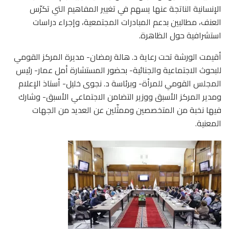
الإنسانية الناتجة عنها يسهم في تغيير المفاهيم التي تكرّس
العنف، مطالبين بدعم المبادرات المجتمعية، وإجراء دراسات
استشرافية حول الظاهرة.
أقيمت الورشة تحت رعاية د. هالة رمضان- مديرة المركز القومي
للبحوث الاجتماعية والجنائية- بحضور المستشارة أمل عمار- رئيس
المجلس القومي للمرأة- وبرئاسة د. نجوى خليل- أستاذ الإعلام
ومدير المركز الأسبق ووزير التضامن الاجتماعي الأسبق- وشارك
فيها نخبة من المتخصصين وممثّلين عن العديد من الجهات
المعنية.