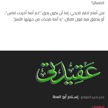
الضمائر؟
نحن أمام اختبار تاريخي؛ إما أن نكون بحق: “خير أمة أخرجت للناس”،
أو يتحقق فينا قول القائل: “يا أمة ضحكت من جهلها الأمم”.
إســلام أبو العطا
مدير تحرير الموقع :
تصنيفات