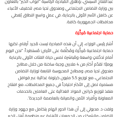
عبدالفتاح السيسي، بإطلاق المُبادرة الرئاسية “أبواب الخير” بالتعاون
بين وزارة التضامن الاجتماعي وصندوق تحيا مصر، لتخفيف الأعباء
عن كاهل الأسر الأولى بالرعاية، في عملٍ واسعِ النطاق يُغطي
محافظات الجمهورية كافة.
حماية اجتماعية مُركَّزة
أشار رئيس الوزراء، إلى أن هذه المبادرة ليست مُجرد أرقام، لكنها
حماية اجتماعية مُركَّزة ومُكثّفة على الأرض؛ مُستطرداً: “نحن اليوم
أمام تدخّلاتٍ واسعة ومُباشرة تمس حياة الفئات الأولى بالرعاية
يوميًا؛ تقدّم أكثر من 4 ملايين وجبة ساخنة من خلال مطابخ
صندوق تحيا مصر، ومطابخ المحروسة التابعة لوزارة التضامن
الاجتماعي، مع توزيع 5.5 مليون كرتونة غذائية عبر قوافل
مستمرة تصل إلى الأكثر احتياجاً في جميع المحافظات، مع افتتاح
منفذ لتوزيع كراتين المواد الغذائية على العاملين بالخدمات
المعاونة وأفراد الأمن والصيانة بالعاصمة الجديدة”.
ولفت د. مدبولي إلى أن هذا الدور الهام يتكامل مع جهود وزارة
التضامن والشركاء من الجمعيات الأهلية عبر منظومة أهل الخير