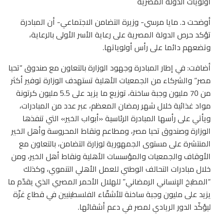
أولويات الدولة المصرية
أوضحت د. مايا مرسي- وزيرة التضامن الاجتماعي- أن المبادرة
تؤكد حرص الدولة المصرية على رعاية الأسر الأولى بالرعاية،
وتضعهم دائما على رأس أولوياتها.
أضافت: في إطار المبادرة وجهود الوزارة بالتعاون مع صندوق “تحيا
مصر” والشركاء من الجمعيات الأهلية تستهدف الوزارة توفير أكثر
من 70 مليون وجبة ساخنة، توزيع ما يزيد على 5.5 مليون كرتونة
مواد غذائية خلال شهر رمضان المعظم، عبر عدد من المبادرات،
ويأتي على رأسها المبادرة الرئاسية «أبواب الخير» التي تنفذها
الوزارة وصندوق تحيا مصر، ومطاعم ونقاط المحروسة وأهل الخير
المنتشرة على مستوى الجمهورية لوزارة التضامن، بالتعاون مع
الأوقاف والجمعيات والمؤسسات الأهلية ونقاط أهل الخير، ومن
خلال مبادرات التحالف الوطني للعمل الأهلي التنموي، وكذلك
“المطبخ الإنساني الرمضاني” للهلال الأحمر المصري الذي يقدّم ما
يزيد على مليون وجبة ساخنة للأشقّاء الفلسطينيين في قطاع غزّة
ليؤكّد الدور الريادي لمصر في دعم أشقائها.