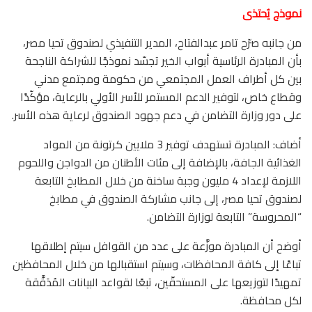
نموذج يُحتذى
من جانبه صرّح تامر عبدالفتاح، المدير التنفيذي لصندوق تحيا مصر،
بأن المبادرة الرئاسية أبواب الخير تجسّد نموذجًا للشراكة الناجحة
بين كل أطراف العمل المجتمعي من حكومة ومجتمع مدني
وقطاع خاص، لتوفير الدعم المستمر للأسر الأولي بالرعاية، مؤكّدًا
على دور وزارة التضامن في دعم جهود الصندوق لرعاية هذه الأسر.
أضاف: المبادرة تستهدف توفير 3 ملايين كرتونة من المواد
الغذائية الجافة، بالإضافة إلى مئات الأطنان من الدواجن واللحوم
اللازمة لإعداد 4 مليون وجبة ساخنة من خلال المطابخ التابعة
لصندوق تحيا مصر، إلى جانب مشاركة الصندوق في مطابخ
“المحروسة” التابعة لوزارة التضامن.
أوضح أن المبادرة موزَّعة على عدد من القوافل سيتم إطلاقها
تباعًا إلى كافة المحافظات، وسيتم استقبالها من خلال المحافظين
تمهيدًا لتوزيعها على المستحقّين، تبعًا لقواعد البيانات المُدَقَّقة
لكل محافظة.