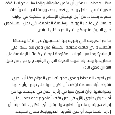
هذا المخطط لا يمكن أن يكون عشوائيا، وإنما هناك جهات نافذة
معروفة في الداخل والخارج تعمل بجد، ووفقا لدراسات وأبحاث
ممولة بسخاء، من أجل تهميش الإسلام والتشكيك في ثوابته
والعبث في عناصر الهوية الإسلامية الجامعة، كي يظل المسلمون
خارج التاريخ، منهمكين في تناحر داخلي لا ينتهي.
ما سر العجرفة التي يتهجم بها المنحرفون على ترائنا وعلمائنا
الأجلاء، والتي فاقت عجرفة المستشرقين ومن هم ليسوا على
الإسلام؟ وما سر الأبواب المفتوحة لهم في قنواتنا الإعلامية على
مصاريعها بينما يتم تغييب الصوت الديني الرشيد، ولو حتى من قبيل
التوازن وحق الرد؟
نحن نعرف المخطط ومدى خطورته، لكن المؤلم حقا أن يجري
تنفيذه بأياد مسلمة ارتضت أن تكون حربا على دينها وأوطانها
ومواطنيها، وأن تكون سببا في إثارة الفتن في مجتمعاتها من
أجل عرض دنيوي زائل، في حين يقف أمامهم عدو يعمل على
إحياء هويته ولغته وأساطيره، ولا يقبل بأي شكل إهانة دينه، أو
إثارة اللغط فيه، أو حتى تشويه (الصهيونية)، فمتى تستيقظ