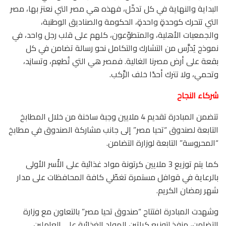
البداية والنهاية في كل تدخّل، فهذه هي مصر التي نعتز بها، مصر
التي تتحرك كوحدةٍ واحدةٍ، الحكومة والصناديق الوطنية،
والجمعيات الأهلية، والمتطوّعون، كلهم على قلب رجل واحد، في
نموذج يُدرَّس من التشارك والتكامل نحو رسالة تضامن في كل
بقعة على أرض مصرنا الغالية. فمصر هي التي تُطعِم، وتسانِد،
وتحمي، ولا تترك أحدًا خلف الرَّكب.
شركاء النجاح
تتضمن المبادرة تقديم 4 ملايين وجبة ساخنة من خلال المطابخ
التابعة لصندوق “تحيا مصر” إلى جانب مشاركة الصندوق في مطابخ
“المحروسة” التابعة لوزارة التضامن.
كما يتم توزيع 3 ملايين كرتونة مواد غذائية على الأُسر الأولى
بالرعاية في قوافل مستمرة تغطّي كافة المحافظات على مدار
شهر رمضان الكريم.
وشهدت المبادرة افتتاح “صندوق تحيا مصر” بالتعاون مع وزارة
التضامن، منفذ لتوزيع كراتين المواد الغذائية على العاملين