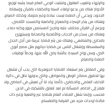
والإلهاء وتغييب العقول وتشتيت الوعي العام فيما يشبه توزيع
الأدوار؛ هناك من يدعو لإلغاء السنة والاكتفاء بالقرآن وإسقاط
الحدود، ويدعي أن الصلاة ليست عبادة وغير ملزمة، وكذلك الصيام،
وهناك من ينكر الإسراء والمعراج والكعبة والمسجد الأقصى،
ويزعم أن القرآن مختلف عليه وتاريخ المسلمين مزور وكله دماء،
وهناك من يسخر من الحجاب والأضحية والصحابة ويستهزئ
بالبخاري والشافعي، وهناك من يثير قضايا غريبة من أجل الجدل
والسفسطة وإشغال الناس عن قضايا حياتهم مثل مصير أبوي
النبي، وسن زواج السيدة عائشة رضي الله عنها، وخطأ توقيتات
الصلاة والصيام.
وفي المقابل يتم استبعاد القضايا الجوهرية التي يجب أن ننشغل
بها لتحقيق مصالح الوطن والمواطن، والتي بدونها نظل في دائرة
التخلف العلمي والحضاري، كأنما يراد لنا أن نعيش في الماضي ولا
نقفز إلى الحاضر، المسألة لم تعد تتعلق بالتشكيك في الدين
فحسب، وإنما شغل الفضاء العام بقضايا غير واقعية وغير ذات
فائدة لإحداث مزيد من الفرقة والانقسام.