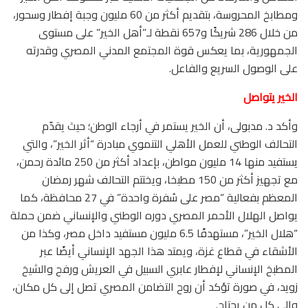
ومطابخ المحروسة، بتقديم أكثر من 60 مليون وجبة إفطار وسحور،
من خلال 286 شريكًا و657 نقطة لـ”أهل الخير” على مستوى
الجمهورية، بما يعكس قوة المجتمع المدني المصري وقدرته
على الوصول السريع والفاعل.
الخير يتواصل
وأكد د. مدبولى، أن الخير يستمر في أرجاء الوطن؛ حيث يقدّم
التحالف الوطني للعمل الأهلي التنموي مبادرة “أثر الخير”، والتي
يستفيد منها 14 مليون مواطن، بإعداد أكثر من 250 مائدة رحمن،
مع تجهيز أكثر من 150 مطبخا، ويختتم التحالف شهر رمضان
المعظم بفعالية “مصر على سُفرة واحدة” في 27 محافظة، كما
يواصل الهلال الأحمر المصري دوره الوطني والإنساني ضمن حملة
“هلال الخير”، مستهدفًا 6.5 مليون مستفيد داخل مصر، وكذا من
الأشقاء في قطاع غزة، ويمتد هذا الجهد الإنساني أيضًا عبر
المطبخ الإنساني لإفطار عابري السبيل في العريش ورفح والشيخ
زويد، في صورة تؤكد أن روح التضامن المصري تصل إلى كل مكان،
وإلى كل من يحتاج.