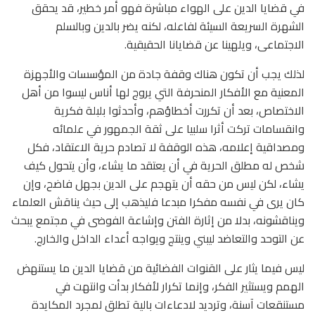
في قضايا الدين على الهواء مباشرة فهو أمر خطير، قد يحقق
الشهرة السريعة السيئة لفاعله، لكنه يضر بالدين وبالسلم
الاجتماعى، ويلهينا عن قضايانا الحقيقية.
لذلك يجب أن تكون هناك وقفة جادة من المؤسسات والأجهزة
المعنية مع الأفكار المنحرفة التي يروج لها أناس ليسوا من أهل
الاختصاص، بعد أن تكررت أخطاؤهم، وأحدثوا بلبلة فكرية
وانقسامات تركت أثرا سلبيا على ثقة الجمهور في علمائه
ومصداقية إعلامه، هذه الوقفة لا تصادم حرية الاعتقاد، فكل
شخص له مطلق الحرية في أن يعتقد ما يشاء، وأن يتحول كيف
يشاء، لكن ليس من حقه أن يتهجم على الدين بجهل فاضح، وإن
كان يرى في نفسه مفكرا مبدعا فليذهب إلى حيث يناقش العلماء
ويناقشونه، بدلا من إثارة الفتن وإشاعة الفوضى في مجتمع يبحث
عن التوحد والتعاضد ليبني وينتج ويواجه أعداء الداخل والخارج.
ليس فيما يثار على القنوات الفضائية من قضايا الدين ما يستنهض
الهمم ويستثير الفكر، وإنما تكرار لأفكار بدأت وانتهت في
مستنقعات آسنة، وترديد لادعاءات بالية تطلق لمجرد المكايدة