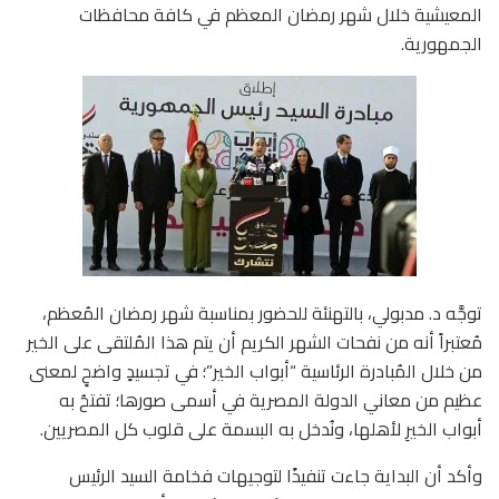
المعيشية خلال شهر رمضان المعظم في كافة محافظات
الجمهورية.
توجَّه د. مدبولي، بالتهنئة للحضور بمناسبة شهر رمضان المُعظم،
مُعتبراً أنه من نفحات الشهر الكريم أن يتم هذا المُلتقى على الخير
من خلال المُبادرة الرئاسية “أبواب الخير”؛ في تجسيدٍ واضحٍ لمعنى
عظيم من معاني الدولة المصرية في أسمى صورها؛ تفتحُ به
أبواب الخيرِ لأهلها، ونُدخل به البسمة على قلوب كل المصريين.
وأكد أن البداية جاءت تنفيذًا لتوجيهات فخامة السيد الرئيس