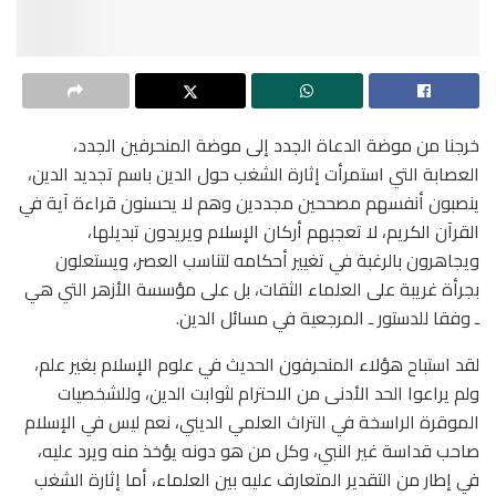
خرجنا من موضة الدعاة الجدد إلى موضة المنحرفين الجدد،
العصابة التي استمرأت إثارة الشغب حول الدين باسم تجديد الدين،
ينصبون أنفسهم مصححين مجددين وهم لا يحسنون قراءة آية في
القرآن الكريم، لا تعجبهم أركان الإسلام ويريدون تبديلها،
ويجاهرون بالرغبة في تغيير أحكامه لتناسب العصر، ويستعلون
بجرأة غريبة على العلماء الثقات، بل على مؤسسة الأزهر التي هي
ـ وفقا للدستور ـ المرجعية في مسائل الدين.
لقد استباح هؤلاء المنحرفون الحديث في علوم الإسلام بغير علم،
ولم يراعوا الحد الأدنى من الاحترام لثوابت الدين، وللشخصيات
الموقرة الراسخة في التراث العلمي الديني، نعم ليس في الإسلام
صاحب قداسة غير النبي، وكل من هو دونه يؤخذ منه ويرد عليه،
في إطار من التقدير المتعارف عليه بين العلماء، أما إثارة الشغب