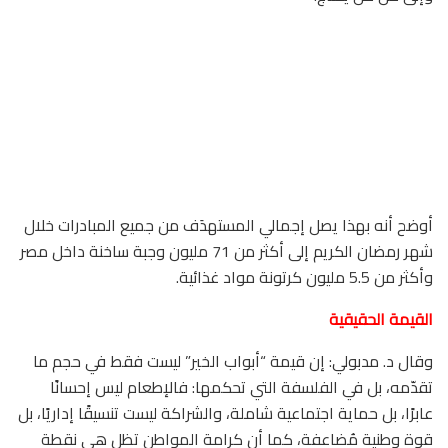
أوضح أنه بهذا يصل إجمالي المستهدَف من جميع المبادرات خلال
شهر رمضان الكريم إلى أكثر من 71 مليون وجبة ساخنة داخل مصر
وأكثر من 5.5 مليون كرتونة مواد غذائية.
القيمة الحقيقية
وقال د. مدبولي: إن قيمة “أبواب الخير” ليست فقط في حجم ما
تقدّمه، بل في الفلسفة التي تحكمها: فالإطعام ليس إحسانًا
عابرًا، بل حماية اجتماعية شاملة، والشراكة ليست تنسيقًا إداريًا، بل
قوة وطنية مُضاعفة، كما أن كرامة المواطن تظل هي نقطة