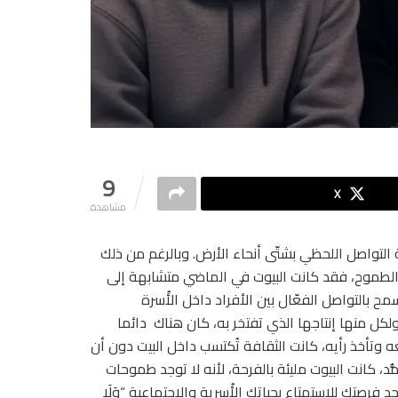
9
X
مشاهدة
 التواصل اللحظي بشتّى أنحاء الأرض. وبالرغم من ذلك
ة الطموح، فقد كانت البيوت في الماضي متشابهة إلى
 بالتواصل الفعّال بين الأفراد داخل الأُسرة
ولكل منها إنتاجها الذي تفتخر به، كان هناك دائما
 وتأخذ رأيه، كانت الثقافة تُكتسب داخل البيت دون أن
، كانت البيوت مليئة بالفرحة، لأنه لا توجد طموحات
صتك للاستمتاع بحياتك الأُسرية والاجتماعية “وَلَا