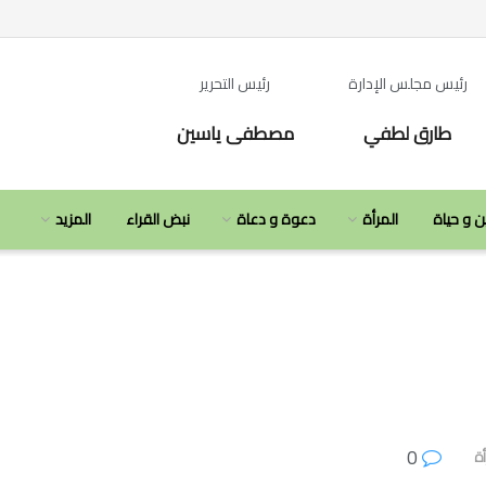
رئيس مجلس الإدارة
رئيس التحرير
طارق لطفي
مصطفى ياسين
ن و حياة
المرأة
دعوة و دعاة
نبض القراء
المزيد
0
أة