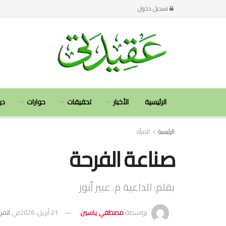
تسجيل دخول
الرئيسية
الأخبار
تحقيقات
حوارات
دي
الرئيسية
المرأة
صناعة الفرحة
بقلم: الداعية م. عبير أنور
بواسطة
مصطفي ياسين
21 أبريل، 2026
في
المر