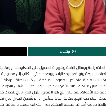
واتساب
 الحاضر يتميّز بوسائل الراحة وسهولة الحصول على المعلومات، وإمكانية
 الحياة البسيطة وتواضع الإمكانيات. ويرجع ذلك في الغالب إلى محدودي
كانيات المادية. فلم تكن الطموحات ضاغطة، بل كانت الحياة الهادئة تسمح
د استغلال ما لديه، كانت الأمّهات داخل البيوت يجدن الأشغال اليدوية، 
صداقة الأخوات، نعم كان الأخ هو الصديق الأول الذي ترتاح للحديث معه
 الآباء وخبراتهم، وكانت البنات يتعلّمن إدارة شؤون المنزل دون تعمُّد
بالرضا ووضع أهداف ممكنة التحقيق دون استنزاف للوقت والطاقة، فتجد فر