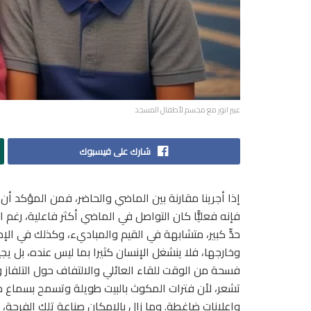
عبير انور مع مجسم لأطفال المسجد
شارك على فيسبوك
إذا أجرينا مقارنة بين الماضي والحاضر، فمن المؤكد أن
فإنه فعليًّا كان التواصل في الماضي أكثر فاعلية، رغم
حدٍّ كبير، متشابهة في القيم والمباديء، وكذلك في الإم
وخارجها، فلا ينشغل الإنسان كثيرا بما ليس عنده، بل يجي
فسحة من الوقت للقاء العائلي والالتفاف حول التلفاز و
تشعر، لأن فترات المكوث بالبيت طويلة وتسمح بسماع حديث
وإعلانات ضاغطة. وما زال بالإمكان صناعة تلك الفرحة، 