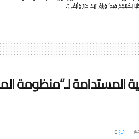
ْيَا لِنَفْتِنَهُمْ فِيهِ ۚ وَرِزْقُ رَبِّكَ خَيْرٌ وَأَبْقَىٰ”.
مية المستدامة لـ”منظومة ال
0
بار