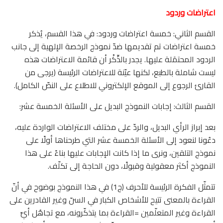
اعتراضات وردود
القسم الثاني: خمسة اعتراضات وردود: في هذا القسم، يُذكر
خمسة اعتراضات تم تقديمها ضدّ نموذج الرخصة الإلهية إلى جانب
الردود المحتمَلة عليها. يجدر بالذِّكْر أن قائمة الاعتراضات هذه
ليست شاملة بالطبع، لكنها عيّنة للاعتراضات الرئيسة (يرجى من
القارئ الرجوع إلى الموقع الإلكتروني للاطلاع على النصّ الكامل).
القسم الثالث: إجابات النموذج البديل على الأسئلة الخمسة عشر:
بعد إبراز الرأي البديل، والردّ على مختلف الاعتراضات الواردة عليه،
دعُونا لنعود إلى الأسئلة الخمسة عشر التي طرحناها أولًا على
نموذج التلقين، ونرى ما إذا كانت الإجابات عليها بناءً على هذا
النموذج أكثر معقولية وقبولًا، دون الحاجة إلى تكلّف.
تتمثّل الفكرة الرئيسة للأحرف (ج1) في هذا النموذج بوضوح في أنّ
القراءة بالمعنى تتيح للأشخاص الكبار في السنّ وغير القادرين على
القراءة وغير المتعلّمين =القراءة بما يتذكّرونه، مع تجاهُل أيِّ