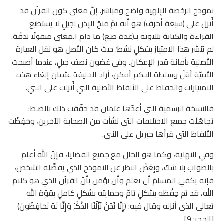
نموذج الرخصة الإلهية واضح ومباشر. إنّ معنى كون القرآن قد
أُنزل على (سبعة أحرف) هو أنه تمّ منحُ الإذن لجيلٍ لا يستطيع
القراءة والكتابة بتلاوته بـ(عدة صيغ) ما دام المعنى منقولًا بدقّة.
لم يُنشر هذا الامتياز بشكلٍ نشط؛ حيث كان الأصل هو نقل العبارة
الأصلية بأمانة قدر الإمكان. وفي غضون نصف جيلٍ، عندما أصبحت
الأميّة أقلّ وسلطة الحكم أمكن، أراد الخليفة عثمان إلغاء هذه
الامتيازات والحفاظ على الألفاظ الأصلية التي أُنزلت على النبي.
فالنسخة الرسمية التي أعدّها عثمان قد حقّقت ذلك بالضبط:
تجاهَلَت جميع الاختلافات التي نشَأت من الصحابة الآخرين، وحَفِظَت
الألفاظ التي قرأها جبريل على النبي.
وفي النهاية، وكما هو الحال مع جميع القضايا، فإنّ الله أعلم
بالصواب بلا شكّ، وبِغَضّ النظر عن النموذج الذي يفضِّله الشخص،
فإنه يكفي المسلمَ أن يعلم وأن يؤمن بأنّ القرآن الذي هو كلام
الله، قد تم حِفْظه بشكلٍ تامّ وحمايته بشكلٍ كاملٍ بقوّة الله
تعالى الذي أنزله وقال فيه: ﴿إِنَّا نَحْنُ نَزَّلْنَا الذِّكْرَ وَإِنَّا لَهُ لَحَافِظُونَ﴾
[الحجر: 9].