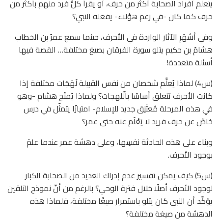
يتعلَّم أفراد الصحابة أكثر من حرف، أو يقرأ كلُّ فرد منهم بأكثر من
حرف كما كان -في زعم هؤلاء- يفعله النبي؟
وفي أشهَرِ الآثار الواردة في الأحرف، حينما سمع عمرُ بن الخطاب
هشامَ بن حكيم يتلو سورة الفرقان بصيغ مختلفة… القصة فيها
أسئلة متعددة!
(س4) لماذا يُعلَّم شخصان من نفس القبيلة لَهَجَات مختلفة إذا
كانت الأحرف تتعلق أساسًا بالّلهجات؟ ولماذا يُمنَح هشام -وهو
في هذه المرحلة مُعتَنِق جديد للإسلام- امتيازًا يتمثّل في درس
خاصّ عن حرف فريد لا يَعْلَم عنه حتى عمر؟
وبناء على هذه الحادثة نفسِها، وعلى دهشة عمر عندما علمَ
بوجود الأحرف.
(س5) كيف يمكن تفسير عدم إدراك العديد من الصحابة الكبار
لوجود الأحرف أصلًا خلال فترة الوحي؟ بالرغم من أنّ نموذج التلقين
يؤكّد أن النبي كان يتلو باستمرار صيغًا مختلفة، فلماذا هذه
الدهشة من صيغة مختلفة؟