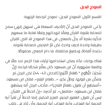
النموذج البديل
القسم الأول: النموذج البديل- نموذج الرخصة الإلهية:
يدّعي النموذج البديل أنّ (الأحرف السبعة) هي تسهيل إلهيّ سمح
للصحابة بتلاوة القرآن وفقًا للهجاتهم وتبعًا لغاية ما يسعهم
تذكّره بشرط ألا يخلّ بالمعنى. في هذا النموذج تلا النبي القرآن
بطريقة واحدة (حرف واحد)، لكن تمّ الترخيص للصحابة بتلاوته
بـ(عدة ألفاظ)، وبـ(صيغ مختلفة)، ما دام المعنى محفوظًا.
هناك روايات عدّة يمكن استخدامها لإثبات هذا الزعم. نجد مثلًا في
واقعة مشهورة أنّ ابن مسعود كان يعلِّم شخصًا قراءة: ﴿إِنَّ
شَجَرَتَ الزَّقُّومِ * طَعَامُ الْأَثِيمِ﴾ [الدخان: 43- 44]، لكن الرجل لم
يتمكّن من قولها، وظلّ يكرر، «…طعام اليتيم». فقال ابن مسعود:
«أتستطيع أن تقول: طعامُ الفاجِر؟»، فأجاب الرجل أنه يستطيع،
فقال ابن مسعود: «فافعل»، ثم أخبره: «إنّ الخطأ في القرآن
ليس أن تقول: الغفور الرحيم، العزيز الحكيم، إنما الخطأ أن تقرأ آية
الرحمة آية العذاب، وآية العذاب آية الرحمة، وأن يُزاد في كتاب