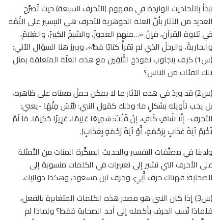
نبدأ بالأحاديث الواردة في مفهوم (الأحرف السبعة) حيث تُصرِّح
العديد من الآثار بأنّ العلة الجوهرية للأحرف هي التيسير على الأُمّة
في تلاوة القرآن، فإنّ «…منهم العجوزُ، والشيخُ الكبيرُ، والغلامُ،
والجاريةُ، والرجلُ الذي لم يَقرأْ كتابًا قطُّ»، ويبرز هنا السؤال الآتي:
(س1) كيف يتجاوب نموذج التَّلقِين مع هذه العلّة المتعلقة بمثل
تلك الفئات من الناس؟
(س2) قد وردَ في هذه الآثار ما لا يمكن حملُ معناه على ظاهره،
بل يجب تأويله بشكلٍ ما؛ وذلك كقول النبي: (لَيْسَ مِنْهَا -يعني:
الأحرف- إِلَّا شَافٍ كَافٍ، إِنْ قُلْتَ: سَمِيعًا عَلِيمًا، عَزِيزًا حَكِيمًا. مَا لَمْ
تَخْتِمْ آيَةَ عَذَابٍ بِرَحْمَةٍ، أَوْ آيَةَ رَحْمَةٍ بِعَذَابٍ).
ولدينا في مصنَّفات التفسير والحديث المبكِّرة المئات من الأمثلة
على الأحرف التي تشير إلى تغييرات في الكلمات منسوبة إلى
الصحابة؛ فهناك حرف أُبيّ، وحرف ابن مسعود، وهكذا دواليك.
(س3) إذا كان النبي هو مصدر هذه الكلمات المتغايرة بالفعل،
فلماذا نُسب الحرف بأكمله إلى أحد الصحابة فقط؟ ولماذا لم