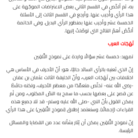
به، ثم ألخّص في القسم الثاني بعض الاعتراضات الموجّهة على
هذا الرأي وأُجيب عنها. وأرجع في القسم الثالث إلى الأسئلة
الخمسة عشر وأجيب عنها بمنظور الرأي البديل. وفي الخاتمة
ألخِّصُ أهمّ النتائج التي توصّلتُ إليها.
لَهَجَات العرب
تمهيد: خمسة عشر سؤالًا واردة على نموذج التَّلقِين
إنّ الذي نَعنيه بالرأي السائد حاليًا، هو: أنّ الأحرف في الأساس هي
اختلافات بين لَهَجَات العرب، وأنّ الخليفة الثالث عثمان بن عفان
-رضي الله عنه- تخلّص متعمِّدًا من معظم الأحرف، ولكنه حافَظَ
عن قصدٍ على بعضها بحسب ما سمح به النصّ المكتوب، ومن ثَم
يمكن القول بأنّ النبي -صلى الله عليه وسلم- قد تلا جميع هذه
القراءات (إجمالًا). وسنعتمد إطلاق (نموذج التَّلقِين) على هذا الرأي.
إنّ نموذج التَّلقِين يمكن أن يُثار بشأنه عدد من القضايا والمسائل
الرئيسة.