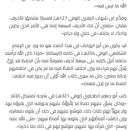
الله ما ليس فيه».
وقدَّم ابن شهاب الزهري (توفي 127هـ) تفسيرًا مشابهًا للأحرف،
فقال: «بلغني أنّ تلك الأحرف السبعة إنما هي الأمر الذي يكون
واحدًا، لا يختلف في حلالٍ ولا حرام»
قد يكون من أبرز الروايات في هذا الصدد هو ما ورد عن الإمام
الشافعي (توفي 204هـ) في كتابه (الرسالة): «فإذا كان الله لرأفته
بخلقه أنزلَ كتابه على سبعة أحرف معرفةً منه بأنّ الحفظ قد يَزِلُّ،
لِيُحِلَّ لهم قراءته وإن اختلف اللفظُ فيه ما لم يكن في اختلافهم
إحالة معنى؛ كان ما سوى كتاب الله أَوْلى أن يجوز فيه اختلاف
اللفظ ما لم يُحِل معناه».
كتب أبو جعفر الطحاوي (توفي 321هـ) في شرحه لمشكل الآثار:
«وكان يشقّ عليهم حفظ ما يَقْرَؤُهُ عليهم بحروفه التي يقرؤه بها،
ولا يتهيَّأ لهم كتابُ ذلك. فوسّع عليهم في ذلك أن يتلوه بمعانيه،
وإن خالفَت ألفاظُهُم التي يتلونه بها ألفاظَ نبيهم -صلى الله عليه
وسلم- التي قرأه بها عليهم، فوسّع لهم في ذلك بما ذكرنا».