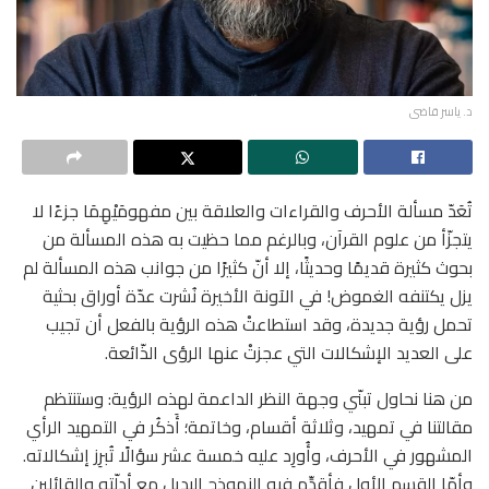
د. ياسر قاضى
تُعَدّ مسألة الأحرف والقراءات والعلاقة بين مفهومَيْهِمَا جزءًا لا
يتجزّأ من علوم القرآن، وبالرغم مما حظيت به هذه المسألة من
بحوث كثيرة قديمًا وحديثًا، إلا أنّ كثيرًا من جوانب هذه المسألة لم
يزل يكتنفه الغموض! في الآونة الأخيرة نُشرت عدّة أوراق بحثية
تحمل رؤية جديدة، وقد استطاعتْ هذه الرؤية بالفعل أن تجيب
على العديد الإشكالات التي عجزتْ عنها الرؤى الذّائعة.
من هنا نحاول تبنّي وجهة النظر الداعمة لهذه الرؤية: وستنتظم
مقالتنا في تمهيد، وثلاثة أقسام، وخاتمة؛ أَذكُر في التمهيد الرأي
المشهور في الأحرف، وأُورِد عليه خمسة عشر سؤالًا تُبرِز إشكالاته.
وأمّا القسم الأول فأقدِّم فيه النموذج البديل مع أدلّته والقائلين