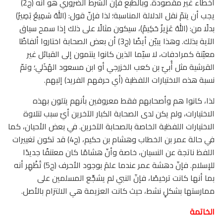
أخطاء غير مقصودة. وبالطبع فإنّ الشرط الضروري هو أنه (ج2)
يجب أن يتمّ نقل الدلالة المناسبة؛ لذا فإنّ قول: ﴿اللهُ سَمِيعٌ بَصِيرٌ﴾
بدلًا من: ﴿اللهُ عَزِيزٌ حَكِيمٌ﴾، سيكون مثالًا على ذلك إذا سمح سياق
الآية بذلك. وهذا يبيّن أيضًا (ج3) أن بعض الصحابة اختاروا ألفاظًا
معيّنة كمرادفات، لا سيّما الذين كانوا ينتمون إلى القبائل غير
القرشية مثل أُبيّ بن كعب الخزرجي أو ابن مسعود الهُذَلي؛ وتمّ
نسبة هذه الاختيارات اللفظية (أي حرفهم الفريد) إليهم.
لذا، كانوا هم وأصحابهم فقط معروفين بأنهم يتلون بهذه
الاختيارات، ولم يكن لدى الصحابة الكبار الآخرين أيّ سبب لتلاوة
الاختيارات اللفظية الخاصة بالصحابة الآخرين. في بعض الأحيان، كما
في حالة عمر بن الخطاب وهشام بن حكيم، (ج4) قد تكون تغييرات
اللفظ ناتجة عن النسيان، خاصة وأنّ هشامًا كان معتنقًا جديدًا
للإسلام. فإنّ دهشة عمر عندما علمَ بوجود الأحرف (ج5) تُظْهِر أنه
بما أنها كانت ترخيصًا، فإنّ النبي لم يشجِّع المسلمين على
ممارستها بشكلٍ نشط، حيث كانت العزيمة هي الالتزام بالأصل.
الخاتمة