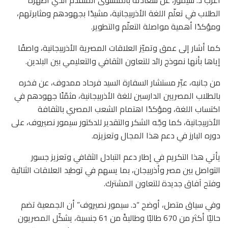
أعرب د. سيمور، عن سعادته بالمستوى المتقدّم الذي أظهره
الطلاب في تعلّم اللغة الأذربيجانية، مشيدًا بجهودهم ومثابرتهم،
ومؤكدًا أهمية مواصلة التعلّم والتطوير.
كما أشار إلى عمق وتميّز العلاقات المصرية الأذربيجانية، واصفًا
إياها بأنها نموذج رائد للتعاون الثقافي والتعليمي بين البلدين.
من جانبه، عبّر مستشار السفارة السيد فرحاد ممدوف، عن فخره
بالطلاب المصريين الدارسين للغة الأذربيجانية، مثمّنًا جهودهم في
اكتساب اللغة، ومؤكدًا اهتمام الشعب المصري بالثقافة
الأذربيجانية، كما وجّه الشكر والتقدير للدكتور سيمور نصيروف، على
دوره البارز في دعم هذا المجال وتعزيزه.
يأتي هذا التكريم في إطار دعم التبادل الثقافي وتعزيز جسور
التواصل بين مصر وأذربيجان، بما يسهم في توطيد العلاقات الثنائية
وفتح آفاق جديدة للتعاون المشترك.
وفي سياق متصل، أوضح “د. سيمور نصيروف” أن الجمعية تضم
حاليًا أكثر من 670 طالبًا وطالبةً من 61 جنسية، يشكّل المصريون