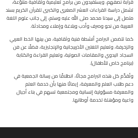
قرابة نصفهم، ويستفيدون من برامج تعليمية وثقافية متنوّعة،
تشمل دراسة القراءات العشر الصغرى والكبرى للقرآن الكريم بسند
متصل إلى سيدنا محمد صلى الله عليه وسلم، إلى جانب علوم اللغة
العربية من نحو وصرف وأدب وبلاغة وإملاء ومحادثة.
كما تتضمن البرامج أنشطة فنية وثقافية، من بينها الخط العربي
والزخرفة، وتعليم اللغتين الأذربيجانية والإنجليزية، فضلًا عن فن
السجاد اليدوي والمقامات الصوتية، وتعليم القراءة والكتابة
(برنامج خاص للأطفال).
وتُقدَّم كل هذه البرامج مجانًا، انطلاقًا من رسالة الجمعية في
دعم طلاب العلم والمعرفة، إيمانًا منها بأن خدمة العلم
والمعرفة مسؤولية إنسانية ومجتمعية تسهم في بناء أجيال
واعية ومؤهلة لخدمة أوطانها.