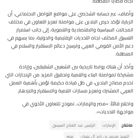
تجاه قضايا المنطقة.
وأضاف، عبر حسابه الشخصي على مواقع التواصل الاجتماعي، أن
الزيارة تؤكد حرص البلدين على مواصلة تعزيز التعاون في مختلف
المجالات السياسية والاقتصادية والتنموية، إلى جانب استمرار
التنسيق المكثف تجاه التحديات الإقليمية والدولية، بما يسهم في
دعم الأمن القومي العربي وترسيخ دعائم الاستقرار والسلام في
المنطقة.
وأكد أن هناك روابط تاريخية بين الشعبين الشقيقين، وإرادة
مشتركة لمواصلة البناء والتنمية وتحقيق المزيد من الإنجازات التي
تخدم مصالح البلدين، في ظل قيادة حكيمة تؤمن بأهمية العمل
العربي المشترك وتعزيز مسارات التنمية والاستقرار والازدهار.
واختتم قائلاً: «مصر والإمارات.. نموذج للتعاون الأخوي في
مواجهة التحديات».
هاشتاج:
الإمارات
الرئيس عبد الفتاح السيسي
الشيخ محمد بن زايد آل نهيان
مصر