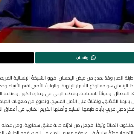
واتساب
ينة الصبر ومُدّ بمددٍ من فيض الإحسان، فهو السّبيكةُ الإنسانية الفريد
 فهذا الإنسان هو مستودَع الأسرار الإلهية، والوارثُ الأمين لقيم الأنبيا
ًا للفضائل، وموئلاً للسماحة، وقطب الرحى في عِمارة الكون وصناعة 
يشُ بالرضا المُطْلَق، وتقتاتُ على الأمل الفسيح، وتصوغ من صعوبات الحياة
رٍ دخيلٍ غريبٍ يأباه طبعها السليم وأصلها الكريم الضارب في أعماق ال
ملكوت اتصالاً وثيقاً، فجعل من تديّنه حالة عشقٍ سماوية، ومن عمله ال
ّة الأطهار محبّةً ساريةً في عروقه مسرى الماء في الورد، فهو الحارسُ ال