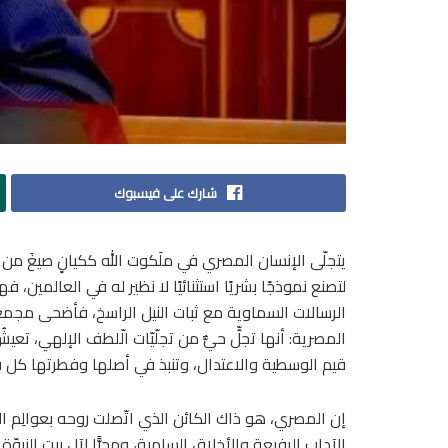
شارك على فيسبوك
يتجلّى الإنسان المصري في ملَكوت الله ككيانٍ صيغَ من ط
لتصنع نموذجًا بشريًا استثنائيًا لا نظير له في العالمين،
الرسالات السماوية مع ثبات النيل الراسخ، فأضحى مجمع
المصرية: أنها تجلٍّ حيٌّ من تجلّيّات الّلطف الإلهي، تع
قيم الوسطية والاعتدال، وتنبذ في أصلها وفطرتها كل فك
إن المصري، هو ذاك الكائن الذي اتّصلت روحه بعوالِم ال
الآداب الرفيعة والأخلاق السامية، ومحبًّا لآل بيت النبو