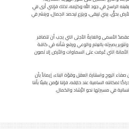
ل يقينه الراسخ في جود الله وكرَمه، لذلك فإنني أرى في
رض بحقٍّ، يبني ليبقى، ويزرع ليحصد الجمال، وينشر في
لمقصدُ الأسمى والغايةُ الأجلى التي يجب أن تتضافر
 وتنوير بصيرته بالعِلم والوعي ورفع شأنه في كافة
 الأمانة التي عُرضت على السماوات والأرض إلا لصون
صفاء الروح واستنارة العقل وقوّة البناء، إيماناً بأن
ا لمكانته السامية عند خالِقه، فإننا نؤمن يقينًا بأننا
سانية في مسيرتها نحو الرَّشاد والكمال.