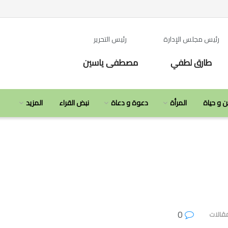
رئيس مجلس الإدارة
رئيس التحرير
طارق لطفي
مصطفى ياسين
ن و حياة
المرأة
دعوة و دعاة
نبض القراء
المزيد
0
قالات