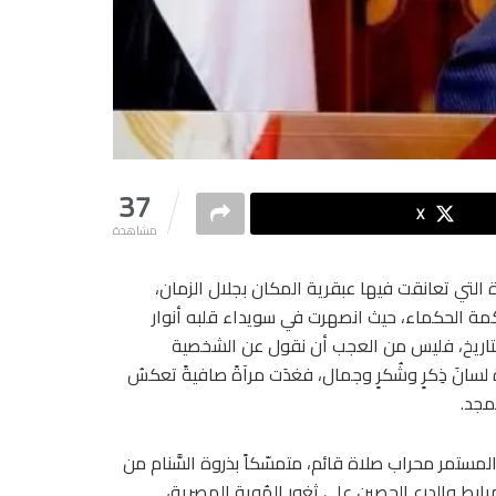
37
X
مشاهدة
ة التي تعانقت فيها عبقرية المكان بجلال الزمان،
ء وحكمة الحكماء، حيث انصهرت في سويداء قلبه أنوار
التاريخ، فليس من العجب أن نقول عن الشخصية
 لسانَ ذِكرٍ وشُكرٍ وجمال، فغدَت مرآةً صافيةً تعكسُ
مجد.
مستمر محراب صلاة قائم، متمسّكاً بذروة السَّنام من
مرابط والدرع الحصين على ثغور الهُوية المصرية،