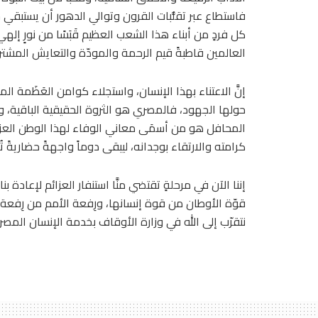
فاستطاع عبر تقلُّبات القرون وتوالي الدهور أن يستبقي جو
كل فردٍ من أبناء هذا الشعب العظيم قَبَسًا من نورٍ إل
العالمين قاطبةً قيم الرحمة والمودّة والتعايش المشتر
إنَّ الاعتناء بهذا الإنسان، واستجلاء كوامن العَظَمة ا
حولها الجهود، فالمصري هو الثروة الحقيقية الباقية، وا
المحافل هو من أسمَى معاني الوفاء لهذا الوطن العزيز، 
كرامته والارتقاء بوجدانه، ليبقى دوماً واجهةً حضاريةً
إننا الآن في مرحلةٍ تقتضي منَّا استنفار العزائم لإعادة 
قوّة الأوطان من قوة إنسانها، ورِفعة الأمم من رِفعة وعي 
نتقرّب إلى الله في وزارة الأوقاف بخدمة الإنسان المصري