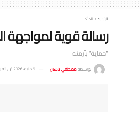
الرئيسية
المرأة
رسالة قوية لمواجهة ال
"حماية" بأرمنت
بواسطة
مصطفي ياسين
9 مايو، 2026
في
المر