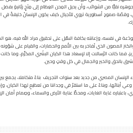
هره نقيًّا من الشوائب، وأن يحيل المِحن العِظام إلى مِنَحٍ ربّانيةٍ بفض
هي، وقصّة صمودٍ أسطورية تروي للأجيال كيف يكون الإنسانُ خليفةً في الأ
ك.
لمودَعة في نفسه، وإعانته بكافة السُّبل على تحقيق مراد الله فيه، هو ا
لكنز المصون الذي نُفاخر به بين الأُمم والحضارات، والقيام على شؤونه
فما كانت الرّسالات إلا لإسعاد هذا الكيان البشَري المكرَّم، وما كانت
 تُشرق بالحق والخير والجمال في كل وقتٍ وحين.
بناء الإنسان المصري من جديد بعد سنوات التجريف بناءً متكاملا، يجمع بين 
أبنائها، وبناءً على ما استقرّ في وجداننا من تعظيمٍ لهذا الكيان، وإدراكً
، باعتباره غاية الغايات، ومحطَّ عناية الأرض والسماء، وصِمام أمان الإن