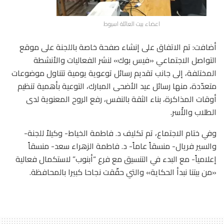
اعضاء بيت العائلة اسيوط
أضافت: تم الاتفاق على إنشاء صفحة خاصة باللجنة على موقع
التواصل الاجتماعي «فيس بوك» لنشر الفعاليات والأنشطة
المختلفة، إلى جانب تقديم رسائل توعوية يومية تتناول موضوعات
متعدّدة، منها رسائل عيد الأضحى المبارك، التوعية بأهمية تنظيم
أوقات المذاكرة، بناء الثقة بالنفس، رفع الروح المعنوية لدى
الطلاب والأُسر.
وفي ختام الاجتماع، تم تكليف د. فاطمة الخياط- وكيلاً للجنة-
والسير فريال- منسقاً عاماً- د. فاطمة الزهراء سعد- منسقاً
إعلامياً- مع البدء في التنسيق مع فرع “أبنوب” لاستكمال فعالية
«من بيتنا نبدأ الحكاية» والتي حقّقت نجاحا كبيرا بالمحافظة.