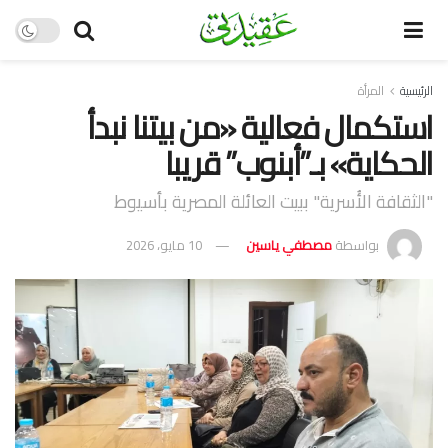
الرئيسية
المرأة
استكمال فعالية «من بيتنا نبدأ
الحكاية» بـ”أبنوب” قريبا
"الثقافة الأُسرية" ببيت العائلة المصرية بأسيوط
بواسطة
مصطفي ياسين
10 مايو، 2026