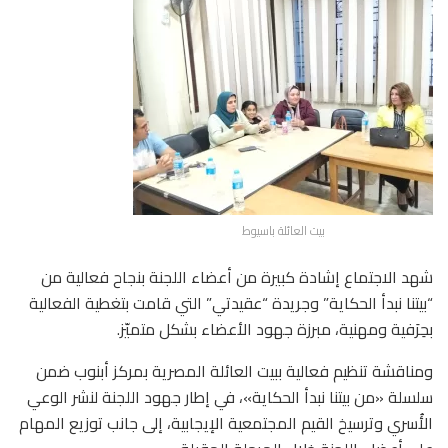
بيت العائلة باسيوط
شهد الاجتماع إشادة كبيرة من أعضاء اللجنة بنجاح فعالية من
“بيتنا نبدأ الحكاية” وجريدة “عقيدتي” التي قامت بتغطية الفعالية
بحِرَفية ومهنية، مبرزة جهود الأعضاء بشكل متميّز.
ومناقشة تنظيم فعالية ببيت العائلة المصرية بمركز أبنوب ضمن
سلسلة «من بيتنا نبدأ الحكاية»، في إطار جهود اللجنة لنشر الوعي
الأُسري وترسيخ القيم المجتمعية الإيجابية، إلى جانب توزيع المهام