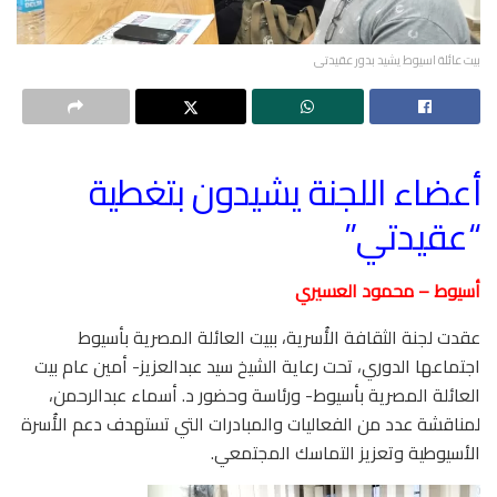
بيت عائلة اسيوط يشيد بدور عقيدتى
أعضاء اللجنة يشيدون بتغطية
“عقيدتي”
أسيوط – محمود العسيري
عقدت لجنة الثقافة الأُسرية، ببيت العائلة المصرية بأسيوط
اجتماعها الدوري، تحت رعاية الشيخ سيد عبدالعزيز- أمين عام بيت
العائلة المصرية بأسيوط- ورئاسة وحضور د. أسماء عبدالرحمن،
لمناقشة عدد من الفعاليات والمبادرات التي تستهدف دعم الأُسرة
الأسيوطية وتعزيز التماسك المجتمعي.