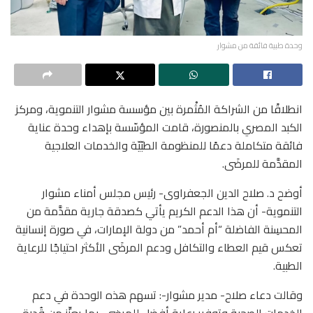
وحدة طبية فائقة من مشوار
انطلاقًا من الشراكة المُثْمرة بين مؤسسة مشوار التنموية، ومركز
الكبد المصري بالمنصورة، قامت المؤسّسة بإهداء وحدة عناية
فائقة متكاملة دعمًا للمنظومة الطبّيّة والخدمات العلاجية
المقدَّمة للمرضَى.
أوضح د. صلاح الدين الجعفراوى- رئيس مجلس أمناء مشوار
التنموية- أن هذا الدعم الكريم يأتي كصدقة جارية مقدَّمة من
المحسِنة الفاضلة “أم أحمد” من دولة الإمارات، في صورة إنسانية
تعكس قيم العطاء والتكافل ودعم المرضَى الأكثر احتياجًا للرعاية
الطبية.
وقالت دعاء صلاح- مدير مشوار-: تسهم هذه الوحدة في دعم