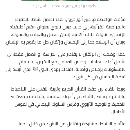
الداعية عبير انور فى درس مسجد شباب اهل الجنة
قدّمت الواعظة م. عبير أنور خيري، لقاءً تضمن نشاطًا للتحفيظ
والمراجعة القرآنية، إلى جانب درس تربوي بعنوان «قيم أخلاقية:
الإتقان»، تناولت خلاله أهمية إتقان العمل والعبادة والسلوك،
وبيان أن الإسلام دعا إلى الإحسان وإتقان كل ما يقوم به الإنسان.
كما أوضحت أن الإتقان لا يقتصر على الدراسة أو العمل فقط، بل
يشمل أداء العبادات، وحسن التعامل مع الآخرين، والالتزام
بالمسئوليات بإخلاص وأمانة، اقتداءً بهدي النبي ﷺ الذي أرشد إلى
قيمة الإحسان في كل شيء.
وربط اللقاء بين حفظ القرآن الكريم وتربية النفس على الانضباط
والاجتهاد وحسن الأداء، في أجواء تعليمية وتفاعلية جمعت بين
التحفيظ والتوجيه التربوي وغرس السلوك الإيجابي في نفوس
الأطفال.
واتَّسم النشاط بمشاركة وتفاعل من النشء من خلال الحوار