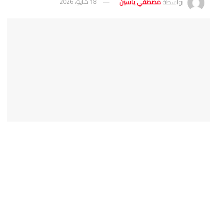
بواسطة
مصطفي ياسين
18 مايو، 2026
المتحف المصرى الكبير
يُعد اليوم العالمي للمتاحف، والذي يوافق 18 مايو من كل عام،
مناسبة دولية أطلقها المجلس الدولي للمتاحف (ICOM) منذ عام
1977. يهدف إلى تعزيز دور المتاحف كمنصات للتبادل الثقافي،