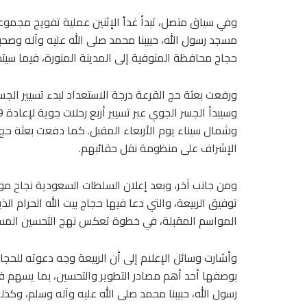
وفي سياق متصل، تبدأ غداً الإثنين عملية تفويج مجموعة
حجاج محافظة المنوفية إلى المدينة المنورة، فيما سيتم تفويج 968 حاجاً من قرعة محافظتي المنوفية وقنا يوم ا
ورفعت بعثة حج القرعة درجة الاستعداد لبدء تسيير الجس
وشمال سيناء يوم الأربعاء المقبل. كما دفعت بعثة حج 
الإشراف على منظومة نقل حقائبهم.
ومن جانب آخر، وبعد إعلان السلطات السعودية نجاح موسم 
المواسم المقبلة، في خطوة تعكس نهج التحسين المستمر
وأشارت وسائل الإعلام إلى أن الربيعة وجه دعوته للح
بوصفها أحد أهم مصادر التطوير والتحسين، بما يسهم ف
رسول الله، حبيبنا محمد صلى الله عليه وآله وسلم، و