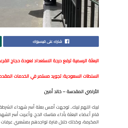
شارك على فيسبوك
البعثة الرسمية ترفع درجة الاستعداد لعودة حجاج القرع
السلطات السعودية: تجويد مستمر في الخدمات المقد
الأراضي المقدسة – خالد أمين
لبيك اللهم لبيك.. توجهت أمس بعثة أسر شهداء الشرطة 
قام أعضاء البعثة بأداء مناسك الحج. وأعربت أسر الشهد
المكرمة، وكذلك خلال فترة تواجدهم بمشعري عرفات ومن