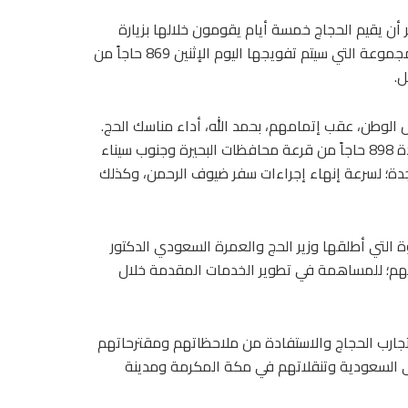
 أن يقيم الحجاج خمسة أيام يقومون خلالها بزيارة
مسجد رسول الله، حبيبنا محمد صلى الله عليه وآله وصحبه وسلم، ثم العودة من المدينة المنورة إلى مصر مباشرة. ويبلغ عدد المجموعة التي سيتم تفويجها اليوم الإثنين 869 حاجاً من
ض الوطن، عقب إتمامهم، بحمد الله، أداء مناسك الحج.
وسيبدأ الجسر الجوي عبر تسيير أربع رحلات جوية لإعادة 889 حاجاً من قرعة محافظة كفر الشيخ إلى أرض الوطن، فيما سيتم إعادة 898 حاجاً من قرعة محافظات البحيرة وجنوب سيناء
بجدة؛ لسرعة إنهاء إجراءات سفر ضيوف الرحمن، وكذلك
وة التي أطلقها وزير الحج والعمرة السعودي الدكتور
مناسكهم خلال موسم حج 1447هـ إلى الإدلاء بآرائهم ومقترحاتهم؛ للمساهمة في تطوير الخدمات المقدمة خلال
تجارب الحجاج والاستفادة من ملاحظاتهم ومقترحاتهم
لى السعودية وتنقلاتهم في مكة المكرمة ومدينة