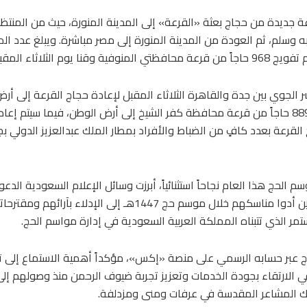
 جديدة من حجاج بعثة «القرعة» إلى المدينة المنورة، حيث من المنتظر
لثلاثاء المقبل.
ر الجوي بين جدة والقاهرة الثلاثاء المقبل لإعادة حجاج القرعة إلى أر
القرعة بعدد كافٍ من الضباط والأفراد بمطار الملك عبدالعزيز الدولي 
الحج هذا العام نجاحاً استثنائياً، أبرزت وسائل الإعلام السعودية الدع
توفيق الربيعة، والتي دعا فيها حجاج بيت الله الحرام الذين أدوا 
 الذي تتبناه المملكة العربية السعودية في إدارة مواسم الحج.
جاج عبر حسابه الرسمي على منصة «إكس»، مؤكداً أهمية الاستماع إلى 
ي الارتقاء بجودة الخدمات وتعزيز تجربة ضيوف الرحمن منذ وصولهم إ
كذلك المشاعر المقدسة في عرفات ومنى ومزدلفة.