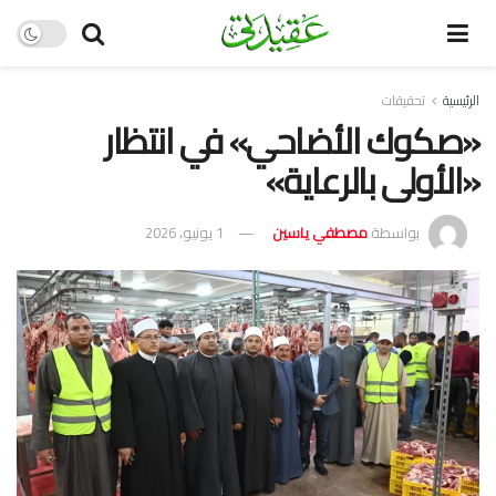
الرئيسية
تحقيقات
«صكوك الأضاحي» في انتظار
«الأولى بالرعاية»
بواسطة
مصطفي ياسين
1 يونيو، 2026