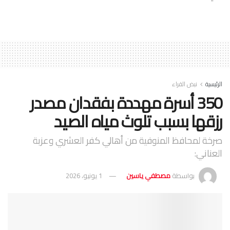
الرئيسية
نبض القراء
350 أسرة مهددة بفقدان مصدر
رزقها بسبب تلوث مياه الصيد
صرخة لمحافظ المنوفية من أهالي كفر العشري وعزبة
العناني:
بواسطة
مصطفي ياسين
1 يونيو، 2026