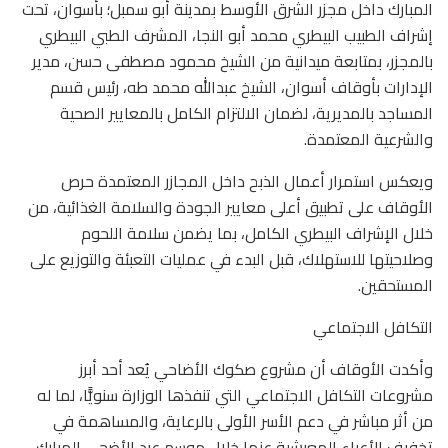
المبارك داخل مجزر الشرق الأوسط بمدينة أبو سمبل؛ بأسوان، تحت
إشراف الطبيب البيطري محمد أبو النجا، المشرف الطبي البيطري
بالمجزر، بمتابعة ميدانية من الشيخ محمود مصطفى حسن، مدير
الإدارات بأوقاف أسوان، الشيخ عبدالله محمد طه، رئيس قسم
المساجد بالمديرية، لضمان الالتزام الكامل بالمعايير الصحية
والشرعية المعتمدة.
ويعكس استمرار أعمال الذبح داخل المجازر المعتمدة حرص
الأوقاف على تطبيق أعلى معايير الجودة والسلامة الغذائية، من
خلال الإشراف البيطري الكامل، بما يضمن سلامة اللحوم
وصلاحيتها للاستهلاك، قبل البدء في عمليات التعبئة والتوزيع على
المستحقين.
التكافل الاجتماعي
وأكدت الأوقاف أن مشروع صكوك الأضاحي يُعد أحد أبرز
مشروعات التكافل الاجتماعي التي تنفذها الوزارة سنويًّا، لما له
من أثر مباشر في دعم الأسر الأولى بالرعاية، والمساهمة في
تخفيف الأعباء المعيشية عنها خلال موسم عيد الأضحى المبارك.