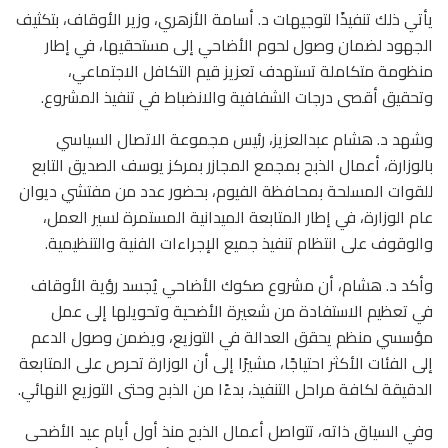
يأتي ذلك تنفيذًا لتوجيهات د. أسامة الأزهري، وزير الأوقاف، بتكثيف
الجهود لضمان وصول لحوم الأضاحي إلى مستحقيها، في إطار
منظومة متكاملة تستهدف تعزيز قيم التكافل الاجتماعي،
وتحقيق أقصى درجات الشفافية والانضباط في تنفيذ المشروع.
وشهد د. هشام عبدالعزيز، رئيس مجموعة الاتصال السياسي
بالوزارة، أعمال الذبح بمجمع المجازر بمركز يوسف الصديق التابع
للقوات المسلحة بمحافظة الفيوم، بحضور عدد من مفتشي ديوان
عام الوزارة، في إطار المتابعة الميدانية المستمرة لسير العمل،
والوقوف على انتظام تنفيذ جميع الإجراءات الفنية والتنظيمية.
وأكد د. هشام، أن مشروع صكوك الأضاحي يُجسد رؤية الأوقاف
في تعظيم الاستفادة من شعيرة الأضحية وتحويلها إلى عمل
مؤسسي منظم يحقق العدالة في التوزيع، ويضمن وصول الدعم
إلى الفئات الأكثر احتياجًا، مشيرًا إلى أن الوزارة تحرص على المتابعة
الدقيقة لكافة مراحل التنفيذ، بدءًا من الذبح وحتى التوزيع النهائي.
وفي السياق ذاته، تتواصل أعمال الذبح منذ أول أيام عيد الأضحى