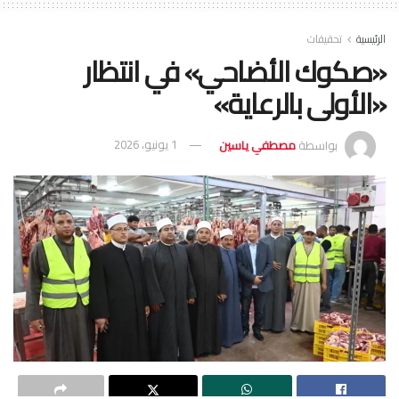
الرئيسية
تحقيقات
«صكوك الأضاحي» في انتظار
«الأولى بالرعاية»
بواسطة
مصطفي ياسين
1 يونيو، 2026