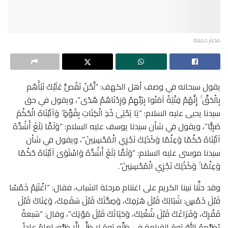
مختار جمعة
يقول سبحانه في وصف أهل الكهف: “نَّحْنُ نَقُصُّ عَلَيْكَ نَبَأَهُم
بِالْحَقِّ ۚ إِنَّهُمْ فِتْيَةٌ آمَنُوا بِرَبِّهِمْ وَزِدْنَاهُمْ هُدًى”، ويقول في حق
سيدنا يحيى عليه السلام: “يَا يَحْيَىٰ خُذِ الْكِتَابَ بِقُوَّةٍ ۖ وَآتَيْنَاهُ الْحُكْمَ
صَبِيًّا”، ويقول في شأن سيدنا يوسف عليه السلام: “وَلَمَّا بَلَغَ أَشُدَّهُ
آتَيْنَاهُ حُكْمًا وَعِلْمًا وَكَذَلِكَ نَجْزِي الْمُحْسِنِينَ”، ويقول في شأن
سيدنا موسى عليه السلام: “وَلَمَّا بَلَغَ أَشُدَّهُ وَاسْتَوَىٰ آتَيْنَاهُ حُكْمًا
وَعِلْمًا ۚ وَكَذَٰلِكَ نَجْزِي الْمُحْسِنِينَ”.
وقد حثَّنا نبينا الكريم على اغتنام مرحلة الشباب، فقال: “اغْتَنِمْ خَمْسًا
قَبْلَ خَمْسٍ: شَبَابَكَ قَبْلَ هَرَمِكَ، وَصِحَّتَكَ قَبْلَ سَقَمِكَ، وَغِنَاكَ قَبْلَ
فَقْرِكَ، وَفَرَاغَكَ قَبْلَ شُغْلِكَ، وَحَيَاتَكَ قَبْلَ مَوْتِك”، وقال: “سَبعةٌ
يُظِلُّهمُ اللهُ يَومَ القيامةِ في ظِلِّه يَومَ لا ظِلَّ إلَّا ظِلُّه: إمامٌ عادِلٌ،