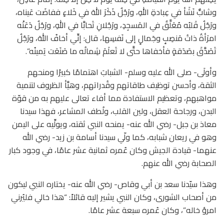
وشابٌّ نَشَأ في عِبادةِ اللهِ، ورَجُلٌ ذَكَرَ اللهَ في خَلاءٍ ففاضَت عَيناه،
ورَجُلٌ قَلبُه مُعَلَّقٌ في المَسجِدِ، ورَجُلانِ تَحابَّا في اللهِ، ورَجُلٌ دَعَتْه
امرَأةٌ ذاتُ مَنصِبٍ وجَمالٍ إلى نَفسِها، قال: إنِّي أخافُ اللهَ، ورَجُلٌ
تَصَدَّقَ بصَدَقةٍ فأخفاها حتَّى لا تَعلَمَ شِمالُه ما صَنَعَت يَمينُه”.
وأولَى- صلى الله عليه وسلم- الشبابَ اهتمامًا كبيرًا ومنحهم
الثقة، وأحسن توظيف طاقاتهم وقُدراتهم، وهيَّأ الظروف لتنمية
مواهبهم، وتعظيم الاستفادة مما أفاء تعالى عليهم به من قوّة
البدن، ورجاحة العقل، ولين القلب، ولُطف المشاعر، فهذا سيدنا
معاذ بن جبل- رضي الله عنه- يمنحه النبي ثقته، ويولِّيه على اليمن
وهو في ريعان شبابه، كما ولّي سيدنا أسامة بن زيد- رضي الله
عنهما- قيادة الجيش وكان عُمره ثمانية عشر عامًا، في وجود كبار
الصحابة رضي الله عنهم.
وهذا سيّدنا سعد بن أبي وقاص- رضي الله عنه- يختاره النبي ليكون
من أصحاب الشورى، وكان النبي يشير إليه قائلاً: “هذا خالي فليُرني
امرؤ خاله”، وكان عُمره سبعة عشر عامًا.