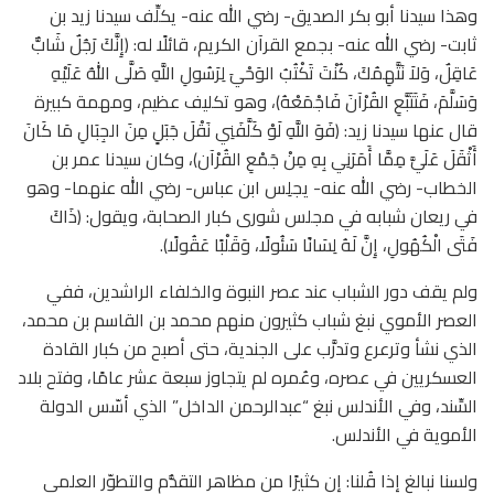
وهذا سيدنا أبو بكر الصديق- رضي الله عنه- يكلِّف سيدنا زيد بن
ثابت- رضي الله عنه- بجمع القرآن الكريم، قائلًا له: (إِنَّكَ رَجُلٌ شَابٌّ
عَاقِلٌ، وَلاَ نَتَّهِمُكَ، كُنْتَ تَكْتُبُ الوَحْيَ لِرَسُولِ اللَّهِ صَلَّى اللهُ عَلَيْهِ
وَسَلَّمَ، فَتَتَبَّعِ القُرْآنَ فَاجْمَعْهُ)، وهو تكليف عظيم، ومهمة كبيرة
قال عنها سيدنا زيد: (فَوَ اللَّهِ لَوْ كَلَّفَنِي نَقْلَ جَبَلٍ مِنَ الجِبَالِ مَا كَانَ
أَثْقَلَ عَلَيَّ مِمَّا أَمَرَنِي بِهِ مِنْ جَمْعِ القُرْآن)، وكان سيدنا عمر بن
الخطاب- رضي الله عنه- يجلِس ابن عباس- رضي الله عنهما- وهو
في ريعان شبابه في مجلس شورى كبار الصحابة، ويقول: (ذَاكَ
فَتَى الْكُهُولِ، إِنَّ لَهُ لِسَانًا سَئُولًا، وَقَلْبًا عَقُولًا).
ولم يقف دور الشباب عند عصر النبوة والخلفاء الراشدين، ففي
العصر الأموي نبغ شباب كثيرون منهم محمد بن القاسم بن محمد،
الذي نشأ وترعرع وتدرَّب على الجندية، حتى أصبح من كبار القادة
العسكريين في عصره، وعُمره لم يتجاوز سبعة عشر عامًا، وفتح بلاد
السِّند، وفي الأندلس نبغ “عبدالرحمن الداخل” الذي أسّس الدولة
الأموية في الأندلس.
ولسنا نبالغ إذا قُلنا: إن كثيرًا من مظاهر التقدُّم والتطوّر العلمي