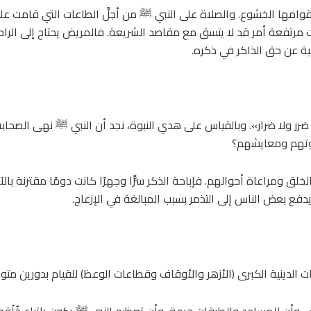
وامها الخشوع. والصلاة على النبي ﷺ من أجلِّ الطاعات التي قامت عليه
مرتفعة أمر قد لا يتسق مع مقاصد الشريعة. فالمريض يحتاج إلى الراحة
ة عن حق الذاكر في ذكره.
ضرر ولا ضرار». وبالقياس على هدي النبوة، نجد أن النبي ﷺ نهى الصحا
وتهم ومعايشهم؟
لق ومراعاة أحوالهم. فإباحة الذكر سرًّا وجهرًا كانت دومًا مقترنة بال
يدفع بعض الناس إلى التذمر بسبب المبالغة في الإزعاج.
 الدينية الكبرى (الأزهر والأوقاف وقطاعات الوعظ) للقيام بدورين متواز
الأذى، وأن للمساجد والطرقات حرمة، وأن تعظيم النبي ﷺ يكون باتباع خُ