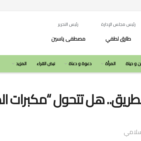
رئيس مجلس الإدارة
رئيس التحرير
طارق لطفي
مصطفى ياسين
ن و حياة
المرأة
دعوة و دعاة
نبض القراء
المزيد
لطريق.. هل تتحول “مكبرات ال
إسلامي