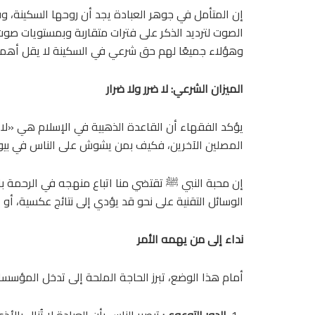
إن المتأمل في جوهر العبادة يجد أن روحها السكينة، وق
الصوت لترديد الذكر على فترات متقاربة وبمستويات صوت 
وهؤلاء جميعًا لهم حق شرعي في السكينة لا يقل أهمي
الميزان الشرعي: لا ضرر ولا ضرار
يؤكد الفقهاء أن القاعدة الذهبية في الإسلام هي «لا 
المصلين الآخرين، فكيف بمن يشوش على الناس في بي
إن محبة النبي ﷺ تقتضي منا اتباع منهجه في الرحمة بالخ
الوسائل التقنية على نحو قد يؤدي إلى نتائج عكسية، أو 
نداء إلى من يهمه الأمر
أمام هذا الوضع، تبرز الحاجة الملحة إلى تدخل المؤسسات
الدور التوعوي:
تبصير الناس بأن العبادة لا تُنال ب