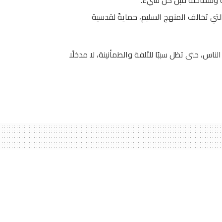
تي تخالف المنهج السليم، حمايةً لقدسية
س، حتى تظل سببًا للألفة والطمأنينة، لا مدخلًا