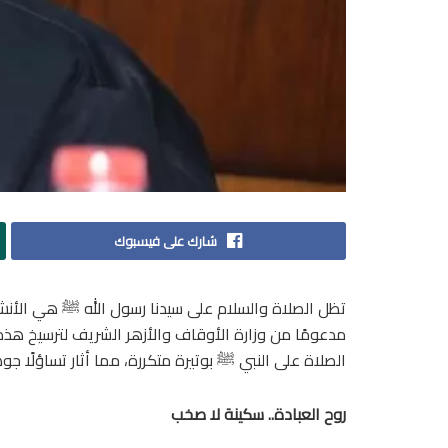
شارك على فيسبوك
تظل الصلاة والسلام على سيدنا رسول الله ﷺ هي الأنشود
مدعومًا من وزارة الأوقاف والأزهر الشريف لترسيخ هذه
الصلاة على النبي ﷺ بوتيرة متكررة، مما أثار تساؤلًا ج
روح العبادة.. سكينة لا صخب