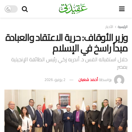
الرئيسية
الأخبار
وزير الأوقاف: حرية الاعتقاد والعبادة
مبدأ راسخ في الإسلام
خلال استقباله القس د. أندريه زكي رئيس الطائفة الإنجيلية
بمصر
بواسطة
أحمد شعبان
2 يونيو، 2026