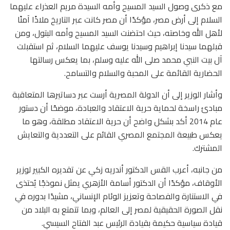
مع ذكرى وصول السيد المسيح وأمه السيدة مريم العذراء عليهما
السلام إلى أرض مصر، مؤكدًا أن مصر كانت عبر التاريخ ملاذًا آمنًا
لأهل الله وخاصته، حيث احتضنت السيد المسيح وأمه البتول، ومن
قبلهما سيدنا إبراهيم وسيدنا يوسف عليهما السلام، ثم استقبلت
آل بيت النبي محمد صلى الله عليه وسلم، بما يعكس رسالتها
الحضارية القائمة على المحبة والسلام والتسامح.
وأشار الوزير إلى أن الدولة المصرية أرست عبر دساتيرها المتعاقبة
مبادئ راسخة لحماية حرية الاعتقاد والعبادة، موضحًا أن دستور
عام 2014 أكد بشكل واضح أن حرية الاعتقاد مطلقة، وهو ما
يعكس طبيعة المجتمع المصري القائم على التعددية والتعايش
المشترك.
من جانبه، أعرب القس الدكتور أندريه زكي عن تقديره الكبير لوزير
الأوقاف، مؤكدًا أن الدكتور أسامة الأزهري يمثل نموذجًا يُحتذى
في الاستنارة والفصاحة وتعزيز الوئام الإنساني، مشيدًا بدوره في
نقل الصورة الحقيقية لمصر إلى العالم، وبما تتمتع به البلاد من
قيادة سياسية حكيمة بقيادة الرئيس عبد الفتاح السيسي.