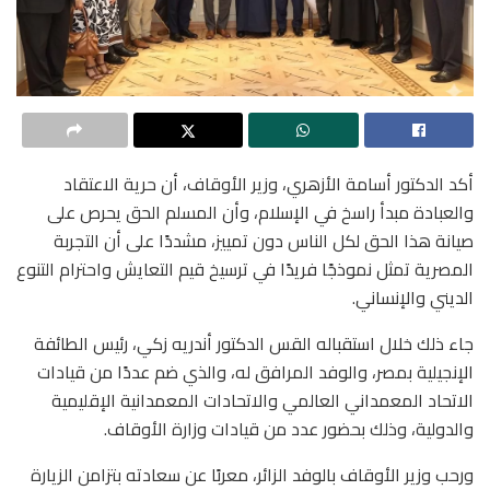
أكد الدكتور أسامة الأزهري، وزير الأوقاف، أن حرية الاعتقاد
والعبادة مبدأ راسخ في الإسلام، وأن المسلم الحق يحرص على
صيانة هذا الحق لكل الناس دون تمييز، مشددًا على أن التجربة
المصرية تمثل نموذجًا فريدًا في ترسيخ قيم التعايش واحترام التنوع
الديني والإنساني.
جاء ذلك خلال استقباله القس الدكتور أندريه زكي، رئيس الطائفة
الإنجيلية بمصر، والوفد المرافق له، والذي ضم عددًا من قيادات
الاتحاد المعمداني العالمي والاتحادات المعمدانية الإقليمية
والدولية، وذلك بحضور عدد من قيادات وزارة الأوقاف.
ورحب وزير الأوقاف بالوفد الزائر، معربًا عن سعادته بتزامن الزيارة