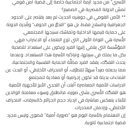
الأُسري” من مجرد أزمة اجتماعية خاصة إلى قضية أمن قومي
تمسّ الدولة المصرية في الصميم؟
** الأمن القومي في جوهره الحديث لم يعد يقتصر على الحدود
الجغرافية والسلاح فقط، بل هو “التحرُّر من الخوف” وقُدرة الدولة
على حماية قيمها الداخلية وتماسُك نسيجها المجتمعي.
الأُسرة هي النواة الأولى التي تزرع الانتماء أو الاغتراب؛ فهي
المؤسَّسة التي ينتمي إليها الفرد ويكون على استعداد للتضحية
بكل ما يملك في سبيلها، وتبادُله الأسرة هذا الاستعداد. وعندما
يحدث التفكُّك، يفقد الفرد مظلَّة الحماية النفسية والاجتماعية،
مما يجعله صيداً سهلاً للتطرّف، أو الانحراف الأخلاقي، أو البحث عن
انتماءات بديلة قد تكون إجرامية أو معادية للمجتمع.
الدراسات الأمنية المعاصرة أثبتت أن التحدي الأبرز للأجهزة الأمنية
هو التفكُّك الأُسري بشتى صوره، فالطلاق وسوء معاملة الوالدين
للأبناء ينعكس مباشرة في ازدياد حجم الجرائم كالسرقات، الانحراف
الأخلاقي، وإدمان المخدرات.
إن الاهتمام بالأسرة اليوم هو “ضرورة أمنية” قصوى وليس مجرد
قضية اجتماعية ثانوية.