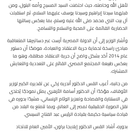
لأهل الله وخاصته، حيث احتضنت السيد المسيح وأمه البتول، ومن
قبلهما سيدنا إبراهيم وسيدنا يوسف عليهما السلام، ثم استقبلت
آل بيت النبي محمد صلى الله عليه وسلم، بما يعكس رسالتها
الحضارية القائمة على المحبة والسلام والتسامح.
وأشار الوزير إلى أن الدولة المصرية أرست عبر دساتيرها المتعاقبة
مبادئ راسخة لحماية حرية الاعتقاد والعبادة، موضحًا أن دستور
عام 2014 أكد بشكل واضح أن حرية الاعتقاد مطلقة، وهو ما
يعكس طبيعة المجتمع المصري القائم على التعددية والتعايش
المشترك.
من جانبه، أعرب القس الدكتور أندريه زكي عن تقديره الكبير لوزير
الأوقاف، مؤكدًا أن الدكتور أسامة الأزهري يمثل نموذجًا يُحتذى
في الاستنارة والفصاحة وتعزيز الوئام الإنساني، مشيدًا بدوره في
نقل الصورة الحقيقية لمصر إلى العالم، وبما تتمتع به البلاد من
قيادة سياسية حكيمة بقيادة الرئيس عبد الفتاح السيسي.
بدوره، أشاد القس الدكتور إيلايجا براون، الأمين العام للاتحاد