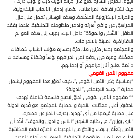
اليوم، تتعرّض الأسرة لغزو عبر “جرائم الويب ديب والويب دارك”،
حيث تنتشر ثقافة المراهنات، القمار، إدمان الألعاب الإلكترونية،
والجرائم الإلكترونية المنظَّمة. وهذه الوسائل تعمل على عزل
المراهق عن واقع أُسرته وتدمير منظومته الأخلاقية. عندما يفقد
الطفل “السَّكن والمودّة” داخل البيت، يهرب إلى هذه العوالم
الافتراضية المليئة بالانحرافات.
والمجتمع يخسر مرّتين هنا: مرّة بخسارة هؤلاء الشباب كطاقات
معطَّلة، ومرة حين يدفع ثمن انحرافهم بؤساً وشقاءً ومساعدات
دائمة لعلاج آثار إجرامهم أو إدمانهم.
مفهوم الأمن القومي
*بمناسبة ذِكر “الأمن القومي”، كيف تطوّر هذا المفهوم ليشمل
حماية “الجسد الاجتماعي” للدولة؟
** مفهوم الأمن القومي تطوّر ليصبح فلسفة شاملة تهدف
لتحقيق أعلى معدّلات التنمية والحماية للمجتمع. هو قُدرة الدولة
على حماية قيمها من أي تهديد، بصرف النظر عن مصدره.
“باري بوزان”، في كتابه الشهير “الناس والدول والخوف”، أكّد أن
الأمن يتعلّق بالبقاء والتحرُّر من التهديدات الضارّة للقيم المكتسَبة.
إذاً، عندما تنهار المنظومة الأخلاقية للأسرة، نحن أمام “تهديد