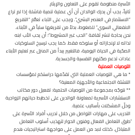
الأسرة منظومة تقوم على التعاون والإيثار.
ثانياً، يجب أن يدرك الوالدان أن أي عملية تنمية فاشلة إذا لم تراع
“الاستثمار في العنصر البشري”. ويجب على الآباء تعلُّم “التفريغ
الانفعالي السوي” للضغوط، بدلاً من تفريغها سلباً في الأبناء.
نحن بحاجة لنشر ثقافة “الحب غير المشروط”؛ أن يحب الأب ابنه
لذاته لا لإنجازاته أو سلوكه فقط. كما يجب ترسيخ السلوكيات
الصحّية في الحياة اليومية، فالتغيير يبدأ من المنزل عبر تعليم الأبناء
عادات تدعم صحّتهم النفسية والجسدية.
التوصيات العملية
* ما هي التوصيات العملية التي تقدّمها دراستكم لمؤسسات
التنشئة الاجتماعية والأجهزة المعنية؟
** نتوجّه بمجموعة من التوصيات الحتمية: تفعيل دور مكاتب
الاستشارات الأسرية لمعاونة الوالدين على تخطيط حياتهم الزواجية
وحلّ المشكلات بأساليب علمية.
التدريب على مهارات التواصل من خلال تدريب أفراد الأسرة على
ُطرق التعامل الفعال وفنون الحوار لتهذيب أسلوب التعامل
المتبادَل. كذلك لابد من العمل على مواجهة استراتيجيات هدم