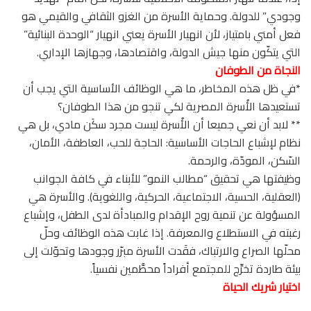
وجودي” للدولة. وحماية الأسرة من الغزو الثقافي والقيمي هو
فعل أمني بامتياز، لأن انهيار الأسرة يعني انهيار “الوحدة البنائية”
التي يتكّون منها جيش الدولة، واقتصادها، وجهازها الإداري.
النجاة من الطوفان
*في ظل هذه المخاطر، ما هي الوظائف الأساسية التي يجب أن
تستعيدها الأُسرة المصرية لكي تنجو من هذا الطوفان؟
** لابد أن نعي جميعا أن الأُسرة ليست مجرد سكَن مادي، بل هي
نظام لإشباع الحاجات الأساسية: الحاجة للحب، العاطفة، الأمان،
السّكن، المودّة، والرحمة.
وظيفتها هي تحقيق “مطالب النمو” للأبناء في كافة الجوانب
(العقلية، الحسية، الاجتماعية، الحركية، واللغوية). والأسرة هي
المسؤولة عن تنمية روح الإقدام والمبادأة لدى الطفل، وإشباع
رغبته في الاستطلاع والمعرفة. إذا غابت هذه الوظائف وحلّ
محلّها الصراع والارتباك، فقَدت الأسرة مبرّر وجودها وتحوّلت إلى
بيئة طاردة تخرِّج للمجتمع أفراداً محطَّمين نفسياً.
اختيار شريك الحياة