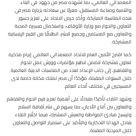
المعمداني العالمي، بما تشهده مصر من جهود في البناء
والتنمية وصناعة المستقبل، معربًا عن سعادته بزيارة مصر في
هذه المناسبة المباركة. وأكد حرص الاتحاد على تعزيز جسور
التعاون والحوار مع وزارة الأوقاف، واستكمال مسيرة المحبة
والتعاون مع المسلمين وجميع البشر، انطلاقًا من القيم الإنسانية
المشتركة.
كما اقترح الأمين العام للاتحاد المعمداني العالمي إبرام مذكرة
تعاون مشتركة تتضمن تنظيم مؤتمرات وورش عمل للحوار
والتفاهم، إلى جانب الإعداد لعدد من المناسبات الدينية العالمية
خلال السنوات المقبلة، مؤكدًا أن مصر تمتلك مكانة خاصة لدى
المسيحيين في مختلف أنحاء العالم.
وشهد اللقاء تأكيدًا متبادلًا على أهمية تعزيز قيم الحوار والتفاهم
والتعاون بين أتباع الأديان، بما يسهم في نشر ثقافة السلام
وترسيخ مبادئ المواطنة والعيش المشترك، فيما اختُتم اللقاء
بتبادل الهدايا التذكارية والتأكيد على استمرار التواصل والتعاون
خلال المرحلة المقبلة.