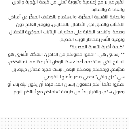
القيم عبر برامج إعلامية وتربوية تُعلي من قيمة الهُوية والدين
والعادات والتقاليد.
والرعاية النفسية المبكِّرة، والاهتمام بالكشف المبكّر عن أعراض
الاكتئاب والقلق لدى الأطفال بالمدارس، وتوفير العلاج دون
وصمة، وتشديد الرقابة على محتويات الإنترنت الموجّهة للأطفال
وتوعية الأُسر بمخاطر الويب المظلِم.
*كلمة أخيرة للأسرة المصرية؟
** رسالتي هي: “احموا حصونكم من الداخل”. التفكُّك الأُسري هو
السلاح الذي يستخدمه أعداء هذا الوطن لنَخْر عِظامه، تماسُككم،
محبّتكم، ورحمتكم ببعضكم البعض ليست مجرد فضائل دينية، بل
هي “درْع واقي” يحمي مصر وأمنها القومي.
تذكَّروا دائماً أنكم تصنعون إنسان الغد؛ فإما أن يكون لَبِنَة بناء أو
مِعول هدْم، والقرار يبدأ من طريقة تعاملكم مع أبنائكم اليوم.