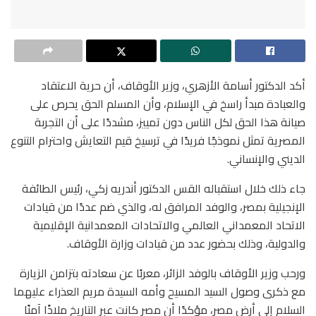
أكد الدكتور أسامة الأزهري، وزير الأوقاف، أن حرية الاعتقاد
والعبادة مبدأ راسخ في الإسلام، وأن المسلم الحق يحرص على
صيانة هذا الحق لكل الناس دون تمييز، مشددًا على أن التجربة
المصرية تمثل نموذجًا فريدًا في ترسيخ قيم التعايش واحترام التنوع
الديني والإنساني.
جاء ذلك خلال استقباله القس الدكتور أندريه زكي، رئيس الطائفة
الإنجيلية بمصر، والوفد المرافق له، والذي ضم عددًا من قيادات
الاتحاد المعمداني العالمي والاتحادات المعمدانية الإقليمية
والدولية، وذلك بحضور عدد من قيادات وزارة الأوقاف.
ورحب وزير الأوقاف بالوفد الزائر، معربًا عن سعادته بتزامن الزيارة
مع ذكرى وصول السيد المسيح وأمه السيدة مريم العذراء عليهما
السلام إلى أرض مصر، مؤكدًا أن مصر كانت عبر التاريخ ملاذًا آمنًا