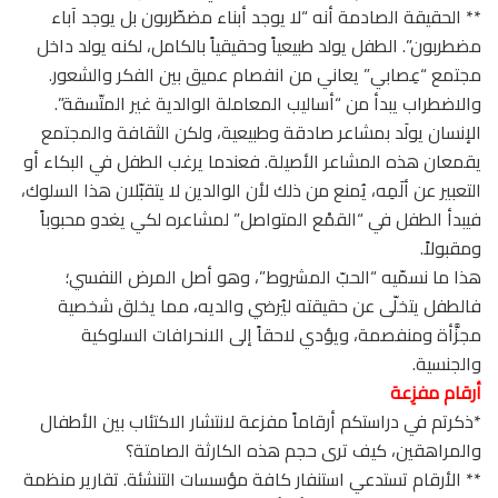
** الحقيقة الصادمة أنه “لا يوجد أبناء مضطّربون بل يوجد آباء
مضطربون”. الطفل يولد طبيعياً وحقيقياً بالكامل، لكنه يولد داخل
مجتمع “عِصابي” يعاني من انفصام عميق بين الفكر والشعور.
والاضطراب يبدأ من “أساليب المعاملة الوالدية غير المتّسقة”.
الإنسان يولَد بمشاعر صادقة وطبيعية، ولكن الثقافة والمجتمع
يقمعان هذه المشاعر الأصيلة. فعندما يرغب الطفل في البكاء أو
التعبير عن ألَمِه، يُمنع من ذلك لأن الوالدين لا يتقبّلان هذا السلوك،
فيبدأ الطفل في “القمْع المتواصل” لمشاعره لكي يغدو محبوباً
ومقبولاً.
هذا ما نسمّيه “الحبّ المشروط”، وهو أصل المرض النفسي؛
فالطفل يتخلّى عن حقيقته ليُرضي والديه، مما يخلق شخصية
مجزَّأة ومنفصمة، ويؤدي لاحقاً إلى الانحرافات السلوكية
والجنسية.
أرقام مفزِعة
*ذكرتم في دراستكم أرقاماً مفزعة لانتشار الاكتئاب بين الأطفال
والمراهقين، كيف ترى حجم هذه الكارثة الصامتة؟
** الأرقام تستدعي استنفار كافة مؤسسات التنشئة. تقارير منظمة