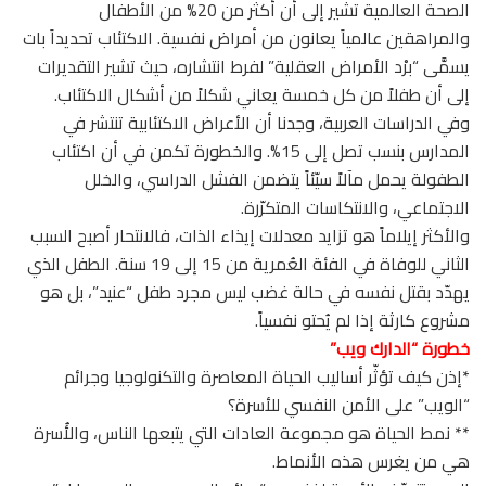
الصحة العالمية تشير إلى أن أكثر من 20% من الأطفال
والمراهقين عالمياً يعانون من أمراض نفسية. الاكتئاب تحديداً بات
يسمَّى “برْد الأمراض العقلية” لفرط انتشاره، حيث تشير التقديرات
إلى أن طفلاً من كل خمسة يعاني شكلاً من أشكال الاكتئاب.
وفي الدراسات العربية، وجدنا أن الأعراض الاكتئابية تنتشر في
المدارس بنسب تصل إلى 15%. والخطورة تكمن في أن اكتئاب
الطفولة يحمل مآلاً سيّئاً يتضمن الفشل الدراسي، والخلل
الاجتماعي، والانتكاسات المتكرّرة.
والأكثر إيلاماً هو تزايد معدلات إيذاء الذات، فالانتحار أصبح السبب
الثاني للوفاة في الفئة العُمرية من 15 إلى 19 سنة. الطفل الذي
يهدّد بقتل نفسه في حالة غضب ليس مجرد طفل “عنيد”، بل هو
مشروع كارثة إذا لم يُحتو نفسياً.
خطورة “الدارك ويب”
*إذن كيف تؤثّر أساليب الحياة المعاصرة والتكنولوجيا وجرائم
“الويب” على الأمن النفسي للأسرة؟
** نمط الحياة هو مجموعة العادات التي يتبعها الناس، والأُسرة
هي من يغرس هذه الأنماط.