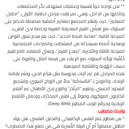
** نحن نواجه حرباً نفسية وعمليات تستهدف نخْر المجتمعات
وتآكلها من الداخل، وهي تمر بثلاث مراحل خطيرة: الأولى: “اختلال
المعايير”، حيث يفتقر المجتمع لمعايير أخلاقية منضبطة للحكم على
السلوك، مع تفشّي القيم المنحرفة الغربية وخاصة لدى النشء.
المرحلة الثانية: “صناعة النمط الجديد”، حيث يتم هدم نسَق التوازن
وصناعة أنماط مستحدَثة من المشكلات والصراعات الاجتماعية.
المرحلة الثالثة والأخيرة: “تصدع القيم”، ويعني الافتقاد التام لقيم
خُلُقُية توجِّه السلوك، مع الإعلاء من قيمة المال والثروة على
حساب الهُوية والثقافة المرجعية.
هذه المراحل تتم عبر آليات مدروسة مثل هدْم الدين، ونشر ثقافة
الإلحاد، والترويج لـ”المُساكَنة” بدلاً من الزواج السويّ، وتشجيع
الشذوذ الجنسي، وتغيير “الجِنْدَر” والنوع لدى الأطفال عبر أفلام
الكارتون الموجّهة، وصولاً إلى تقنين المخدّرات وإدمان الأفلام
الإباحية وجرائم الويب المظلِم (Deep Web).
ولادة مضطرب
* من منظور علم النفس الإكلينيكي والتحليل النفسي، هل يولَد
الطفل مضطرباً أم أن البيئة الأُسرية هي من تصنع هذا الاضطراب؟