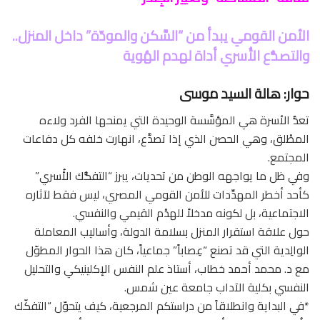
الأمن القومي يبدأ من “السَّكن والمودّة” داخل المنزل..
والتصدُّع الأُسري أداة لهدم الهُوية
حوار: هالة السيد موسى
تعدُّ الأسرة هي المؤسَّسة الوحيدة التي يمنحها الفرد ولاءه
المطْلق، وهي الحصن الذي إذا تصدَّع، انهارت خلفه كل دفاعات
المجتمع.
وفي ظل ما يواجهه الوطن من تحديات، يبرز “التفكُّك الأُسري”
كأحد أخطر المهدِّدات للأمن القومي المصري، ليس فقط لآثاره
الاجتماعية، بل لكونه مدخلاً للهدْم القيمي والنفسي.
حول علاقة استقرار المنزل بسلامة الدولة، وأساليب المعاملة
الوالِدية التي قد تصنع “عِصاباً” جماعياً، كان هذا الحوار المطوّل
مع د. محمد أحمد خطاب، أستاذ علم النفس الإكلينيكي والتحليل
النفسي بكلية الآداب جامعة عين شمس.
*في البداية وانطلاقاً من دراستكم المرجعية، كيف يتحوّل “التفكّك