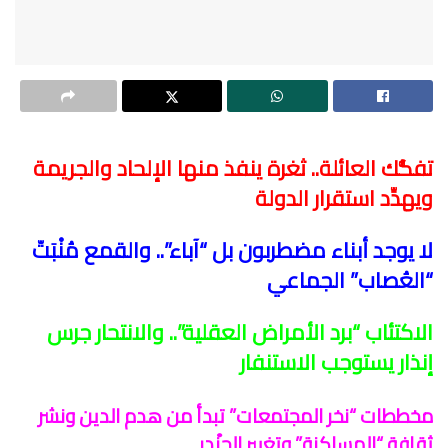
تفكُّك العائلة.. ثغرة ينفذ منها الإلحاد والجريمة
ويهدِّد استقرار الدولة
لا يوجد أبناء مضطربون بل “آباء”.. والقمع مُنْبَتّ
“العُصاب” الجماعي
الاكتئاب “برد الأمراض العقلية”.. والانتحار جرس
إنذار يستوجب الاستنفار
مخططات “نخر المجتمعات” تبدأ من هدم الدين ونشر
ثقافة “المساكنة” وتغيير الجِنْدر