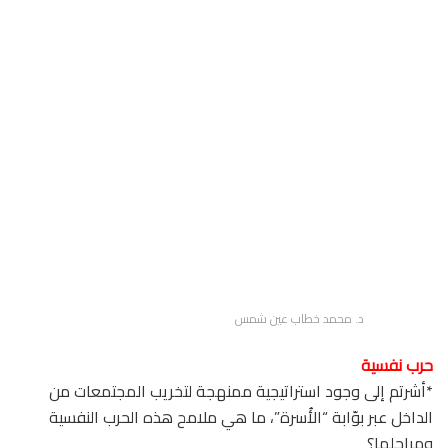
د. محمد خطاب عين شمس
حرب نفسية
*أشرتم إلى وجود استراتيجية ممنهجة لتخريب المجتمعات من
الداخل عبر بوّابة “الأُسرة”، ما هي ملامح هذه الحرب النفسية
ومراحلها؟