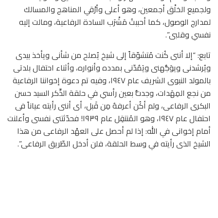
ولجميع الخلْق أجمعين، وهو أعلى وأرْقي المناهج والمسالك
لمدارج الوصول، كما أحببتُ مَشْرَب السادة الرفاعية، ومالت إليه
نفسي وقلبى”.
تابع: “إلا أننى كُنت مُتشوّقاً إلى شيخ يُصلح من شأنى ويأخذ بيدى
ويُرشدنى ويوَجُّهنى ويَمُدّنى بمدده وأنواره، وأثناء احتفال بلدتى
بالمولد النبوى الشريف عام ١٩٤٧، وفيه تم دعوة إخواننا الرفاعية
من نجع المِهَدات، وجدتُّ بعين رأسي في حلقة الذِّكر السيد حسن
البكرى الرفاعى، ولم أكُن أعرفهُ مِن قَبل، أى أننى رأيته عياناً فى
احتفال عام ١٩٤٧، وهو المُنتقِل عام ١٩٣٩! فحدّثتنى نفسى وأعلنت
أمام إخوانى في الله: إذا لم أحصل على العهْد الرفاعى من هذا
الشيخ الذى رأيته في وسط الحلقة، فلن أدخل الطّريق الرفاعى”.