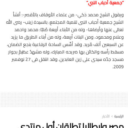
“جمعية أحباب النبي”
ويقول الشيخ محمد ذكي- من علماء الأوقاف بالأقصر-: أنشأ
الشيخ جمعية أحباب النبى لتنمية المجتمع، بالسيدة زينب- رضى الله
تعالى عنها وأرضاها- وله من الأبناء أربعة صُلبًا: محمد واحمد
وعلام ومحمود، ومن البنات أربعة، وله من أبناء الطريق ما يزيد
عن السبعين ألف مُريد. وقد أسَّس الساحة الرفاعية بنجع الضمان،
مسقط رأسه والكائن بها ضريحه المبارك، وله مشهدٌ عظيمٌ بجوار
مسجد جدّه سيدى على زين العابدين. وقد انتقل فى 27 نوفمبر
2009.
الرئيسية
الأخبار
مصر وإيطاليا تطلقان أول منتدى