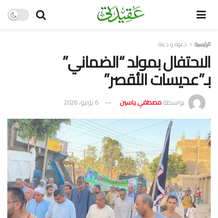
الرئيسية
دعوة و دعاة
الاحتفال بمولد “الضماني”
بـ”عديسات الأقصر”
بواسطة
مصطفي ياسين
6 يونيو، 2026