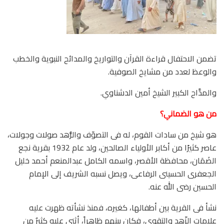
تضمن الاحتفال قراءة القرآن والتواريخ والمدائح النبوية والخطب
والوعظ لعدد من مشايخ الصوفية.
والمدَّاح الكبير الشيخ أمين الدشناوي.
من هو الضماني؟
هو شيخ من سادات القوم، له فى التصوّف والزُّهد صولات وجولات،
عاصر كثيرًا من أكابر الأولياء الصالحين، ولد عام 1932 بقرية نجع
الضَمَان، محافظة الأقصر، واسمه الكامل عبدالمنعم أحمد خليل
الجعفرى الحسينى الرفاعى، ويصل نسبه الشريف إلى الإمام
الحسين رضى الله عنه.
نشأ فى القرية بين أطفالها، كغيره، فمنذ نشأته ظهرت عليه
علامات الزّهد والتقوى، فكان بينهم ظاهراً، أثنى عليه كثيرٌ من