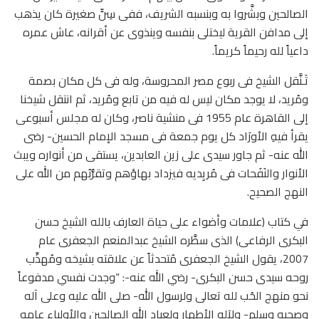
الصالحين وبشَّروا به وبنسبه الشريف، ففى سِنٍّ صغيرة كان يذهب
إلى مدافن القرية ليختلى بنفسه وينذوى عن أقرانه، عاش عمره
داعياً لله رحيماً كريماً.
تَـنَّقل الشيخ فى ربوع مصر المحروسة، وله فى كل مكان بصمة
ومُريد، لا يوجد مكان ليس له فيه من تابع ومُريد، ثم انتقل شيخنا
إلى القاهرة عام 1955 فى منشية ناصر، وكان له مجلس أسبوعى
يقرأ فيهِ الأورَاد كل يوم جمعة فى مسجد الإمام الحسين- رضى
الله عنه- ثم جاور سيدى على زين العابدين، يستقى من أنواره ويبث
الأنوار والنَفَحات فى مُريِديه فيزداد بهاؤهم وتقرُّبُهم من الله على
النهج الصحيح.
في كتاب (علامات وأضواء على حياة العارف بالله الشيخ حسن
البكرى الرفاعى) الذى سطَّره الشيخ عبدالمنعم الجعفرى عام
2007، يقول الشيخ الجعفرى مُتحدثاً عن علاقته بشيخه ومُهذِّب
روحه سيدى حسن البكرى- رضي الله عنه-: “وجدت نفسي مدفوعاً
نحو منهج الحُب لله تعالى ولرسول الله- صلى الله عليه وعلى آله
وصحبه وسلم- ولآله الأطهار ولعباد الله الصالحين والأولياء عامه