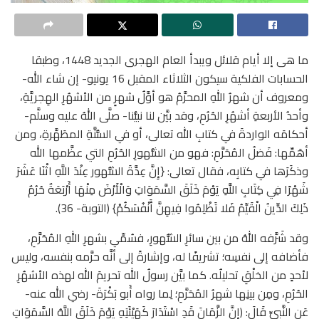
ما هى إلا أيام قلائل ويبدأ العام الهجرى الجديد 1448، وطبقا
الحسابات الفلكية سيكون الثلاثاء المقبل 16 يونيو- إن شاء الله-
ومعروف أن شهرُ اللهِ المحرَّمُ هو أوَّلُ شهرٍ من الأشهُرِ الهِجريَّةِ،
وأحدُ الأربعةِ أشهُرِ الحُرُمِ، وقد بيَّن لنا نبيُّنا- صلَّى اللهُ عليه وسلَّم-
أحكامَه الواردةَ في كتابِ الله تعالى، أو في السُّنَّةِ المطَهَّرةِ، ومن
أهَمِّها: فَضلُ المُحَرَّمِ: فهو من الشُّهورِ الحُرُمِ التي عظَّمها الله
وذكَرَها في كتابِه، فقال تعالى: {إِنَّ عِدَّةَ الشُّهور عِنْدَ اللَّهِ اثْنَا عَشَرَ
شَهْرًا فِي كِتَابِ اللَّهِ يَوْمَ خَلَقَ السَّمَوَاتِ وَالْأَرْضَ مِنْهَا أَرْبَعَةٌ حُرُمٌ
ذَلِكَ الدِّينُ الْقَيِّمُ فَلا تَظْلِمُوا فِيهِنَّ أَنْفُسَكُمْ} (التوبة- 36).
وقد شَرَّفه اللهُ من بين سائرِ الشُّهورِ، فسُمِّي بشهرِ اللهِ المُحَرَّمِ،
فأضافه إلى نفسِه؛ تشريفًا له، وإشارةً إلى أنَّه حرَّمه بنفسه، وليس
لأحدٍ من الخلْقِ تحليلُه. كما بيَّن رسولُ الله تحريمَ الله لهذه الأشهُرِ
الحُرُمِ، ومِن بينِها شهرُ المُحَرَّمِ؛ لِما رواه أَبو بَكْرَةَ- رضي الله عنه-
عَنِ النَّبِيِّ قَالَ: (إنَّ الزَّمَانَ قَدِ اسْتَدَارَ كَهَيْئَتِهِ يَوْمَ خَلَقَ اللَّهُ السَّمَوَاتِ