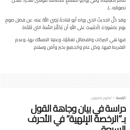
نصومُه…).
وقد دَلَّ الحديثُ الذي رواه أبو قتادةَ رَضِيَ اللهُ عنه، عن فضل صومِ
يوم عاشوراءَ: (أحتَسِبُ على اللهِ أن يُكَفِّرَ السَّنةَ التي قَبْلَه).
فها هي البركات والفضائل تغمُرُنا، وعلينا التمسُّك بها، وعدم
التفريط فيها، وكل عام والجميع بخير وأمن وسلام.
الرئيسية
لعلهم يفقهون
دراسة في بيان وجاهة القول
بـ”الرخصة الإلهية” في الأحرف
السبعة