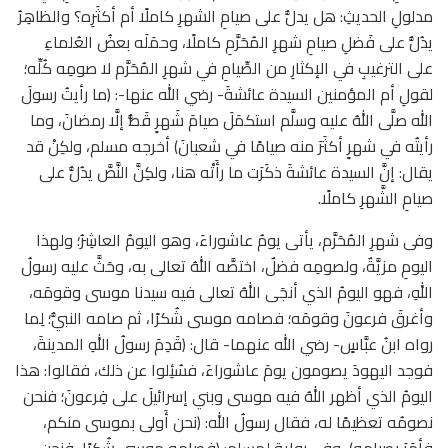
مدلولِ الحديثِ: هل يدلُّ على صيامِ الشهرِ كاملًا أم أكثَرِه؟ والظاهِرُ
يدُلُّ على فَضلِ صيامِ شهرِ المُحَرَّمِ كاملًا، وحمَلَه بعضُ العُلماءِ
على الترغيبِ في الإكثارِ من الصِّيامِ في شهرِ المُحَرَّم لا صومِه كُلِّه؛
لقولِ أم المؤمنين السيدة عائشةَ- رضي الله عنها-: (ما رأيتُ رسولَ
الله صلَّى اللهُ عليه وسلَّم استكمَلَ صيامَ شَهرٍ قَطُّ إلَّا رمضانَ، وما
رأيتُه في شهرٍ أكثَرَ منه صيامًا في شعبانَ) أخرجه مسلم، ولكِنْ قد
يقال: إنَّ السيدة عائشةَ ذكَرَت ما رأَتْه هنا، ولكِنَّ النَّصَّ يدُلُّ على
صيامِ الشَّهرِ كاملًا.
وفى شهرِ المُحَرَّم، يأتى يومُ عاشوراءَ، وهو اليومُ العاشِرُ؛ ولهذا
اليومِ مزيَّةٌ، ولصومِه فضلٌ، اختصَّه اللهُ تعالى به، وحَثَّ عليه رسولُ
اللهِ، فهو اليومُ الذي أنجَى اللهُ تعالى فيه سيدنا موسى وقومَه،
وأغرقَ فرعونَ وقومَه؛ فصامه موسى شُكرًا، ثم صامه النبيُّ؛ لِما
رواه ابنُ عبَّاسٍ- رضي الله عنهما- قال: (قَدِمَ رسولُ اللهِ المدينةَ،
فوجد اليهودَ يصومون يومَ عاشوراءَ، فسُئِلوا عن ذلك، فقالوا: هذا
اليومُ الذي أظهر اللهُ فيه موسى وبني إسرائيلَ على فِرعونَ؛ فنحن
نصومُه تعظيمًا له، فقال رسولُ الله: (نحن أَولى بموسى منكم،
فأمَرَ بصيامِه)، وفي روايةٍ لمسلمٍ: (فصامه موسى شُكرًا، فنحن