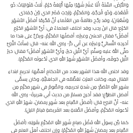
وَالأَرْضَ، السَّنَةُ اثْنَا عَشَرَ شَهْرًا مِنْهَا أَرْبَعَةٌ حُرُمٌ، ثَلاثٌ مُتَوَالِيَاتٌ: ذُو
الْقَعْدَةِ، وَذُو الْحِجَّةِ، وَالمُحَرَّمُ، وَرَجَبُ مُضَرَ الذي بَيْنَ جُمَادَى
وَشَعْبَانَ)، وقد رجَّح طائفةٌ من العُلَماءِ أنَّ مُحَّرمًا أفضَلُ الأشهُرِ
الحُرُمِ؛ قال ابنُ رجب: وقد اختلف العلماءُ في: أيُّ الأشهُرِ الحُرُمِ
أفضَلُ؟ فقال الحسَنُ وغيرُه: أفضلُها المُحَرَّمُ، ويدُلُّ على هذا ما
أخرجه النَّسائيُّ وغيرُه عن أبي ذرٍّ- رضي الله عنه- قال: (سألتُ النَّبيَّ
صلَّى اللهُ عليه وسلَّم: أيُّ اللَّيلِ خيرٌ، وأيُّ الأشهُرِ أفضَلُ؟ فقال: خيرُ
اللَّيلِ جَوفُه، وأفضَلُ الأشهُرِ شَهرُ اللهِ الذي تَدْعونَه المُحَرَّمَ).
وقد اختص الله هذا الشهر بعدد من الأحكامِ أهمَّها: تحريمِ ابتداءِ
القتالِ فيه، وكانت العرَبُ تعَظِّمُه في الجاهليَّةِ، وكان يسمَّى
بشهرِ اللهِ الأصَمِّ؛ مِن شدةِ تحريمِه. والصَّومُ في شهرِ محَرَّم مِن
أفضل التطوُّعِ؛ فقد أخرج مسلمٌ من حديث أبي هريرةَ- رضى الله
عنه- أنَّ النبيَّ قال: (أفضلُ الصِّيامِ بعد شَهرِ رمضانَ، شهرُ اللهِ الذي
تَدْعونَه المُحَرَّمَ، وأفضَلُ الصَّلاةِ بعد الفَريضةِ قيامُ الليلِ).
كما بيَّن رسولُ الله فَضْلَ صيامِ شَهرِ اللهِ المُحَرَّمِ بقَولِه: (أفضَلُ
الصِّيامِ بعد رمضانَ شَهرُ اللهِ المُحَرَّمُ). وإن اختلف أهلُ العلمِ في