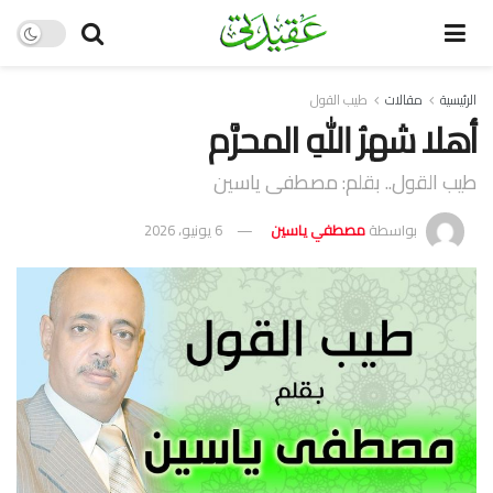
الرئيسية
مقالات
طيب القول
أهلا شهرُ اللهِ المحرَّم
طيب القول.. بقلم: مصطفى ياسين
بواسطة
مصطفي ياسين
6 يونيو، 2026