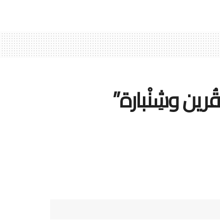
ين وشِنْبارة”