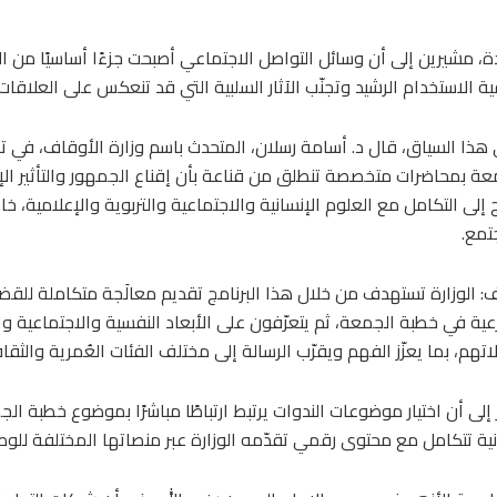
، مشيرين إلى أن وسائل التواصل الاجتماعي أصبحت جزءًا أساسيًا من الح
ة الاستخدام الرشيد وتجنّب الآثار السلبية التي قد تنعكس على العلاقات
هذا السياق، قال د. أسامة رسلان، المتحدث باسم وزارة الأوقاف، في 
عة بمحاضرات متخصصة تنطلق من قناعة بأن إقناع الجمهور والتأثير الإي
ج إلى التكامل مع العلوم الإنسانية والاجتماعية والتربوية والإعلامية، 
تمع.
: الوزارة تستهدف من خلال هذا البرنامج تقديم معالَجة متكاملة للقضا
عية في خطبة الجمعة، ثم يتعرّفون على الأبعاد النفسية والاجتماعية
تهم، بما يعزّز الفهم ويقرّب الرسالة إلى مختلف الفئات العُمرية والثقاف
 إلى أن اختيار موضوعات الندوات يرتبط ارتباطًا مباشرًا بموضوع خطبة ال
ية تتكامل مع محتوى رقمي تقدّمه الوزارة عبر منصاتها المختلفة للوص