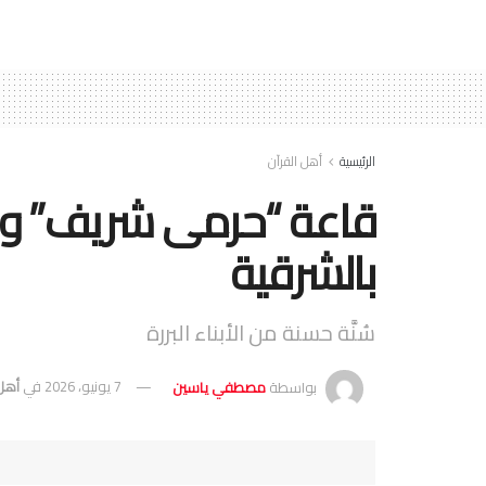
الرئيسية
أهل القرآن
قاعة “حرمى شريف” ومساب
بالشرقية
سُنَّة حسنة من الأبناء البررة
بواسطة
مصطفي ياسين
7 يونيو، 2026
في
أهل 