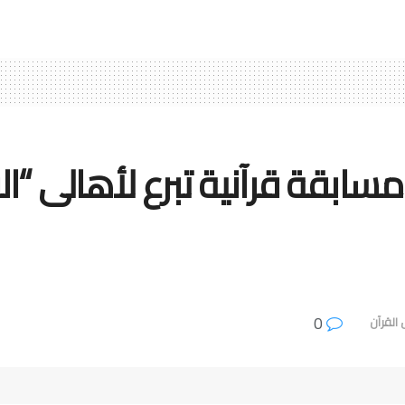
قة قرآنية تبرع لأهالى “القُر
0
القرآن