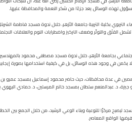
بجامعة الأزهر، في مسجد الإمام الحسين رضي الله عنه، أن شبكات التوا
لمسؤول لهذه الوسائل يعد جزءًا من شكر النعمة والمحافظة عليها.
ء التربوي بكلية التربية جامعة الأزهر، خلال ندوة مسجد فاطمة الشربتلي 
شمل القلَق والتوتّر وضعف التركيز واضطرابات النوم والعلاقات الاجتما
 الاجتماعي بجامعة الأزهر، خلال ندوة مسجد مصطفى محمود بالمهندسين
يقي لا يكمن في وجود هذه الوسائل، بل في كيفية استخدامها بصورة إيجابي
صين في عدة محافظات، حيث حاضر محمود إسماعيل بمسجد عمرو بن العا
جيزة، د. عبدالمنعم سلطان بمسجد خاتم المرسلين، د. حمادي البهوي بم
 ليصبح مركزًا للتوعية وبناء الوعي الرشيد، من خلال الجمع بين الخطا
رضها الواقع المعاصر.