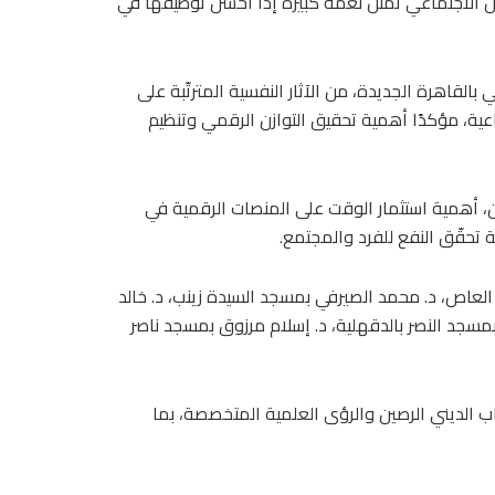
صل الاجتماعي تمثل نعمة كبيرة إذا أُحسن توظيفها في
بالقاهرة الجديدة، من الآثار النفسية المترتّبة على
عية، مؤكدًا أهمية تحقيق التوازن الرقمي وتنظيم
، أهمية استثمار الوقت على المنصات الرقمية في
ة تحقّق النفع للفرد والمجتمع.
ص، د. محمد الصيرفي بمسجد السيدة زينب، د. خالد
سجد النصر بالدقهلية، د. إسلام مرزوق بمسجد ناصر
ب الديني الرصين والرؤى العلمية المتخصصة، بما