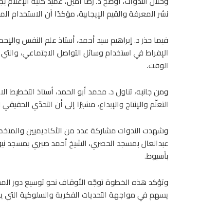
وخلال الندوات، أوضح د. رضا أمين، عميد كلية الإعلام 
نشر المعرفة والقيم الإيجابية، مؤكدًا أن الاستخدام ا
فيما حذر د. إبراهيم سيد أحمد، أستاذ علم النفس والإحصا
الإفراط في استخدام وسائل التواصل الاجتماعي، والتي ت
الوقت.
ومن جانبه، تناول د. محمد أبو الحمد، أستاذ التخطيط
التعلّم والإنتاج والإبداع، مشيرًا إلى أن التحدّي الحق
وشهدت الندوات مشاركة عدد من الأكاديميين والمتخص
عبدالعال بمسجد الحصري، الشيخ أحمد صبري بمسجد نيو 
بأسيوط.
وتؤكد هذه الخطوة توجّه الأوقاف نحو توسيع دور المسجد
يسهم في مواجهة التحديات الفكرية والسلوكية التي يف