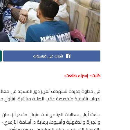
شارك على فيسبوك
كتبت- إسراء طلعت:
في خطوة جديدة تستهدف تعزيز دور المسجد في معالجة ال
ندوات تثقيفية متخصصة عقب الصلاة مباشرة، تتناول م
جاءت أولى فعاليات البرنامج تحت عنوان «خطر الإدمان
والجيزة والدقهلية وأسيوط، برعاية د. أسامة الأزهري- 
بالقضايا التي تمس حياة المواطنين بصورة مباشرة.