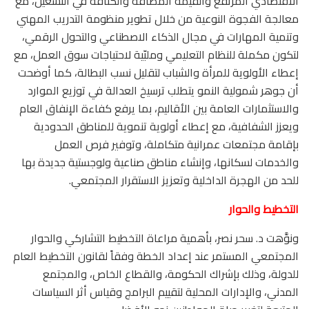
الاقتصادي المرتفع والقيمة المضافة والكثافة في التشغيل، مع
معالجة الفجوة النوعية من خلال تطوير منظومة التدريب المهني
وتنمية المهارات في مجال الذكاء الاصطناعي والتحول الرقمي،
لتكون مكملة للنظام التعليمي وملبّية لاحتياجات سوق العمل، مع
إعطاء الأولوية للمرأة والشباب لتقليل نسب البطالة، كما أوضحت
أن جوهر شمولية النمو يتطلب ترسيخ العدالة في توزيع الموارد
والاستثمارات العامة بين الأقاليم، بما يرفع كفاءة الإنفاق العام
ويعزز الشفافية، مع إعطاء أولوية تنموية للمناطق الحدودية
بإقامة مجتمعات عمرانية متكاملة، وتوفير فرص العمل
والخدمات لسكانها، وإنشاء مناطق صناعية ولوجستية جديدة بها
للحد من الهجرة الداخلية وتعزيز الاستقرار المجتمعي.
التخطيط والحوار
ونوَّهت د. سحر نصر، بأهمية مراعاة التخطيط التشاركي والحوار
المجتمعي المستمر عند إعداد الخطة وفقاً لقانون التخطيط العام
للدولة، وذلك بإشراك الحكومة، والقطاع الخاص، والمجتمع
المدني، والإدارات المحلية لتقييم البرامج وقياس أثر السياسات