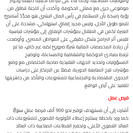
والتوصيات القطاعية، وذلك بناءً على قراءة تحليلية دقيقة وحوار
موضوعي جرى مع ممثلي الحكومة. وأكدت أن اللجنة تنطلق من
رؤية راسخة بأن الاستثمار في رأس المال البشري هو محدِّدٌ أساسيٌّ
للنمو طويل الأجل، وليس مجرد إنفاقٍ استهلاكي، مشددة على أن
العبرة تكمن في الانتقال بمؤشرات الإنفاق إلى مؤشرات قياسية
تقيس أثر البرامج بشكل حقيقي على المواطن المصري. وأوضحت
أن زيادة المخصصات المالية شرطٌ ضروريٌّ لكنه غير كافٍ، ما لم
ترتبط بمبادئ الحوكمة والشفافية والمساءلة، وتوضيح
المسؤوليات وتحديد الجهات التنفيذية صاحبة الاختصاص مع وضع
مؤشرات تتيح المتابعة الدورية، فضلاً عن الارتكاز على دراسات
الجدوى الاقتصادية والاجتماعية للمشروعات والتأكد من جاهزيتها
للتنفيذ على أرض الواقع.
فرص عمل
أشارت إلى أن مستهدف توفير نحو 900 ألف فرصة عملٍ سنويًّا
كما ورد بالخطة يستلزم إعطاء الأولوية القصوى للمشروعات ذات
العائد التنموي الأعلى، وتحفيز القطاعات الصناعية ذات العائد