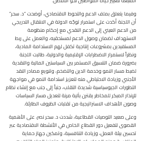
المتبعة لتغيير حياة المواطنين نحو الأفضل.
وفيما يتعلق بملف الدعم والتحوط الاقتصادي، أوضحت “د. سحر”
أن اللجنة أكدت على استمرار توجّه الدولة في الانتقال التدريجي
من الدعم العيني إلى الدعم النقدي مع إحكام منظومة
الاستهداف لضمان وصول الدعم لمستحقيه، والعمل على ربط
المستفيدين بمشروعات إنتاجية تكفل لهم الاستدامة المادية،
ونظراً لاستمرار الاضطرابات الإقليمية والدولية، طالبت اللجنة
بضرورة ضمان التنسيق المستمر بين السياستين المالية والنقدية
لضبط مسار النمو وخدمة الدين والتضخم، وتنويع مصادر النقد
الأجنبي وزيادة الاحتياطي منه لتعزيز استدامة النمو في مواجهة
التطورات الجيوسياسية شديدة التقلب، جنباً إلى جنب مع إنشاء نظام
للإنذار المبكر للمخاطر يقترن بآلية مرنة لتعديل مسار السياسات
وصون الأهداف الاستراتيجية من تقلبات الظروف الطارئة.
وعلى صعيد التوصيات القطاعية، شددت د. سحر نصر، على الأهمية
القصوى لتفعيل دور القطاع الخاص في الأنشطة الاقتصادية عبر
تحسين بيئة العمل، وزيادة التنافسية، وتمكين جهاز حماية