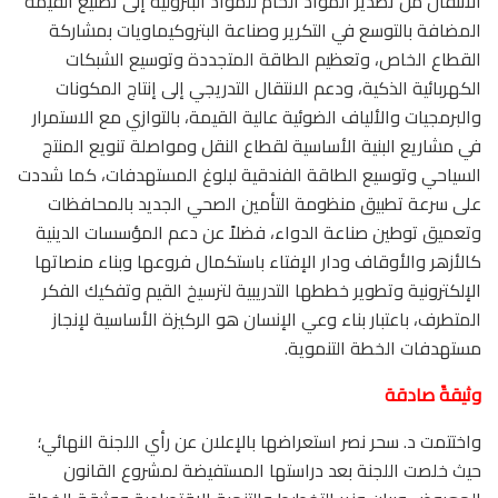
الانتقال من تصدير المواد الخام للمواد البترولية إلى تصنيع القيمة
المضافة بالتوسع في التكرير وصناعة البتروكيماويات بمشاركة
القطاع الخاص، وتعظيم الطاقة المتجددة وتوسيع الشبكات
الكهربائية الذكية، ودعم الانتقال التدريجي إلى إنتاج المكونات
والبرمجيات والألياف الضوئية عالية القيمة، بالتوازي مع الاستمرار
في مشاريع البنية الأساسية لقطاع النقل ومواصلة تنويع المنتج
السياحي وتوسيع الطاقة الفندقية لبلوغ المستهدفات، كما شددت
على سرعة تطبيق منظومة التأمين الصحي الجديد بالمحافظات
وتعميق توطين صناعة الدواء، فضلاً عن دعم المؤسسات الدينية
كالأزهر والأوقاف ودار الإفتاء باستكمال فروعها وبناء منصاتها
الإلكترونية وتطوير خططها التدريبية لترسيخ القيم وتفكيك الفكر
المتطرف، باعتبار بناء وعي الإنسان هو الركيزة الأساسية لإنجاز
مستهدفات الخطة التنموية.
وثيقةً صادقة
واختتمت د. سحر نصر استعراضها بالإعلان عن رأي اللجنة النهائي؛
حيث خلصت اللجنة بعد دراستها المستفيضة لمشروع القانون