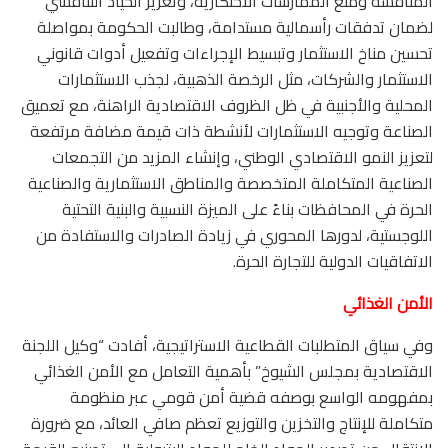
المنافسة ومنع الممارسات الاحتكارية، وتعزيز الحياد التنافسي
لضمان تدفقات رأسمالية مستدامة، وطالبت الحكومة بمواصلة
تحسين مناخ الاستثمار وتبسيط الإجراءات وتفعيل أدوات قانوني
الاستثمار والشركات، مثل الرخصة الذهبية، لجذب الاستثمارات
المحلية والأجنبية في ظل الظروف الاقتصادية الراهنة، مع تعميق
الصناعة وتوجيه الاستثمارات لأنشطة ذات قيمة مضافة مرتفعة
لتعزيز النمو الاقتصادي الوطني، وإنشاء المزيد من التجمعات
الصناعية المتكاملة المتخصصة والمناطق الاستثمارية والصناعية
الحرة في المحافظات بناءً على الميزة النسبية والبنية التحتية
اللوجستية، لدورها المحوري في زيادة الصادرات والاستفادة من
الاتفاقيات الدولية للتجارة الحرة.
الأمن الغذائي
وفي سياق المتطلبات القطاعية الاستراتيجية، أفادت “وكيل اللجنة
الاقتصادية بمجلس الشيوخ” بأهمية التعامل مع الأمن الغذائي
بمفهومه الواسع بوصفه قضية أمن قومي عبر منظومة
متكاملة للإنتاج والتخزين والتوزيع تعظم صافي العائد، مع ضرورة