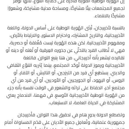
إن الهُوية الوطنية القوية قادرة على حماية التنوّع، لأنها تُوفّر
لجميع المجتمعات بيتًا مشتركًا، ومساحة مدنية مشتركة، وشعورًا
مشتركًا بالانتماء.
بالنسبة لأذربيجان، تُبنَى الهُوية الوطنية على أساس الدولة، واللغة
الأذربيجانية، والتاريخ المشترك، واحترام الدستور، والارتباط بالأرض،
ومفهوم الأذربيجانية. لكن هذه الهُوية ليست مُغْلقة أو حصرية،
فهي لا تُطالب الفرد بالتخلّي عن جذوره العِرقية أو لُغته أو دينه أو
تقاليده ليشعر بأنه أذربيجاني. من هنا ينبع التوازن. فاللغة
الأذربيجانية ورموز الدولة تُوحّد المجتمع، بينما يُثريه التنوّع الثقافي
والديني. يستطيع أي فرد من الليزجين، أو التاليش، أو الآفار، أو
الروس، أو اليهود، أو الجورجيين، أو الأوديين، أو أي فرد من أي
مجتمع آخر، الحفاظ على تراثه والشعور في الوقت نفسه بأنه جزء
من الهُوية الوطنية الأذربيجانية الأوسع. في فهمنا، الاندماج يعني
المشاركة في الحياة العامة، لا الاستيعاب.
وتضطلع الدولة بدورٍ هام في تحقيق هذا التوازن. فأذربيجان
جمهورية علمانية، وتُعامِل جميع الأديان على قدَم المساواة أمام