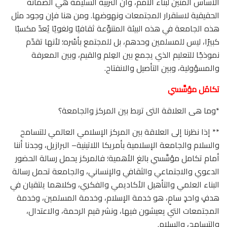
الأساس المتين لبناء الأمم، وأن التربية السليمة هي الضمانة
الحقيقية لاستقرار المجتمعات ونهوضها. ومن هنا فإن وجود مثل
هذه الجامعة في هذه البيئة المتنوِّعة ثقافيًا ولغويًا يُعدّ مكسبًا
كبيرًا، ليس للمسلمين وحدهم، بل للمجتمع بأسْره؛ لأنها تقدّم
نموذجًا للتعليم الذي يجمع بين العِلم والقيم، وبين المعرفة
والمسؤولية، وبين التأصيل والانفتاح.
تكامُل مؤسَّسي
*وما هى العلاقة التى تربط بين المركز والجامعة؟
** إذا نظرنا إلى العلاقة بين المركز الإسلامي العالمي للتسامح
والسلام والجامعة الإسلامية بأمريكا اللاتينية– البرازيل، وجدنا أننا
أمام تكامل مؤسَّسي بالغ الأهمية؛ فالمركز يحمل رسالة الحضور
الدعوي والاجتماعي والثقافي والإنساني، والجامعة تحمل رسالة
البناء العلمي والتأهيل الأكاديمي والفكري، وكلاهما يلتقيان في
هدفٍ واحدٍ سامٍ، هو خدمة الإسلام، وخدمة المسلمين، وخدمة
المجتمعات التي يعيشون فيها، ونشر قيم الرحمة، والاعتدال،
والتسامح، والسلام.