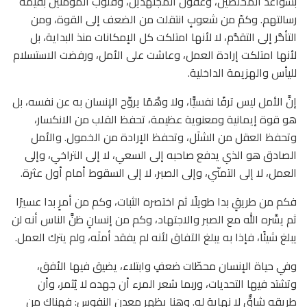
بسواعد المخلصين، وعقول المجتهدين، وقلوب المؤمنين بقيمة
رسالتهم. وكمّ من شعوبٍ انتقلت من الضعف إلى القوة، ومن
التأخُّر إلى التقدُّم، لا لأنها امتلكت كل الإمكانات منذ البداية، بل
لأنها امتلكت إرادة العمل، وعاشت على الأمل، ورفضت الاستسلام
لليأس والهزيمة الداخلية.
إنَّ الأمل ليس ترفًا نفسيًّا، ولا وهْمًا يروِّح الإنسان به عن نفسه، بل
هو قوة إيمانية ومعنوية عظيمة، تحفظ القلب من الانكسار،
وتحفظ العقل من الشلَل، وتحفظ الإرادة من الخمول. والأمل
الصادق هو الذي يدفع صاحبه إلى السعي، لا إلى التراخي، وإلى
العمل، لا إلى التمنّي، وإلى الصبر، لا إلى السقوط أمام أول عثرة.
فكم من طريقٍ بدا طويلًا ثم اختصره الثبات، وكم من أمرٍ بدا عسيرًا
ثم يسَّره الله مع الصبر والاجتهاد، وكم من إنسانٍ ظنَّ الناس أنه لن
يبلغ شيئًا، فإذا به يبلغ الآفاق لأنه لم يفقد أملَه، ولم يترك العمل.
وفي حياة الإنسان محطّات ضعفٍ وابتلاء، يضيق فيها الأفق،
وتشتد فيها التحديات، وربما شعر المرء أن جهده لا يُثمر، وأن
طريقه شاقٌّ لا نهاية له. وهنا يظهر معدن النفوس: فهناك من