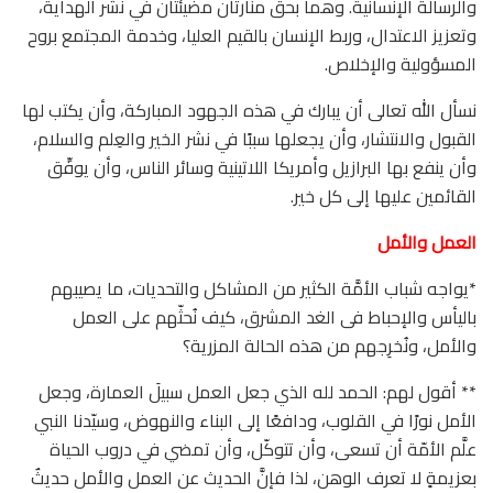
والرسالة الإنسانية. وهما بحق منارتان مضيئتان في نشر الهداية،
وتعزيز الاعتدال، وربط الإنسان بالقيم العليا، وخدمة المجتمع بروح
المسؤولية والإخلاص.
نسأل الله تعالى أن يبارك في هذه الجهود المباركة، وأن يكتب لها
القبول والانتشار، وأن يجعلها سببًا في نشر الخير والعِلم والسلام،
وأن ينفع بها البرازيل وأمريكا اللاتينية وسائر الناس، وأن يوفِّق
القائمين عليها إلى كل خير.
العمل والأمل
*يواجه شباب الأمَّة الكثير من المشاكل والتحديات، ما يصيبهم
باليأس والإحباط فى الغد المشرق، كيف نُحثّهم على العمل
والأمل، ونُخرِجهم من هذه الحالة المزرية؟
** أقول لهم: الحمد لله الذي جعل العمل سبيلَ العمارة، وجعل
الأمل نورًا في القلوب، ودافعًا إلى البناء والنهوض، وسيّدنا النبي
علَّم الأمّة أن تسعى، وأن تتوكّل، وأن تمضي في دروب الحياة
بعزيمةٍ لا تعرف الوهن، لذا فإنَّ الحديث عن العمل والأمل حديثٌ