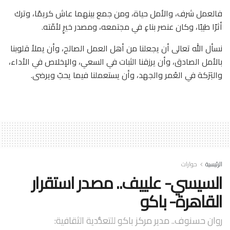
فالعمل شرف، والأمل حياة، ومن جمع بينهما عاش كريمًا، وترك
أثرًا طيبًا، وكان عنصر بناءٍ في مجتمعه، ومصدر خيرٍ لأمّته.
نسأل الله تعالى أن يجعلنا من أهل العمل الصالح، وأن يملأ قلوبنا
بالأمل الصادق، وأن يرزقنا الثبات في السعي، والإخلاص في الأداء،
والبَرَكة في العُمر والجهد، وأن يستعملنا فيما يحبّ ويرضى.
الرئيسية
حوارات
السيسي- علييف.. مصدر استقرار
القاهرة- باكو
روان حسنوف.. مدير مركز باكو للتعدُّدية الثقافية: