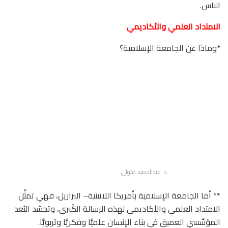
الناس.
الامتداد العلمي والأكاديمي
*وماذا عن الجامعة الإسلامية؟
د. عبدالحميد متولى
** أما الجامعة الإسلامية بأمريكا اللاتينية– البرازيل، فهي تمثِّل
الامتداد العلمي والأكاديمي لهذه الرسالة الكُبرى، وتجسّد البُعد
المؤسَّسي العميق في بناء الإنسان علميًّا وفكريًّا وتربويًّا.