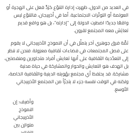
في العديد من الدول، ظهرت إدارة التنوّع كرَدِّ فعل على الهجرة أو
العولمة أو التوتّرات الاجتماعية. أما في أذربيجان، فالتنوّع ليس
واقعًا جديدًا اضطرت الدولة إلى “إدارته”، بل هو واقع قديم
تعايَش معه المجتمع لقرون.
ثمَّة فرق جوهري آخر يتمثّل في أن النموذج الأذربيجاني لا يقوم
على فصل المجتمعات في فضاءات ثقافية معزولة. فنحن لا ننظر
إلى التعدّدية الثقافية على أنها تعايش أفراد متجاورين ومنفصلين،
بل الهدف هو التعايش والحوار والمشاركة في حياة مدنية
مشتركة. قد يحتفظ أي مجتمع بهُويته الدينية والثقافية الخاصة،
ولكنه في الوقت نفسه جزء لا يتجزّأ من المجتمع الأذربيجاني
الأوسع.
وأضيف: إن
النموذج
الأذربيجاني
متوازن بين
التقاليد