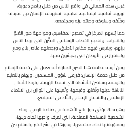
غرس هذه المعاني في واقع الناس من خلال برامج دعوية،
تربوية، ثقافية، اجتماعية، تعليمية، تستهدف الإنسان في عقيدته
وخُلُقه وسلوكه وصِلته بربِّه ومجتمعه.
كما يُسهم المركز في تصحيح المفاهيم، ومواجهة صور الغلوّ
والانحراف، وتقديم الخطاب الإسلامي المتَّزن الذي يربط الناس
بربِّهم، ويغرس فيهم مكارم الأخلاق، ويجعلهم عناصر بناءٍ وخيرٍ
واستقرار في الأوطان التي يعيشون فيها.
ومن أوجه عظمة هذا الصرح المبارك أنه يعمل على خدمة الإسلام
من خلال خدمة الإنسان؛ فيرعى شؤون المسلمين، ويهتم بالتعليم
والتوجيه، ويحتضن الأنشطة التي تحفظ الهُوية، وتربط الأجيال
الناشئة بدينها ولُغتها وقيمها، وتُعينها على التوازن بين الانتماء
الإسلامي والاندماج الإيجابي البنَّاء في المجتمع.
وهو بذلك يؤدّي دورًا بالغ الأهمية في صناعة الوعي، وبناء
الشخصية المسلمة المعتدلة، التي تعرف واجبها تجاه دينها،
ومسؤوليتها تجاه مجتمعها، ودورها في نشر الخير والسلام بين