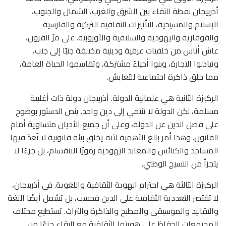
أذربيجان نقطة التقاء بين الشرق والغرب، الشمال والجنوب،
الإسلام والمسيحية، التأثيرات الثقافية التركية والفارسية
والقوقازية واليهودية والسلافية والأوروبية. على مرّ القرون،
عاش أناس من خلفيات عرقية ودينية مختلفة جنبًا إلى جنب،
وتبادلوا التجارة، وبنوا أحياءً مشتركة، وتقاسموا الحياة العامة،
مما خلق ذاكرة اجتماعية للتعايش.
الركيزة الثانية هي علمانية الدولة. أذربيجان دولة ذات أغلبية
مسلمة، لكن الدولة لا تنتمي إلى دين واحد. ينص الدستور بوضوح
على فصل الدين عن الدولة، وعلى أن جميع الأديان متساوية أمام
القانون. وهذا أمر بالغ الأهمية لأنه يخلق بيئة قانونية لا تُعدّ فيها
المساجد والكنائس والمعابد اليهودية رموزًا للانقسام، بل جزءًا لا
يتجزأ من النسيج الوطني.
الركيزة الثالثة هي احترام الهوية الثقافية واللغوية. في أذربيجان،
لا تقتصر التعددية الثقافية على الدين فحسب، بل تشمل أيضًا اللغة
والتقاليد والموسيقى والمطبخ والذاكرة والتراث. تستطيع مختلف
المجتمعات الحفاظ على هويتها الثقافية مع البقاء جزءًا من