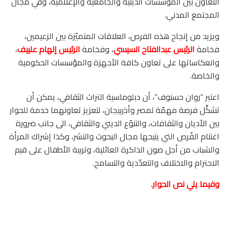
التعاون بين المؤسسات الدينية والجامعية والإعلامية، وفي مجال
المجتمع المدني.
ويزيد من إنجاح هذه الفرص، العلاقات المتميّزة بين الزعيمين،
فخامة
الرئيس عبدالفتاح السيسي
، وفخامة
الرئيس إلهام علييف
،
وانعكاساتها على تعاون كافة الأجهزة والمؤسسات الحكومية
والخاصة.
اعتبر “روان حسنوف”، أن دبلوماسية التراث الثقافي، يمكن أن
تشكِّل فرصة مهمّة لمصر وأذربيجان، لتعزيز تعاونهما خدمة للحوار
بين الأديان والثقافات، والتنوّع الديني والثقافي، الى جانب ضرورة
اغتنام الفُرص التي يتيحها مجال البحوث والنشر، وكذا إشراك المرأة
والشباب من أجل صون الذاكرة العائلية، وتربية الأطفال على قيم
الاحترام والاختلاف والتعدّدية والتسامح.
وفيما يلي نص الحوار.