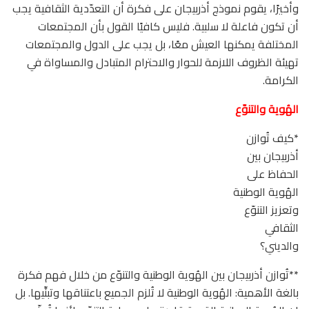
وأخيرًا، يقوم نموذج أذربيجان على فكرة أن التعدّدية الثقافية يجب
أن تكون فاعلة لا سلبية. فليس كافيًا القول بأن المجتمعات
المختلفة يمكنها العيش معًا، بل يجب على الدول والمجتمعات
تهيئة الظروف اللازمة للحوار والاحترام المتبادل والمساواة في
الكرامة.
الهُوية والتنوّع
*كيف تُوازن
أذربيجان بين
الحفاظ على
الهُوية الوطنية
وتعزيز التنوّع
الثقافي
والديني؟
**تُوازن أذربيجان بين الهُوية الوطنية والتنوّع من خلال فهم فكرة
بالغة الأهمية: الهُوية الوطنية لا تُلزم الجميع باعتناقها وتبنِّيها. بل