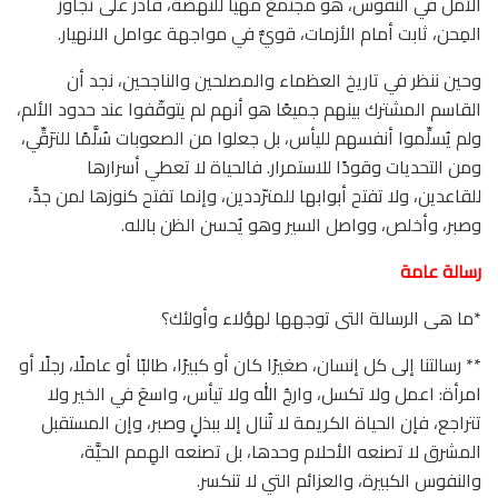
الأمل في النفوس، هو مجتمعٌ مهيَّأ للنهضة، قادر على تجاوز
المِحن، ثابت أمام الأزمات، قويٌّ في مواجهة عوامل الانهيار.
وحين ننظر في تاريخ العظماء والمصلحين والناجحين، نجد أن
القاسم المشترك بينهم جميعًا هو أنهم لم يتوقّفوا عند حدود الألم،
ولم يُسلِّموا أنفسهم لليأس، بل جعلوا من الصعوبات سُلَّمًا للترَقِّي،
ومن التحديات وقودًا للاستمرار. فالحياة لا تعطي أسرارها
للقاعدين، ولا تفتح أبوابها للمترّددين، وإنما تفتح كنوزها لمن جدَّ،
وصبر، وأخلص، وواصل السير وهو يُحسن الظن بالله.
رسالة عامة
*ما هى الرسالة التى توجهها لهؤلاء وأولئك؟
** رسالتنا إلى كل إنسان، صغيرًا كان أو كبيرًا، طالبًا أو عاملًا، رجلًا أو
امرأة: اعمل ولا تكسل، وارجُ الله ولا تيأس، واسعَ في الخير ولا
تتراجع، فإن الحياة الكريمة لا تُنال إلا ببذلٍ وصبر، وإن المستقبل
المشرق لا تصنعه الأحلام وحدها، بل تصنعه الهِمم الحيَّة،
والنفوس الكبيرة، والعزائم التي لا تنكسر.