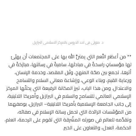
د. متولى فى احد الدروس بالمركز الاسلامى البرازيل
** من أعظم النِّعم التي يمتنُّ الله بها على المجتمعات أن يهيّئ
لها مؤسساتٍ راسخةً في مبادئها، ساميةً في رسالتها، مبارَكةً في
أثرها، تجمع بين صحّة المنهج، ونُبل المقصد، وخدمة الإنسان،
ورعاية القيم، وبناء الوعي، وإشاعة معاني السلام والتسامح
والاعتدال. ومن هذا الباب، تبرز المكانة الرفيعة التي يحتلّها المركز
الإسلامي العالمي للتسامح والسلام في البرازيل وأمريكا اللاتينية،
إلى جانب الجامعة الإسلامية بأمريكا اللاتينية– البرازيل، بوصفهما
من المؤسّسات الرائدة التي تحمل رسالة الإسلام في صفائه،
وتقدِّمه للعالم في صورته المشْرقة التي تقوم على الرحمة، العلم،
الحكمة، العدل، والتعاون على الخير.