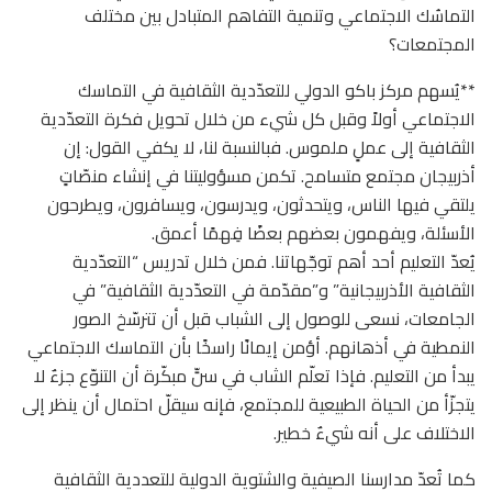
التماسُك الاجتماعي وتنمية التفاهم المتبادل بين مختلف
المجتمعات؟
**يُسهم مركز باكو الدولي للتعدّدية الثقافية في التماسك
الاجتماعي أولاً وقبل كل شيء من خلال تحويل فكرة التعدّدية
الثقافية إلى عملٍ ملموس. فبالنسبة لنا، لا يكفي القول: إن
أذربيجان مجتمع متسامح. تكمن مسؤوليتنا في إنشاء منصّاتٍ
يلتقي فيها الناس، ويتحدثون، ويدرسون، ويسافرون، ويطرحون
الأسئلة، ويفهمون بعضهم بعضًا فِهمًا أعمق.
يُعدّ التعليم أحد أهم توجّهاتنا. فمن خلال تدريس “التعدّدية
الثقافية الأذربيجانية” و”مقدّمة في التعدّدية الثقافية” في
الجامعات، نسعى للوصول إلى الشباب قبل أن تترسّخ الصور
النمطية في أذهانهم. أؤمن إيمانًا راسخًا بأن التماسك الاجتماعي
يبدأ من التعليم. فإذا تعلّم الشاب في سنٍّ مبكّرة أن التنوّع جزءٌ لا
يتجزّأ من الحياة الطبيعية للمجتمع، فإنه سيقلّ احتمال أن ينظر إلى
الاختلاف على أنه شيءٌ خطير.
كما تُعدّ مدارسنا الصيفية والشتوية الدولية للتعددية الثقافية