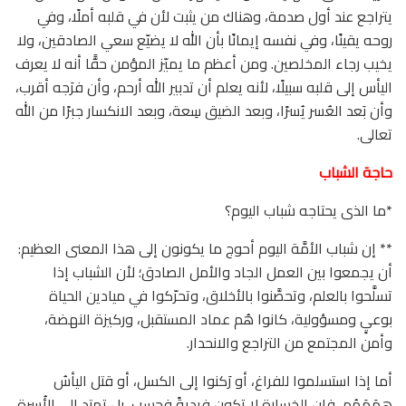
يتراجع عند أول صدمة، وهناك من يثبت لأن في قلبه أملًا، وفي
روحه يقينًا، وفي نفسه إيمانًا بأن الله لا يضيّع سعي الصادقين، ولا
يخيب رجاء المخلصين. ومن أعظم ما يميّز المؤمن حقًّا أنه لا يعرف
اليأس إلى قلبه سبيلًا، لأنه يعلم أن تدبير الله أرحم، وأن فرَجه أقرب،
وأن بَعد العُسر يُسرًا، وبعد الضيق سِعة، وبعد الانكسار جبرًا من الله
تعالى.
حاجة الشباب
*ما الذى يحتاجه شباب اليوم؟
** إن شباب الأمَّة اليوم أحوج ما يكونون إلى هذا المعنى العظيم:
أن يجمعوا بين العمل الجاد والأمل الصادق؛ لأن الشباب إذا
تسلَّحوا بالعلم، وتحصَّنوا بالأخلاق، وتحرّكوا في ميادين الحياة
بوعيٍ ومسؤولية، كانوا هُم عماد المستقبل، وركيزة النهضة،
وأمن المجتمع من التراجع والانحدار.
أما إذا استسلموا للفراغ، أو رَكنوا إلى الكسل، أو قتل اليأسُ
هِمَمَهُم، فإن الخسارة لا تكون فرديةً فحسب، بل تمتد إلى الأُسرة