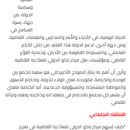
وسياسة
الدولة. من
جهة، يسود
التسامح في
الحياة اليومية، في الأحياء والأُسَر والمدارس والعلاقات الثقافية.
ومن جهة أخرى، تدعم الدولة هذا التقليد من خلال الحُكم
العلماني، والمساواة القانونية بين الأديان، وحماية التنوّع
الثقافي، ومؤسّسات مثل مركز باكو الدولي للتعدّدية الثقافية.
وأرى أن أهم ما يميّز النموذج الأذربيجاني هو سعيه للجمع بين
الوحدة والكرامة. فالوحدة تعني الولاء للدولة، واحترام الدستور،
والمواطنة المشتركة، والمسؤولية الجماعية. أما الكرامة فتعني
أن يشعر كل مجتمع بالاحترام في معتقداته وذاكرته ولغته وتراثه
الثقافي.
التماسُك الاجتماعي
*كيف يُسهِم مركز باكو الدولي للتعدّدية الثقافية في تعزيز