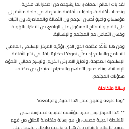
لقد بات العالم المعاصر، بما يشهده من اضطرابات فكرية،
وتحديات أخلاقية، وتحوّلات ثقافية متسارِعة، في حاجة ماسّة إلى
مؤسساتٍ واعيةٍ تُحسِن الجمع بين الأصالة والمعاصرة، بين الثبات
على القيم والانفتاح المسؤول على الواقع، بين الاعتزاز بالهُوية
وحُسن التفاعل مع المجتمع والإنسانية.
ومن هنا تتأكّد عظَمة الدور الذي يؤدّيه المركز الإسلامي العالمي
للتسامح والسلام؛ إذ يمثّل نموذجًا حضاريًا راقيًا في نشر الثقافة
الإسلامية الصحيحة، وتعزيز التعايش الكريم، وترسيخ معاني الأخوّة
الإنسانية، وبناء جسور التفاهم والاحترام المتبادل بين مختلف
مكوِّنات المجتمع.
رسالة متكاملة
*وما طبيعة ومنهج عمل هذا المركز والجامعة؟
** هذا المركز ليس مجرد مؤسَّسة تقليدية لممارسة بعض
الأنشطة الدينية فحسب، بل هو رسالة متكاملة تنطلق من فِهم
عميق للإسلام باعتباره دين هداية ورحمة وإصلاح، وتعمل على