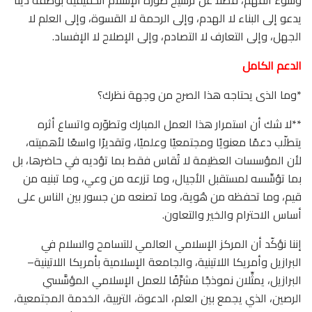
يدعو إلى البناء لا الهدم، وإلى الرحمة لا القسوة، وإلى العلم لا
الجهل، وإلى التعارف لا التصادم، وإلى الإصلاح لا الإفساد.
الدعم الكامل
*وما الذى يحتاجه هذا الصرح من وجهة نظرك؟
**لا شك أن استمرار هذا العمل المبارك وتطوّره واتساع أثره
يتطلّب دعمًا معنويًا ومجتمعيًا وعلميًا، وتقديرًا واسعًا لأهميته،
لأن المؤسسات العظيمة لا تُقاس فقط بما تؤديه في حاضرها، بل
بما تؤسِّسه لمستقبل الأجيال، وما تزرعه من وعي، وما تبنيه من
قيم، وما تحفظه من هُوية، وما تصنعه من جسور بين الناس على
أساس الاحترام والخير والتعاون.
إننا نؤكّد أن المركز الإسلامي العالمي للتسامح والسلام في
البرازيل وأمريكا اللاتينية، والجامعة الإسلامية بأمريكا اللاتينية–
البرازيل، يمثِّلان نموذجًا مشرِّفًا للعمل الإسلامي المؤسَّسي
الرصين، الذي يجمع بين العلم، الدعوة، التربية، الخدمة المجتمعية،