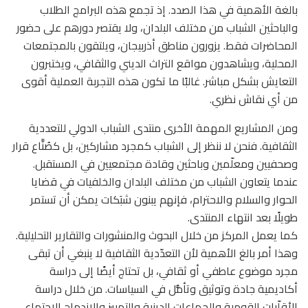
بالغة الأهمية في هذا الصدد. إذ تجمع هذه البرامج الطلاب
والباحثين الشباب من مختلف البلدان، ولا يقتصر دورهم على حضور
المحاضرات فقط. يزورون مناطق أذربيجان، ويلتقون بالمجتمعات
المحلية، ويشاهدون مواقع التراث الديني والثقافي، ويختبرون
التعايش بشكل مباشر. غالبًا ما تكون هذه التجربة العملية أقوى
من أي نقاش نظري.
ومن المشاريع المهمة الأخرى منتدى الشباب الدولي للتعددية
الثقافية. فنحن لا ننظر إلى الشباب كمجرد مشاركين، بل كصُنَّاع قرار
وصحفيين ومعلّمين وباحثين وقادة مجتمعيين في المستقبل.
عندما يتعاون الشباب من مختلف البلدان والخلفيات في قضايا
الحوار والسلام والاحترام، فإنهم يبنون شبَكات يمكن أن تستمر
طويلًا بعد انتهاء المنتدى.
كما يعمل المركز من خلال البحوث والمنشورات والتقارير التحليلية.
وهذا أمر بالغ الأهمية لأن التعدّدية الثقافية لا ينبغي أن تبقى
مجرد موضوع عاطفي أو ثقافي، بل تحتاج أيضًا إلى دراسة
أكاديمية جادة وتوثيق وتأمُّل في السياسات. من خلال دراسة
الأقلّيات القومية والجماعات الدينية والتمييز والاندماج الاجتماعي