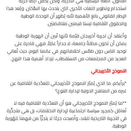
القانون. اللغة الرسمية هي الأذرية، ولكن يُكْفل أيضاً حرية
استخدام وتطوير اللغات الأخرى التي يتحدث بها السُّكان. ويُعد هذا
الإطار القانوني بالغ الأهمية لأنه يُظهر أن الوحدة الوطنية
والحقوق الثقافية ليستا قيمتين متناقضتين.
وأعتقد أن تجربة أذربيجان قيّمة لأنها تُبين أن الهوية الوطنية
يمكن أن تكون مظلةً جامعة، لا جداراً عازلاً. فهي قادرة على
توحيد الناس دون طمْس اختلافاتهم. في عالمنا اليوم، حيث تُعاني
العديد من المجتمعات من الاستقطاب، تزداد أهمية هذا النهج.
النموذج الأذربيجاني
*برأيكم، ما الذي يُميّز النموذج الأذربيجاني للتعدّدية الثقافية عن
غيره من المناهج الدولية لإدارة التنوع؟
**ما يُميّز النموذج الأذربيجاني هو أن التعدّدية الثقافية فيه لا
تُعامَل كمجرد سياسة اجتماعية لإدارة الاختلافات، بل هي متجذِّرة
في التجربة التاريخية للبلاد، وأصبحت جزءًا لا يتجزَّأ من فهمنا للهُوية
الوطنية.