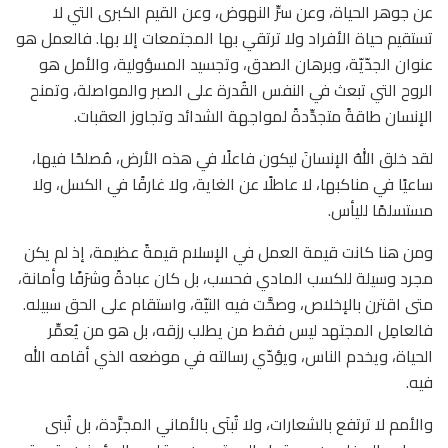
عن جوهر الحياة، وعن سرِّ النهوض، وعن القيم الكبرى التي لا
تستقيم حياة الأفراد ولا ترتقي بها المجتمعات إلا بها. فالعمل هو
عنوان الجدّيّة، وبرهان الصدق، وتجسيد المسؤولية، والأمل هو
الروح التي تبعث في النفس القُدرة على الصبر والمواصلة، وتمنح
الإنسان طاقةً متجدِّدةً لمواجهة الشدائد وتجاوز العقبات.
لقد خلق اللهُ الإنسانَ ليكون فاعلًا في هذه الأرض، مُصلحًا فيها،
ساعيًا في مناكبها، لا عاطلًا عن الغاية، ولا غارقًا في الكسل، ولا
مستسلمًا لليأس.
ومن هنا كانت قيمة العمل في الإسلام قيمةً عظيمة، إذ لم يكن
مجرد وسيلة للكسب المادي فحسب، بل كان عبادةً وشرَفًا وأمانة،
متى اقترن بالإخلاص، وصحَّت فيه النيّة، واستقام على الحق سبيله.
فالعامِل المجتهد ليس فقط من يطلب رزقه، بل هو من يُعمِّر
الحياة، ويخدم الناس، ويؤدّي رسالته في موضعه الذي أقامه الله
فيه.
والأمم لا ترتفع بالشعارات، ولا تُبنَى بالأماني المجرَّدة، بل تُبنى