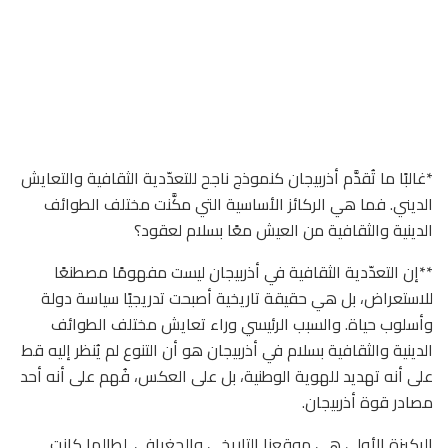
*غالبًا ما تُقدَّم أذربيجان كنموذج ناجح للتعدّدية الثقافية والتعايش
الديني. فما هي الركائز الأساسية التي مكَّنت مختلف الطوائف
الدينية والثقافية من العيش معًا بسلام لعقود؟
**إن التعدّدية الثقافية في أذربيجان ليست مفهومًا مصطنعًا
للاستعراض، بل هي حقيقة تاريخية أصبحت تدريجيًا سياسة دولة
وأسلوب حياة. والسبب الرئيسي وراء تعايش مختلف الطوائف
الدينية والثقافية بسلام في أذربيجان هو أن التنوع لم يُنظر إليه قط
على أنه تهديد للهوية الوطنية، بل على العكس، فُهم على أنه أحد
مصادر قوة أذربيجان.
الركيزة الأولى هي موقعنا التاريخي والجغرافي. لطالما كانت