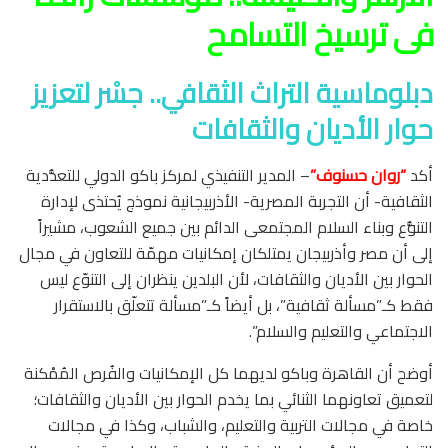
فى ترسيخ التسامح
دبلوماسية التراث الثقافي.. جسْر لتعزيز
حوار الأديان والثقافات
أكد
“روان حسنوف”
– المدير التنفيذي لمركز باكو الدولي للتعدُّدية
الثقافية- أن التجربة المصرية- الأذربيجانية نموذج يُحتذى لإدارة
التنوُّع وبناء السلام المجتمعى الدائم بين جميع الشعوب، مشيراً
إلى أن مصر وأذربيجان يمتلكان إمكانيات مهمّة للتعاون في مجال
الحوار بين الأديان والثقافات، لأن البلدين ينظران إلى التنوّع ليس
فقط كـ”مسألة ثقافية”، بل أيضاً كـ”مسألة تتعلّق بالاستقرار
الاجتماعي والتعليم والسلام”.
أوضح أن القاهرة وباكو لديهما كل الإمكانيات والفُرص المُمْكنة
لتعميق تعاونهما الثنائي بما يخدم الحوار بين الأديان والثقافات؛
خاصة في مجالات التربية والتعليم، والشباب، وكذا في مجالات