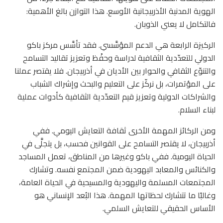
الهوية المدنية الأذربيجانية الأوسع. هذا التوازن بالغ الأهمية:
فالتكامل لا يعني الذوبان.
الركيزة الرابعة هي الدعم المؤسَّسي. فقد تأسَّس مركز باكو
الدولي للتعدّدية الثقافية لدراسة وحفْظ وتعزيز تقاليد التسامح
والتنوّع الثقافي والحوار بين الأديان في أذربيجان. فلا يقتصر عملنا
على المؤتمرات، بل نركّز على التعليم والبحث وإشراك الشباب
والشراكات الدولية وتعزيز قيم التعدّدية الثقافية كأدوات عملية
لبناء السلام.
ومن الركائز المهمة الأخرى ثقافة التعايش اليومي. ففي
أذربيجان، لا يقتصر التسامح على القوانين فحسب، بل يتجلَّى في
الحياة اليومية. ففي باكو وغيرها من المناطق، تعمل المساجد
والكنائس والمعابد اليهودية ضمن المجتمع نفسه. وتشارك
المجتمعات المسلمة واليهودية والمسيحية في الحياة العامة،
وغالبًا ما تتشارك لحظاتها المهمة. هذا البُعد الإنساني هو
الأساس الحقيقي للتعايش السلمي.