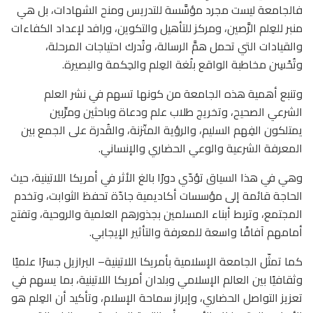
فالجامعة ليست مجرد مؤسَّسة للتدريس ومنح الشهادات، بل هي
منبر للعِلم الرَّصين، ومركز للتأهيل والتكوين، ورافد لإعداد الكفاءات
والقيادات التي تحمل همَّ الرسالة، وتُدرك احتياجات المرحلة،
وتُحْسِن مخاطبة الواقع بلُغة العِلم والحِكمة والبصيرة.
وتنبع أهمية هذه الجامعة من كونها تسهم في نشر العلم
الشرعي الصحيح، وتخريج طلاب علم ودعاة وباحثين ومرِّبين
يمتلكون الفِهم السليم، والرؤية المتّزنة، والقُدرة على الجمع بين
المعرفة الشرعية والوعي الحضاري والإنساني.
وهي في هذا السياق تؤدّي دورًا بالغ الأثر في أمريكا اللاتينية، حيث
الحاجة قائمة إلى مؤسسات أكاديمية جادّة تحفظ الثوابت، وتخدم
المجتمع، وتربط أبناء المسلمين بجذورهم العلمية والروحية، وتفتح
أمامهم آفاقًا واسعة للمعرفة والتأثير الإيجابي.
كما تمثّل الجامعة الإسلامية بأمريكا اللاتينية– البرازيل جسرًا علميًا
وثقافيًا بين العالم الإسلامي وبلدان أمريكا اللاتينية، بما يسهم في
تعزيز التواصل الحضاري، وإبراز سماحة الإسلام، وتأكيد أن العِلم هو