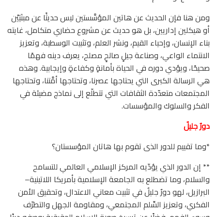
ومن هنا فإن الحديث عن هاتين المؤسَّستين ليس حديثًا عن مبنَيَيْن
أو هيكلين إداريين، بل هو حديث عن مشروع حضاري متكامل، غايته
بناء الإنسان، وإحياء القيم، ونشر العلم، وتثبيت الوسطية، وتعزيز
الانتماء الواعي، وصناعة جيلٍ صالحٍ مصلح، يعرف دينه فهمًا
صحيحًا، ويؤدي دوره في الحياة بأمانةٍ وكفاءةٍ وإيجابية. وهذه
هي الرسالة الكبرى التي يحتاجها عصرنا، وتحتاجها أمَّتنا، وتحتاجها
المجتمعات متعدّدة الثقافات التي تتطلّع إلى نماذج مضيئة في
الفكر والسلوك والمؤسسات.
دورٌ جليلٌ
*وما تقييم للدور الذى تقوم بها هاتان المؤسستان؟
** إن الدور الذي يؤدّيه المركز الإسلامي العالمي للتسامح
والسلام، وما تضطلع به الجامعة الإسلامية بأمريكا اللاتينية–
البرازيل، لهو دورٌ جليلٌ في تثبيت معاني الاعتدال، وتحقيق الأمن
الفكري، وتعزيز السِّلم المجتمعي، ومقاومة الجهل والتطرّف
وسوء الفهم، فضلًا عن ترسيخ صورة الإسلام الحقيقية بوصفه دينًا