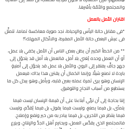
والمجتمع والأمّة بأسْرها.
اقتران الأمل بالعمل
*فى مقابل حالة اليأس والإحباط، نجد صورة معاكسة تماما، تتمثَّل
فى عيش البعض حالة الأمل المفرط، والاتّكال المهلك؟!
** من الخطأ الكبير أن يظن بعض الناس أن الأمل يكفي بلا عمل،
أو أن العمل وحده يُغني بلا أمل. فالعمل بلا أمل قد يتحوّل إلى
جهدٍ جافٍّ يفتقر إلى الروح، والأمل بلا عمل قد يتحوّل إلى أُمنيةٍ
باردة لا تصنع شيئًا. وإنما الكمال أن يقترن هذا بذاك: فيعمل
الإنسان وهو يرى ثمرة عمله بعين قلبه، ويأمل وهو يبذل كل ما
يستطيع من أسباب النجاح والتوفيق.
إننا بحاجة إلى أن نربِّي أبناءنا على أن قيمة الإنسان ليست فيما
يتمنّى، بل فيما يصنع، وليست فيما يقول، بل فيما يُقدِّم، وليست
فيما ينتظر من الآخرين، بل فيما يبادر به من خير ونفع وإصلاح.
فالمجتمع الذي يقدِّس العمل، ويحترم أهل الجدِّ والإنتاج، ويزرع