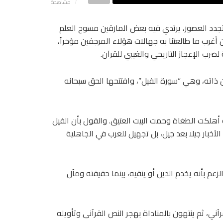
مشاهدة
 بتجدد العصور، يرتدي فيه بعض المارقين مسوح العلم
غرب ما طالعتنا به جهالات هؤلاء المرجفين مؤخراً،
ضرب الإعجاز التاريخي والغيبي للقرآن.
 ذاته، وهي “سورة الفيل”، وافتتحها الحق سبحانه
أهلكت الطغاة وحمت البيت العتيق. والقول بأن الفيل
خبار جيلا بعد جيل، بل تجهيل للعرب في الجاهلية
 بأنه يخدم الدين أو ينقيه، بينما حقيقته ومآل
، ثم ينتهون بالمناداة بهجر النص القرآنى وتأويله