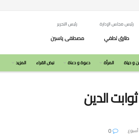
رئيس مجلس الإدارة
رئيس التحرير
طارق لطفي
مصطفى ياسين
ن و حياة
المرأة
دعوة و دعاة
نبض القراء
المزيد
وابت الدين
0
أسبوع