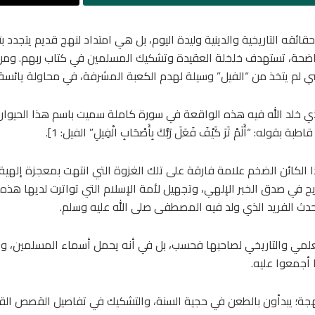
قائقه التاريخية والدينية وليدة اليوم، بل هي امتداد لنهج قديم يتجدد
واضحة، تستهدف خلخلة العقيدة وتشكيك المسلمين في كتاب ربهم. ومن أ
شي لم يتخذ من “الفيل” وسيلة لهدم الكعبة المشرفة، في محاولة يائسة ل
لذي خلد الله فيه هذه الواقعة في سورة كاملة سميت باسم هذا الحيوان
“أَلَمْ تَرَ كَيْفَ فَعَلَ رَبُّكَ بِأَصْحَابِ الْفِيلِ” الفيل: 1].
الكائن الضخم علامة فارقة على تلك الغزوة التي انتهت بمعجزة إلهية 
ي صدق الخبر الإلهي، وتجهيل لأمة الإسلام التي تواترت لديها هذه الأ
الحدث الفريد الذي ولد فيه المصطفى صلى الله عليه وسلم.
ي والتاريخي لصاحبها فحسب، بل في أنه يحمل أسماء المسلمين، والزعم
أجمعوا عليه.
؛ يبدأون بالطعن في حجية السنة، والتشكيك في تفاصيل القصص القرآني