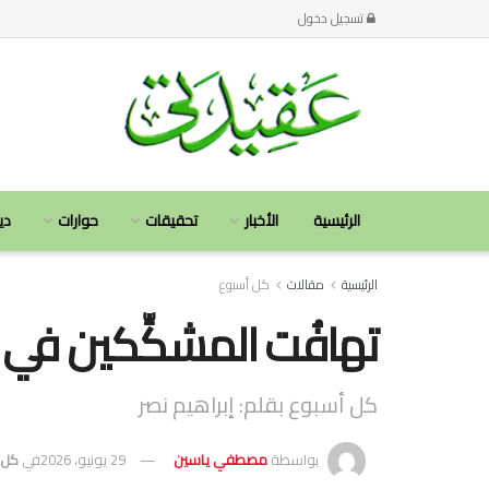
تسجيل دخول
الرئيسية
الأخبار
تحقيقات
حوارات
دي
الرئيسية
مقالات
كل أسبوع
تهافُت المشكِّكين في ث
كل أسبوع بقلم: إبراهيم نصر
بواسطة
مصطفي ياسين
29 يونيو، 2026
في
كل 