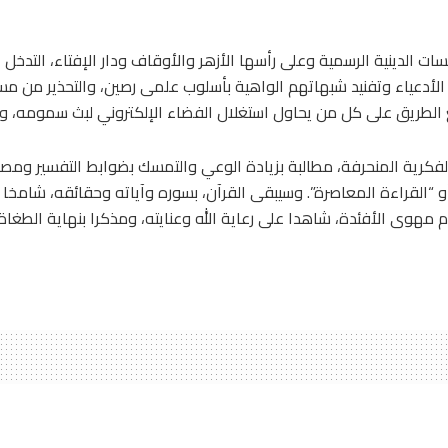
 الدينية الرسمية وعلى رأسها الأزهر والأوقاف ودار الإفتاء، التدخل
الأدعياء وتفنيد شبهاتهم الواهية بأسلوب علمى رصين، والتحذير من م
ع الطريق على كل من يحاول استغلال الفضاء الإلكتروني لبث سمومه، وت
كرية المنحرفة، مطالبة بزيادة الوعي والتمسك بضوابط التفسير ومصادر 
 “القراءة المعاصرة”. وسيبقى القرآن، بسوره وآياته وحقائقه، شامخا 
حرام مهوى الأفئدة، شاهدا على رعاية الله وعنايته، ومذكرا بنهاية الط