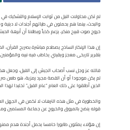
لم تكن محاولات النيل من ثوابت الإسلام والتشكيك في ح
والبحث، بينما هم يحملون في طياتهم أجندات لا دينية 
خروج صوت قبيح منكر، يزعم كذباً وبطلانا أن أبرهة الحب
إن هذا الإنكار الساذج يصطدم مباشرة بصريح القرآن، ا
بتقرير تاريخى معجز ويقيني يخاطب فيه نبيه والمؤمنين قاطبة بقوله: 
فالله عز وجل نسب أصحاب الجيش إلى الفيل، وجعل هذا 
لم يكن موجودا أو أن القصة مجرد رمزية، هو طعن صريح ف
الذين أطلقوا على ذلك العام “عام الفيل” تخليدا لهذا 
والخطورة في مثل هذه الترهات لا تكمن في الجهل العلم
قوله ينضح بالمروق والخروج عن جماعة المسلمين وما 
إن هؤلاء يمثلون طابورا خامسا يحمل أجندة هدم ممنهجة