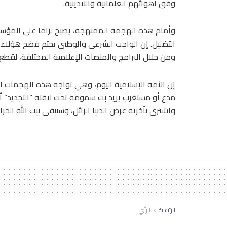
وفق أهوائهم العلمانية واللادينية.
وأمام هذه الهجمة الممنهجة، يصبح لزاما على المؤسسات
التضليل. إن الواجب الشرعى والوطنى يحتم فضح هؤلاء 
ومن خلال البرامج والمنصات الإعلامية المختلفة، لقط
إن الأمة الإسلامية اليوم، وهي تواجه هذه الهجمات الف
مدع أو مستغرب يريد بث سمومه تحت لافتة “التجديد” أو
واشترى بآخرته عرض الدنيا الزائل، وسيبقى بيت الله ال
الرئيسية
الرأي