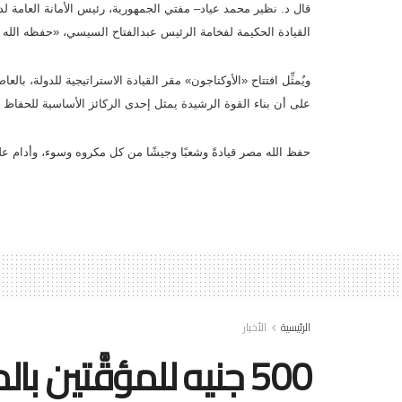
قال د. نظير محمد عياد
–
مفتي الجمهورية، رئيس الأمانة العامة لدو
القيادة الحكيمة لفخامة الرئيس عبدالفتاح السيسي، «حفظه الله 
ويُمثِّل افتتاح «الأوكتاجون» مقر القيادة الاستراتيجية للدولة
على أن بناء القوة الرشيدة يمثل إحدى الركائز الأساسية للحفاظ 
حفظ الله مصر قيادةً وشعبًا وجيشًا من كل مكروه وسوء، وأدام عليها ن
الرئيسية
الأخبار
500 جنيه للمؤقَّتين بالمؤسسات الصحفية القومية