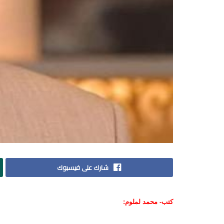
شارك على فيسبوك
كتب- محمد لملوم: