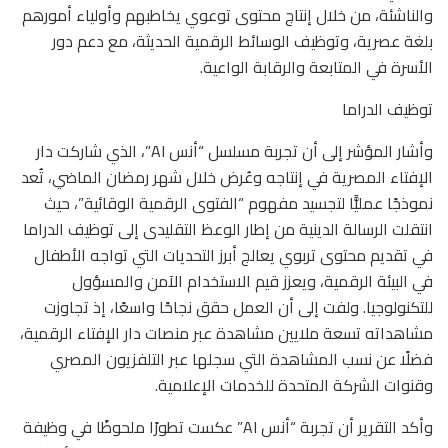
والناشئة، من خلال إنتاج محتوى توعوي يخاطبهم وأولياء أمورهم
بلغة عصرية، وتوظيف الوسائط الرقمية الحديثة، مع دعم دور
الأسرة في المتابعة والرقابة الواعية.
توظيف الدراما
وأشار المؤشر إلى أن تجربة مسلسل “أنس AI”، الذي شاركت دار
الإفتاء المصرية في إنتاجه وعُرض خلال شهر رمضان الماضي، تُعد
نموذجًا عمليًّا لتجسيد مفهوم “الفتوى الرقمية الوقائية”، حيث
انتقلت الرسالة الدينية من إطار الوعظ التقليدى إلى توظيف الدراما
في تقديم محتوى تربوي يعالج أبرز التحديات التي تواجه الأطفال
في البيئة الرقمية، ويعزز قيم الاستخدام الآمن والمسؤول
للتكنولوجيا. ولفت إلى أن العمل حقق نجاحًا واسعًا، إذ تجاوزت
مشاهداته تسعة ملايين مشاهدة عبر منصات دار الإفتاء الرقمية،
فضلًا عن نسب المشاهدة التي سجلها عبر التلفزيون المصري
وقنوات الشركة المتحدة للخدمات الإعلامية.
وأكد التقرير أن تجربة “أنس AI” عكست تطورًا ملحوظًا في وظيفة