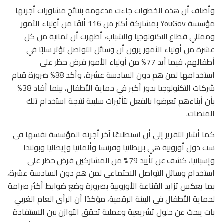
وأضاف أن هذه الخطوات جاءت مدعومة بنتائج مشاورات أجرتها
مؤسسة YouGov بمشاركة أكثر من 116 ألفًا من أولياء الأمور
وممثلي قطاع التكنولوجيا والشباب، أظهرت أن ثمانية من كل
عشرة من أولياء الأمور يرون أن وسائل التواصل تؤثر سلبًا في
أطفالهم، فيما أيد 77% من أولياء الأمور فرض حظر على
استخدامها لمن هم دون السادسة عشرة، وأكد 88% ضرورة قيام
شركات التكنولوجيا بدور أكبر في حماية الأطفال، بينما أفاد 38%
بأن أبناءهم تعرضوا بالفعل لتأثيرات سلبية نتيجة استخدام تلك
المنصات.
كما أشار التقرير إلى أن استطلاعًا آخر أجرته المؤسسة نفسها فى
ست دول أوروبية هي بريطانيا وفرنسا وألمانيا وإيطاليا وبولندا
وإسبانيا، كشف عن تأييد 79% من المشاركين فرض حظر على
استخدام وسائل التواصل الاجتماعي لمن هم دون السادسة عشرة،
بما يعكس تزايد القناعة الأوروبية بضرورة وضع ضوابط أكثر صرامة
لحماية الأطفال في البيئة الرقمية، مؤكدًا أن الرأي العام الغربي
بات يبحث عن حلول تشريعية وعملية تحقق التوازن بين الاستفادة