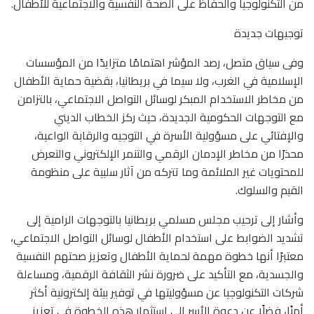
من التكنولوجيا والحفاظ على الصحة النفسية والاجتماعية للأطفال.
توجيهات جديدة
وفى سياق متصل، رصد المؤشر اهتمامًا متزايدًا من المؤسسات
الإسلامية في الغرب، ولا سيما في بريطانيا، بقضية حماية الأطفال
من مخاطر الاستخدام المبكر لوسائل التواصل الاجتماعي، بالتزامن
مع التوجهات الحكومية الجديدة، حيث ركز الخطاب الديني
والإفتائي على مسؤولية الأسرة في التوجيه والرقابة الواعية،
محذرًا من مخاطر الإدمان الرقمي والتنمر الإلكتروني والتعرض
للمحتويات غير الملائمة وما تتركه من آثار سلبية على منظومة
القيم والسلوك.
وأشار إلى ترحيب مجلس مسلمي بريطانيا بالتوجهات الرامية إلى
تشديد الضوابط على استخدام الأطفال لوسائل التواصل الاجتماعي،
معتبرًا أنها خطوة مهمة لحماية الأطفال وتعزيز صحتهم النفسية
والجسدية، مع التأكيد على ضرورة نشر الثقافة الرقمية، ومساءلة
شركات التكنولوجيا عن مسؤوليتها في توفير بيئة إلكترونية أكثر
أمنًا، فضلًا عن دعوة الأسر إلى استثمار هذه الخطوة في تعزيز