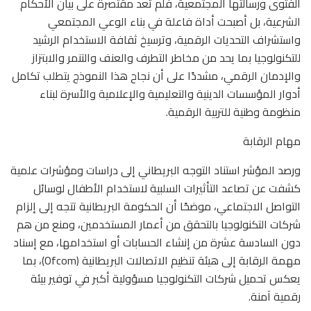
الفتوى ورسالتها المجتمعية، فلم تعد مقتصرة على بيان الأحكام
الشرعية، بل أصبحت أداة فاعلة في بناء الوعي المجتمعي
واستشراف التحديات الرقمية، وترسيخ ثقافة الاستخدام الرشيد
للتكنولوجيا بما يحد من مخاطر التطرف والعنف والتنمر والابتزاز
والإدمان الرقمي، مشددًا على أن نجاح هذا النموذج يتطلب تكامل
أدوار المؤسسات الدينية والتعليمية والإعلامية والأسرة لبناء
منظومة وطنية للتربية الرقمية.
مهام الرقابة
ورصد المؤشر استناد التوجه البريطاني إلى دراسات ومؤشرات علمية
كشفت عن تصاعد التأثيرات السلبية لاستخدام الأطفال لوسائل
التواصل الاجتماعي، موضحًا أن الحكومة البريطانية تتجه إلى إلزام
شركات التكنولوجيا بالتحقق من أعمار المستخدمين، ومنع من هم
دون السادسة عشرة من إنشاء الحسابات أو استخدامها، مع إسناد
مهمة الرقابة إلى هيئة تنظيم الاتصالات البريطانية (Ofcom)، بما
يعكس تحميل شركات التكنولوجيا مسؤولية أكبر في توفير بيئة
رقمية آمنة.