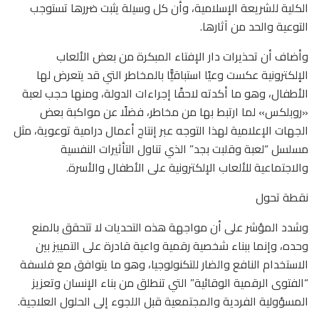
الكلية للشريعة الإسلامية، وأن كل وسيلة يثبت ضررها تستوجب
التوعية والحد من آثارها.
وأضاف أن تحذيرات دار الإفتاء المبكرة من بعض الألعاب
الإلكترونية عكست وعيًا استباقيًّا بالمخاطر التي قد يتعرض لها
الأطفال، وهو ما أكدته لاحقًا إجراءات الدولة، ومنها حجب لعبة
«روبلكس» لما ارتبط بها من مخاطر، فضلًا عن مواكبة بعض
الجهات الإعلامية لهذا التوجه عبر إنتاج أعمال درامية توعوية، مثل
مسلسل “لعبة وقلبت بجد” الذي تناول التأثيرات النفسية
والاجتماعية للألعاب الإلكترونية على الأطفال والأسرة.
نقطة تحول
وشدد المؤشر على أن مواجهة هذه التحديات لا تتحقق بالمنع
وحده، وإنما ببناء شخصية رقمية واعية قادرة على التمييز بين
الاستخدام النافع والضار للتكنولوجيا، وهو ما يتوافق مع فلسفة
“الفتوى الرقمية الوقائية” التي تنطلق من بناء الإنسان وتعزيز
المسؤولية الفردية والمجتمعية قبل اللجوء إلى الحلول العلاجية.