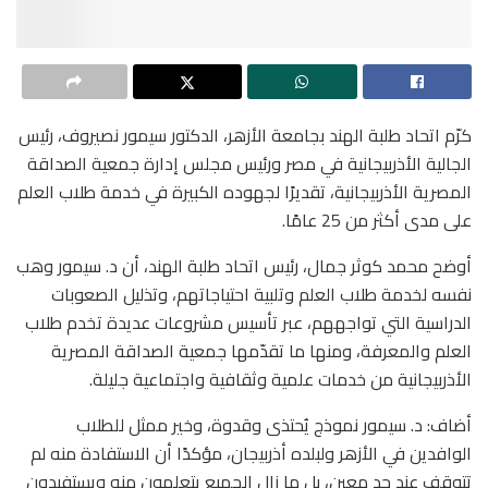
كرّم اتحاد طلبة الهند بجامعة الأزهر، الدكتور سيمور نصيروف، رئيس
الجالية الأذربيجانية في مصر ورئيس مجلس إدارة جمعية الصداقة
المصرية الأذربيجانية، تقديرًا لجهوده الكبيرة في خدمة طلاب العلم
على مدى أكثر من 25 عامًا.
أوضح محمد كوثر جمال، رئيس اتحاد طلبة الهند، أن د. سيمور وهب
نفسه لخدمة طلاب العلم وتلبية احتياجاتهم، وتذليل الصعوبات
الدراسية التي تواجههم، عبر تأسيس مشروعات عديدة تخدم طلاب
العلم والمعرفة، ومنها ما تقدّمها جمعية الصداقة المصرية
الأذربيجانية من خدمات علمية وثقافية واجتماعية جليلة.
أضاف: د. سيمور نموذج يُحتذى وقدوة، وخير ممثل للطلاب
الوافدين في الأزهر ولبلده أذربيجان، مؤكدًا أن الاستفادة منه لم
تتوقف عند حد معين، بل ما زال الجميع يتعلمون منه ويستفيدون