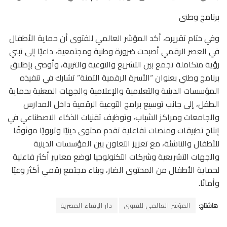
برنامج وطنى
وفي ختام تقريره، أكد المؤشر العالمي للفتوى أن حماية الأطفال
في العصر الرقمي أصبحت ضرورة وطنية ومجتمعية، داعيًا إلى تبني
رؤية متكاملة تجمع بين التشريع والتوعية والتربية، وأوصى بإطلاق
برنامج وطني بعنوان “الأسرة الرقمية الآمنة” تشارك في تنفيذه
المؤسسات الدينية والتعليمية والإعلامية والجهات المعنية بحماية
الطفل، إلى جانب توسيع برامج التوعية الرقمية داخل المدارس
والجامعات ومراكز الشباب، وتوظيف تقنيات الذكاء الاصطناعي في
إنتاج تطبيقات ومنصات تفاعلية تقدم محتوى دينيًا وتربويًا موثوقًا
للأطفال والناشئة، مع تعزيز التعاون بين المؤسسات الدينية
والجهات التشريعية وشركات التكنولوجيا لوضع معايير أكثر فاعلية
لحماية الأطفال من المحتوى الضار، وبناء مجتمع رقمي أكثر وعيًا
وأمانًا.
هاشتاج:
المؤشر العالمي للفتوى
دار الإفتاء المصرية