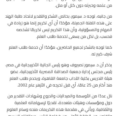
من علمه وخبرته دون كلل أو ملل.
من جانبه، توجه د. سيمور، بخالص الشكر والتقدير لاتحاد طلبة الهند
على هذه اللفتة الجميلة، مؤكدًا أن أي تكريم إنما هو زيادة في
المهام والمسؤولية، وأن هذا التكريم ليس تكريمًا لشخصه
فحسب، بل لكل من يسعى لخدمة طلاب العلم.
كما توجه بالشكر لجميع الحاضرين، مؤكدًا أن خدمة طلاب العلم
شرف كبير له.
يذكر أن د. سيمور نصيروف وهو رئيس الجالية الأذربيجانية في مصر،
رئيس مجلس إدارة جمعية الصداقة المصرية الأذربيجانية، عضو
هيئة التدريس بكلية الآداب جامعة القاهرة، ويخدم طلاب العلم
منذ أكثر من 25 عامًا، أي قبل تخرجه في الأزهر عام 2002.
نال عددًا من الأوسمة والميداليات والدروع وشهادات التقدير من
دول ومؤسسات وهيئات متعددة، تقديرًا لإسهاماته العلمية
والثقافية. ويأتي في مقدمة هذه التكريمات منحه وسام العلوم
والفنون من الطبقة الأولى من فخامة الرئيس عبدالفتاح السيسي،