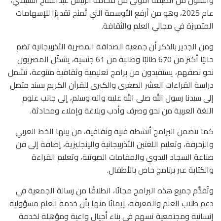
عام 2025، وهو من أرفع الأوسمة التي تُمنح تقديرًا للإسهامات
المتميزة في مجالي العلم والثقافة.
ومن الجدير بالذكر أن جمعية الصداقة المصرية الأذربيجانية تضم
حاليًا أكثر من 670 طالبًا وطالبة من 61 جنسية، يشكّل المصريون
نحو نصفهم، يستفيدون من برامج تعليمية وثقافية متنوعة، تشمل
دراسة القراءات العشر الصغرى والكبرى للقرآن الكريم بسند متصل
إلى سيدنا رسول الله صلى الله عليه وآله وسلم، إلى جانب علوم
اللغة العربية من نحو وصرف وأدب وبلاغة وإملاء ومحادثة.
كما تتضمن البرامج أنشطة فنية وثقافية، من بينها الخط العربي
والزخرفة، وتعليم اللغتين الأذربيجانية والإنجليزية، إضافة إلى فن
صناعة السجاد اليدوي والمقامات الصوتية، وتعليم القراءة
والكتابة عبر برنامج خاص بالأطفال.
وتُقدَّم جميع هذه البرامج مجانًا، انطلاقًا من رسالة الجمعية في
دعم طلاب العلم والمعرفة، إيمانًا منها بأن خدمة العلم مسؤولية
إنسانية ومجتمعية تسهم في بناء أجيال واعية ومؤهلة لخدمة