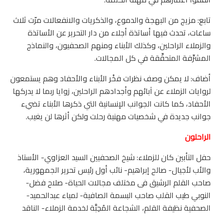
تابع: مزيج من البهجة والدموع، والذكريات والانفعالات مرّت ثلاث
ساعات، تحدث فيها أساتذة أجلاء من دار التحرير عن الأساتذة
والزملاء الراحلين، وكذلك الأبناء ومنهم الصحفيون، والنماذج
المشرِّفة المتحقِّقة في كل المجالات.
أضاف: لا يمكن وصف نظرات فخْر الأبناء والأحفاد وهم يستمعون
لروايات الزملاء عن آبائهم وأجدادهم الراحلين، زوايا ربما لا يدركها
الأحفاد، كما كانت الجوانب الإنسانية التي ذكرها الأبناء تضيء
جوانب جديدة في شخصيات مهنية رحلت ولكن أثرها لن يغيب.
الراحلون
حفل التأبين كان للزملاء: شيخ الصحفيين السيد العزاوي- الأستاذ
والأب لأجيال- صالح إبراهيم- نائب أول رئيس تحرير الجمهورية،
صاحب القلم الرشيق فى مختلف مجالات الحياة- صلاح فضل-
النوبي طيب القلب صاحب البسمة الصافية- لمياء عبدالحميد-
الصحفية نظيفة القلم، الشجاعة المُحِبَّة لخدمة الزملاء- الناقد