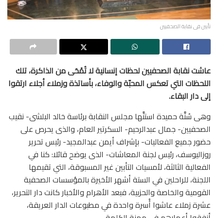
تأبين فى نقابة الصحفيين
عاشت نقابة الصحفيين لحظات إنسانية لا تُمْحَى من الذاكرة، تلك
اللحظات التي تعكس المحبّة والوفاء، بأساتذة وزملاء أجلاء ارتقوا
إلى دار البقاء.
وهى سُنَّة حميدة استنَّها مجلس النقابة برئاسة خالد البلشى- نقيب
الصحفيين- جمال عبدالرحيم- السكرتير العام، والذى يحرص على
حضور جميع الفعاليات- بإشراف أيمن عبدالمجيد- رئيس تحرير
روزاليوسف، رئيس لجنة المعاشات- الذى يوضح قائلا: كنا في
الفعالية الثالثة، لأمسيات التأبين غير المسبوقة، التي تقيمها
اللجنة، للراحلين في الستة أشهر الأخيرة بالمؤسسات الصحفية
القومية والخاصة والحزبية، فبعد الأهرام والأخبار كانت دار التحرير،
عشرة زملاء عاشوا أُسرة واحدة في مطبوعات الدار العريقة،
أنفقوا أعمارهم في مهنة الكلمة.