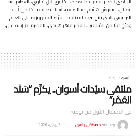
الرياضي القدير سمير عبدالعظيم، الخلوق بلال قناوي، العظيم سيد
عثمان، البشوش هشام عبدالرءوف، أستاذ صحافة الخارجي أحمد
البرديسي الذي فتح بترجماته نافذة لقرَّاء الجمهورية على العالم
وخرّج جيلًا من المُبدعين، القدير ماهر هريدي، المحترم بدر إسماعيل.
الرئيسية
المرأة
ملتقى سيّدات أسوان.. يكرِّم “سَنَد
العُمْر”
فى الاحتفال الأول من نوعه:
بواسطة
مصطفي ياسين
8 يوليو، 2026