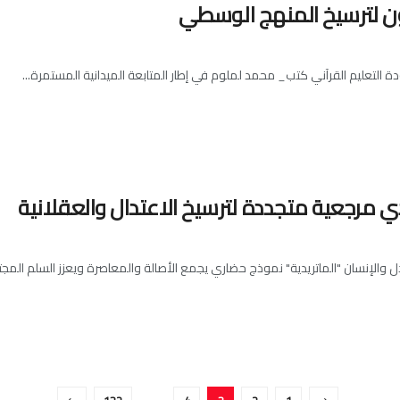
ون لترسيخ المنهج الوسطي
 التعليم القرآني كتب_ محمد لملوم في إطار المتابعة الميدانية المستمرة...
دي مرجعية متجددة لترسيخ الاعتدال والعقلانية
ل والإنسان "الماتريدية" نموذج حضاري يجمع الأصالة والمعاصرة ويعزز السلم المج