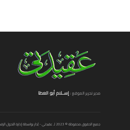
إســلام أبو العطا
مدير تحرير الموقع :
جميع الحقوق محفوظة © 2023 لـ عقيدتي - يُدار بواسطة إدارة التحول الرقمي.