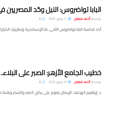
البابا تواضروس: النيل وحّد المصريين في
بواسطة
أحمد شعبان
11 يوليو، 2026
0
أكد قداسة البابا تواضروس الثاني، بابا الإسكندرية وبطريرك ال
خطيب الجامع الأزهر: الصبر على البلاء
بواسطة
أحمد شعبان
10 يوليو، 2026
0
د. إبراهيم الهدهد: الإيمان يقوم على ركني الصبر والشكر وهما ط