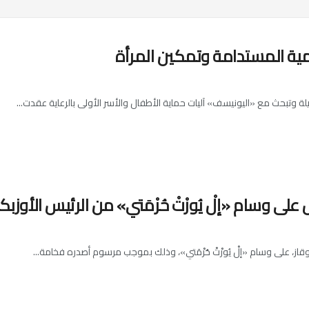
ة المستدامة وتمكين المرأة
ة وتبحث مع «اليونيسف» آليات حماية الأطفال والأسر الأولى بالرعاية عقدت...
لى وسام «إلْ يُورْتْ حُرْمَتي» من الرئيس الأوزب
ز، على وسام «إلْ يُورْتْ حُرْمَتي»، وذلك بموجب مرسوم أصدره فخامة...