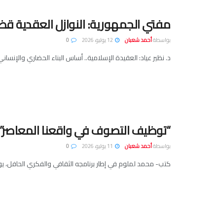
مفتي الجمهورية: النوازل العقدية قضي
بواسطة
أحمد شعبان
12 يوليو، 2026
0
د. نظير عياد: العقيدة الإسلامية.. أساس البناء الحضاري والإنس
“توظيف التصوف في واقعنا المعاصر”..
بواسطة
أحمد شعبان
11 يوليو، 2026
0
كتب- محمد لملوم في إطار برنامجه الثقافي والفكري الحافل، يو