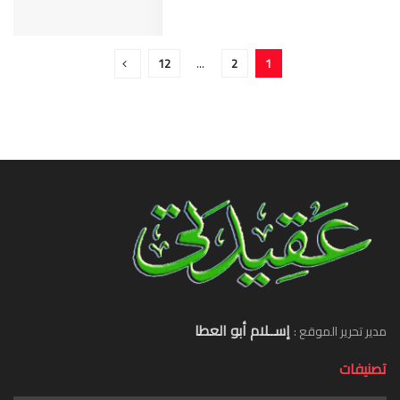
12
…
2
1
إســلام أبو العطا
مدير تحرير الموقع :
تصنيفات