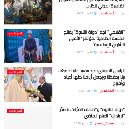
القاهرة الدولي للكتاب
بواسطة
أحمد شعبان
22 يناير، 2026
“القلاجي” نجم “دولة التلاوة” يفتتح
أهم الأخبار
الجلسة الختامية لمؤتمر “الأعلى
للشئون الإسلامية”
بواسطة
أحمد شعبان
20 يناير، 2026
الرئيس السيسي: عيد سعيد علينا جميعًا..
أهم الأخبار
ربنا يحفظنا ويجعل أيامنا كلها أعياد
وأفراح
بواسطة
أحمد شعبان
7 يناير، 2026
“دولة التلاوة” و”متحف القرَّاء”.. تتصدَّر
أهم الأخبار
“تريندات” العام الماضى
بواسطة
مصطفي ياسين
4 يناير، 2026