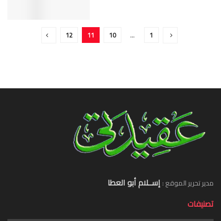
12
11
10
…
1
إســلام أبو العطا
مدير تحرير الموقع :
تصنيفات