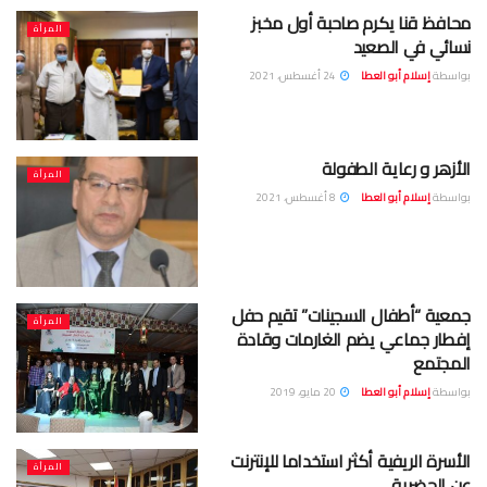
محافظ قنا يكرم صاحبة أول مخبز
المرأة
نسائي في الصعيد
بواسطة
إسلام أبو العطا
24 أغسطس، 2021
الأزهر و رعاية الطفولة
المرأة
بواسطة
إسلام أبو العطا
8 أغسطس، 2021
جمعية “أطفال السجينات” تقيم حفل
المرأة
إفطار جماعي يضم الغارمات وقادة
المجتمع
بواسطة
إسلام أبو العطا
20 مايو، 2019
الأسرة الريفية أكثر استخداما للإنترنت
المرأة
عن الحضرية