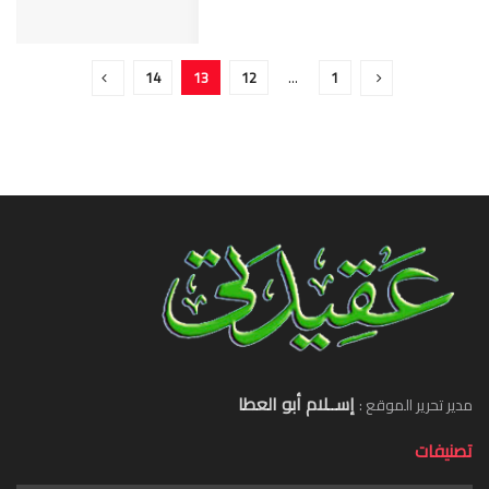
14
13
12
…
1
إســلام أبو العطا
مدير تحرير الموقع :
تصنيفات