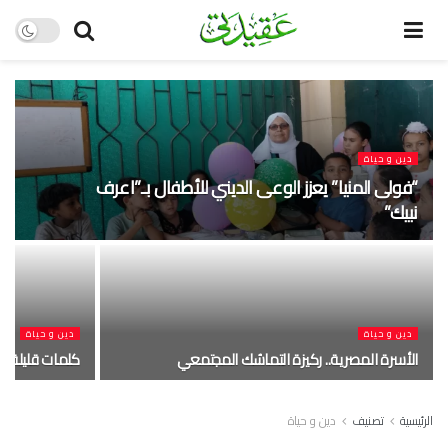
دين و حياة
“فولى المنيا” يعزز الوعى الديني للأطفال بـ”اعرف
نبيك”
دين و حياة
دين و حياة
الأسرة المصرية.. ركيزة التماسُك المجتمعي
كلمات قليلة ب
الرئيسية
تصنيف
دين و حياة