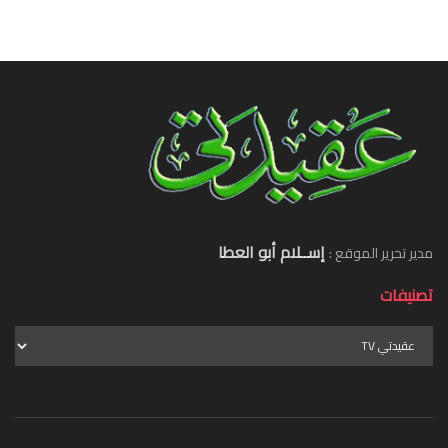
إســلام أبو العطا
مدير تحرير الموقع :
تصنيفات