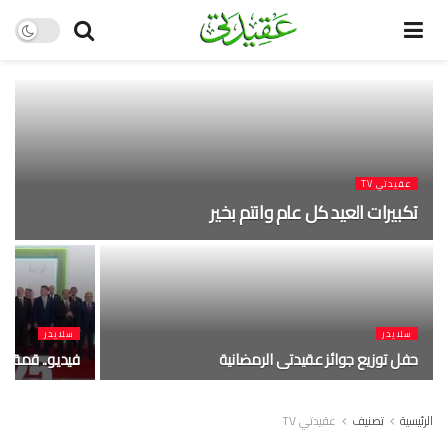
عقيدتي TV
تكبيرات العيد كل عام وانتم بخير
سلايدر
سلايدر
حفل توزيع جوائز عقيدتى الرمضانية
فيديو.. قمة ا
الرئيسية
تصنيف
عقيدتي TV