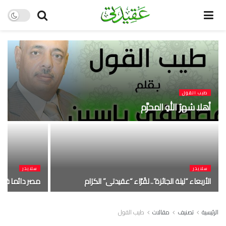
طيب القول
أهلا شهرُ اللهِ المحرَّم
سلايدر
سلايدر
الأربعاء “ليلة الجائزة”.. لقُرَّاء “عقيدتى” الكرَام
مصر دائما فى 
الرئيسية
تصنيف
مقالات
طيب القول