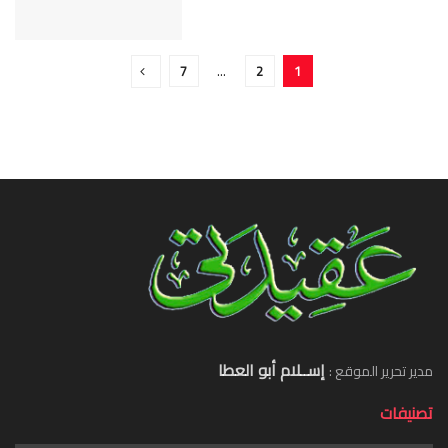
7
…
2
1
إســلام أبو العطا
مدير تحرير الموقع :
تصنيفات