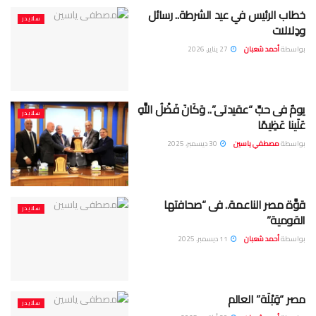
خطاب الرئيس في عيد الشرطة.. رسائل
سلايدر
ودِلالات
بواسطة
أحمد شعبان
27 يناير، 2026
يومٌ فى حبِّ “عقيدتى”.. وَكَانَ فَضْلُ اللَّهِ
سلايدر
عَلَينا عَظِيمًا
بواسطة
مصطفي ياسين
30 ديسمبر، 2025
قوَّة مصر الناعمة.. فى “صحافتها
سلايدر
القومية”
بواسطة
أحمد شعبان
11 ديسمبر، 2025
مصر “قِبْلَة” العالم
سلايدر