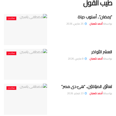
طيب القول
“رمضان”.. أسلوب حياة
سلايدر
بواسطة
أحمد شعبان
25 مارس، 2026
العشر الأواخر
سلايدر
بواسطة
أحمد شعبان
9 مارس، 2026
تعانُق الصيَامَيْن.. “هىّ دى مصر”
سلايدر
بواسطة
أحمد شعبان
23 فبراير، 2026