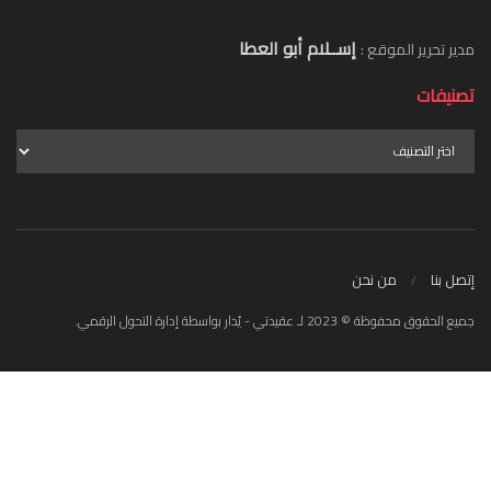
إســلام أبو العطا
مدير تحرير الموقع :
تصنيفات
إتصل بنا
من نحن
جميع الحقوق محفوظة © 2023 لـ عقيدتي - يُدار بواسطة إدارة التحول الرقمي.