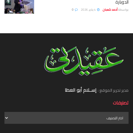
الدوبارة
بواسطة
أحمد شعبان
4 يناير، 2026
0
إســلام أبو العطا
مدير تحرير الموقع :
تصنيفات