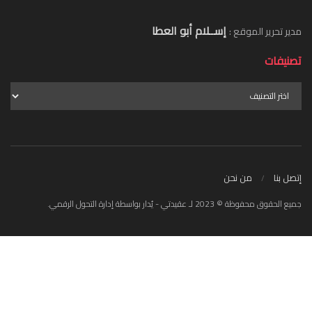
إســلام أبو العطا
مدير تحرير الموقع :
تصنيفات
إتصل بنا
من نحن
جميع الحقوق محفوظة © 2023 لـ عقيدتي - يُدار بواسطة إدارة التحول الرقمي.