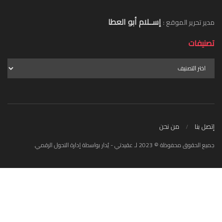
إســلام أبو العطا
مدير تحرير الموقع :
تصنيفات
إتصل بنا
من نحن
جميع الحقوق محفوظة © 2023 لـ عقيدتي - يُدار بواسطة إدارة التحول الرقمي.