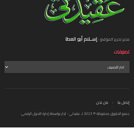
إســلام أبو العطا
مدير تحرير الموقع :
تصنيفات
إتصل بنا
من نحن
جميع الحقوق محفوظة © 2023 لـ عقيدتي - يُدار بواسطة إدارة التحول الرقمي.