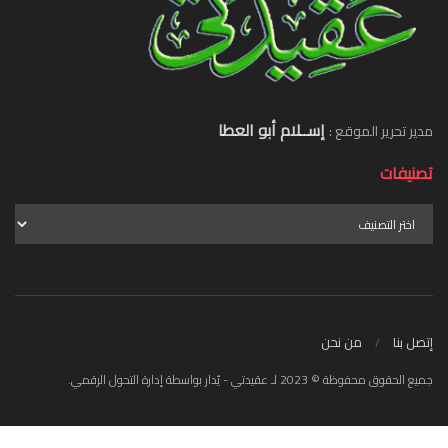
إســلام أبو العطا
مدير تحرير الموقع :
تصنيفات
إتصل بنا
من نحن
جميع الحقوق محفوظة © 2023 لـ عقيدتي - يُدار بواسطة إدارة التحول الرقمي.