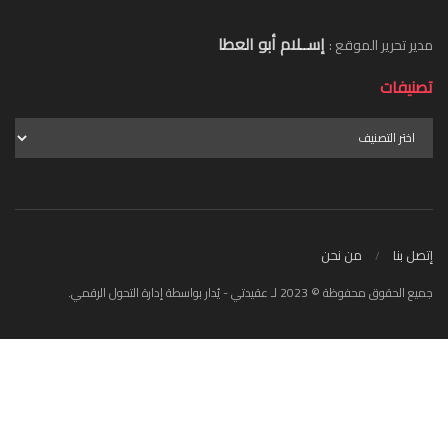
إســلام أبو العطا
مدير تحرير الموقع :
تصنيفات
إتصل بنا
من نحن
جميع الحقوق محفوظة © 2023 لـ عقيدتي - يُدار بواسطة إدارة التحول الرقمي.