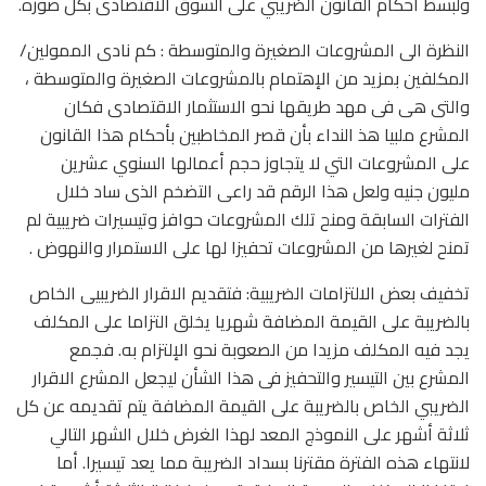
ولبسط أحكام القانون الضريبي على السوق الاقتصادى بكل صوره.
النظرة الى المشروعات الصغيرة والمتوسطة : كم نادى الممولين/
المكلفين بمزيد من الإهتمام بالمشروعات الصغيرة والمتوسطة ،
والتى هى فى مهد طريقها نحو الاستثمار الاقتصادى فكان
المشرع ملبيا هذ النداء بأن قصر المخاطبين بأحكام هذا القانون
على المشروعات التي لا يتجاوز حجم أعمالها السنوي عشرين
مليون جنيه ولعل هذا الرقم قد راعى التضخم الذى ساد خلال
الفترات السابقة ومنح تلك المشروعات حوافز وتيسيرات ضريبية لم
تمنح لغيرها من المشروعات تحفيزا لها على الاستمرار والنهوض .
تخفيف بعض الالتزامات الضريبية: فتقديم الاقرار الضريبيى الخاص
بالضريبة على القيمة المضافة شهريا يخلق التزاما على المكلف
يجد فيه المكلف مزيدا من الصعوبة نحو الإلتزام به. فجمع
المشرع بين التيسير والتحفيز فى هذا الشأن ليجعل المشرع الاقرار
الضريبي الخاص بالضريبة على القيمة المضافة يتم تقديمه عن كل
ثلاثة أشهر على النموذج المعد لهذا الغرض خلال الشهر التالي
لانتهاء هذه الفترة مقترنا بسداد الضريبة مما يعد تيسيرا. أما