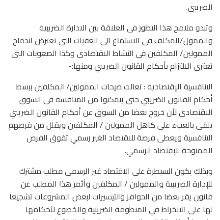
الضريبي.
وتبدو ملامح هذا التطور فى العلاقة بين الادارة الضريبية
والممول/المكلف فى الاستماع الى العقبات التى تعترض اندماج
الممولين/ المكلفين فى النشاط الاقتصادى وكذا الصعوبات التى
تعترى الالتزام بأحكام القانون الضريبي ومنها:-
التنافسية الإقتصادية : تعالت صيحات الممولين/ المكلفين ببسط
أحكام القانون الضريبي حتى يتمكنوا من المنافسة فى السوق
الاقتصادى لأن خروج بعضا من السوق عن أحكام القانون الضريبي
يلقى بالعبء على كاهل الممولين / المكلفين ويقلل من فرصهم
التنافسية ويعطى فرصة للاقتصاد الغير رسمي تفوق الفرص
الممنوحة للإقتصاد الرسمي.
وبذلك يكون السيطرة على الاقتصاد غير الرسمي مطلب مشترك
للإدارة الضريبية والممولين / المكلفين وأثمر هذا المطلب عن
قانون يقر بعضا من الحوافز والتيسيرات لبعض المشروعات تشجيعا
لها على الانخراط في المنظومة الضريبية والخضوع لأحكامها