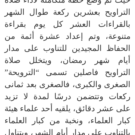
التراويح بعشرين ركعة طوال الشهر
بالقراءات العشر كل يوم بقراءة
متنوعة، وتم إعداد عشرة أئمة من
الحفاظ المجيدين للتناوب على مدار
أيام شهر رمضان، ويتخلل صلاة
التراويح فاصلين تسمى “الترويحة”
الصغرى والكبرى، فالصغرى بعد ثمانى
ركعات وتتضمن درسًا لمدة لا تزيد
على عشر دقائق، يلقيه أحد علماء هيئة
كبار العلماء، ونخبة من كبار العلماء
بالتناوب على مدار أيام الشهر، ويتناول