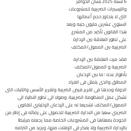
6 لسنة 2025 بشأن الحوافز
والتيسيرات الضريبية للمشروعات
التى لا يتجاوز حجم أعمالها
السنوي عشرين مليون جنيه ويعد
هذا القانون تأكيد من المشرع
على تطور العلاقة بين الإدارة
الضريبية بين الممول/المكلف
فقد مرت العلاقة بين الإدارة
الضريبية و الممول/المكلف
بأطوار عده ؛ ما بين الإذعان
المطلق والذى يتمثل فى انفراد
الدولة وحدها فى تقرير فرض الضريبة وتقرير الأسس والآليات التى
تشكل عمل المنظومة الضريبية. وصولا الى تطور النظرة الى
الممول/المكلف تشجيعا له على الإذعان الإختياري للقانون
الضريبي سعيا من الادارة الضريبية للحصول على رضائه فى إطار من
الجودة بمعناها فى المشروعات الخاصة مما يجعله مرتبطا
بالإدارة الضريبية ولا يفكر فى الإفلات منها، ويزيد من التزامه